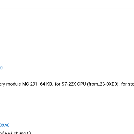
A0
y module MC 291, 64 KB, for S7-22X CPU (from..23-0XB0), for stor
0XA0
 hóa và chứng từ