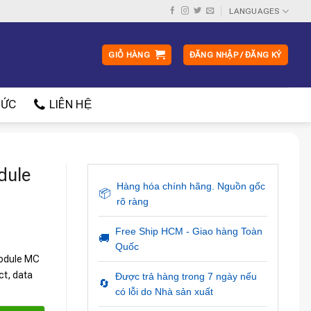
LANGUAGES
GIỎ HÀNG
ĐĂNG NHẬP / ĐĂNG KÝ
ỨC
LIÊN HỆ
dule
Hàng hóa chính hãng. Nguồn gốc
📦
rõ ràng
Free Ship HCM - Giao hàng Toàn
🚚
Quốc
module MC
ct, data
Được trả hàng trong 7 ngày nếu
🔄
có lỗi do Nhà sản xuất