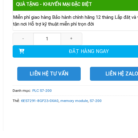
QUÀ TẶNG - KHUYẾN MẠI ĐẶC BIỆT
Miễn phí giao hàng Bảo hành chính hãng 12 tháng Lắp đặt và v
tận nơi Hỗ trợ kỹ thuật miễn phí trọn đời
6ES7291-8GF23-0XA0 | memory module MC 291 64 KB số lượng
ĐẶT HÀNG NGAY
LIÊN HỆ TƯ VẤN
LIÊN HỆ ZAL
Danh mục:
PLC S7-200
Thẻ:
6ES7291-8GF23-0XA0
,
memory module
,
S7-200