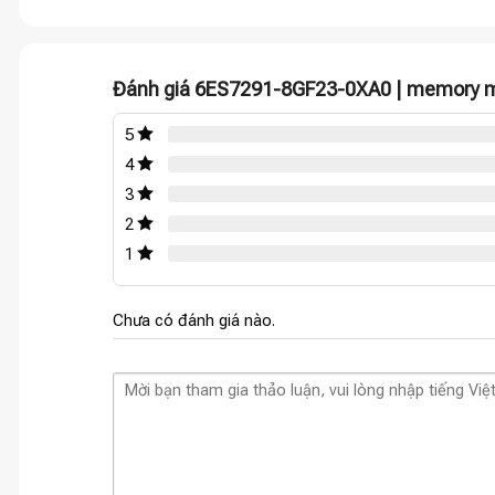
Đánh giá 6ES7291-8GF23-0XA0 | memory 
5
4
3
2
1
Chưa có đánh giá nào.