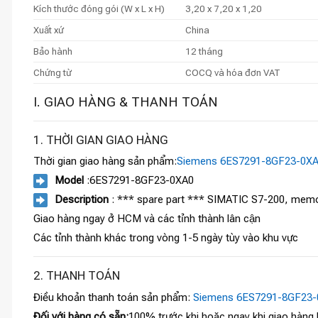
Kích thước đóng gói (W x L x H)
3,20 x 7,20 x 1,20
Xuất xứ
China
Bảo hành
12 tháng
Chứng từ
COCQ và hóa đơn VAT
I. GIAO HÀNG & THANH TOÁN
1. THỜI GIAN GIAO HÀNG
Thời gian giao hàng sản phẩm:
Siemens 6ES7291-8GF23-0X
Model
:6ES7291-8GF23-0XA0
Description
: *** spare part *** SIMATIC S7-200, memor
Giao hàng ngay ở HCM và các tỉnh thành lân cận
Các tỉnh thành khác trong vòng 1-5 ngày tùy vào khu vực
2. THANH TOÁN
Điều khoản thanh toán sản phẩm:
Siemens 6ES7291-8GF23-
Đối với hàng có sẵn:
100% trước khi hoặc ngay khi giao hàng