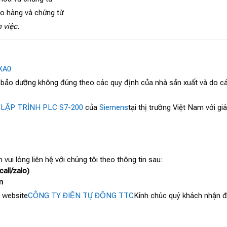
ao hàng và chứng từ
 việc.
XA0
, bảo dưỡng không đúng theo các quy định của nhà sản xuất và do cá
 LẬP TRÌNH PLC S7-200
của
Siemens
tại thị trường Việt Nam với g
 vui lòng liên hệ với chúng tôi theo thông tin sau:
all/zalo)
m
 website
CÔNG TY ĐIỆN TỰ ĐỘNG TTC
Kính chúc quý khách nhận đư