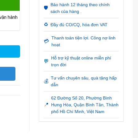
Bảo hành 12 tháng theo chính
🛡️
sách của hàng .
ận hành
♻️
Đầy đủ CO/CQ, hóa đơn VAT
Thanh toán tiện lợi. Công nợ linh
💳
hoạt
Hỗ trợ kỹ thuật online miễn phí
💬
trọn đời
O
Tư vấn chuyên sâu, quà tặng hấp
💰
dẫn
62 Đường Số 20, Phường Bình
📍
Hưng Hòa, Quận Bình Tân, Thành
phố Hồ Chí Minh, Việt Nam