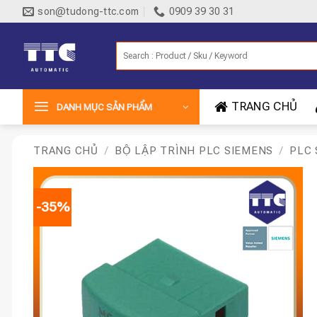
Bỏ
son@tudong-ttc.com
0909 39 30 31
qua
nội
Tìm
dung
kiếm:
TRANG CHỦ
DANH MỤC SẢN PHẨM
TRANG CHỦ
/
BỘ LẬP TRÌNH PLC SIEMENS
/
PLC 
-35%