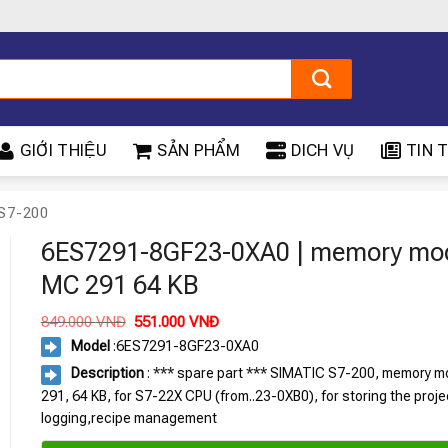
GIỚI THIỆU
SẢN PHẨM
DICH VỤ
TIN T
S7-200
6ES7291-8GF23-0XA0 | memory mo
MC 291 64 KB
Giá
Giá
849.000
VNĐ
551.000
VNĐ
gốc
hiện
Model
:
6ES7291-8GF23-0XA0
là:
tại
849.000 VNĐ.
là:
Description
: *** spare part *** SIMATIC S7-200, memory 
551.000 VNĐ.
291, 64 KB, for S7-22X CPU (from..23-0XB0), for storing the proje
logging,recipe management