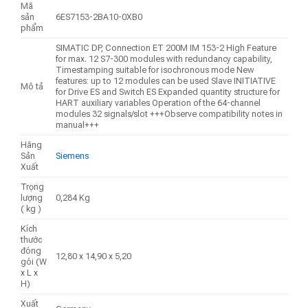
Mã
sản
6ES7153-2BA10-0XB0
phẩm
SIMATIC DP, Connection ET 200M IM 153-2 High Feature
for max. 12 S7-300 modules with redundancy capability,
Timestamping suitable for isochronous mode New
features: up to 12 modules can be used Slave INITIATIVE
Mô tả
for Drive ES and Switch ES Expanded quantity structure for
HART auxiliary variables Operation of the 64-channel
modules 32 signals/slot +++Observe compatibility notes in
manual+++
Hãng
Sản
Siemens
Xuất
Trọng
lượng
0,284 Kg
( kg )
Kích
thước
đóng
12,80 x 14,90 x 5,20
gói (W
x L x
H)
Xuất