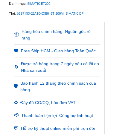
Danh mục:
SIMATIC ET200
Thẻ:
6ES7153-2BA10-0XB0
,
ET 200M
,
SIMATIC DP
Hàng hóa chính hãng. Nguồn gốc rõ
📦
ràng
🚚
Free Ship HCM - Giao hàng Toàn Quốc
Được trả hàng trong 7 ngày nếu có lỗi do
🔄
Nhà sản xuất
Bảo hành 12 tháng theo chính sách của
🛡️
hàng .
♻️
Đầy đủ CO/CQ, hóa đơn VAT
💳
Thanh toán tiện lợi. Công nợ linh hoạt
💬
Hỗ trợ kỹ thuật online miễn phí trọn đời