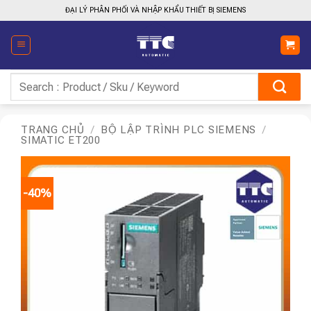
Bỏ
ĐẠI LÝ PHÂN PHỐI VÀ NHẬP KHẨU THIẾT BỊ SIEMENS
qua
nội
dung
Tìm
kiếm:
TRANG CHỦ
/
BỘ LẬP TRÌNH PLC SIEMENS
/
SIMATIC ET200
-40%