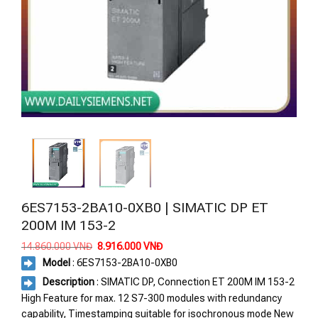
6ES7153-2BA10-0XB0 | SIMATIC DP ET
200M IM 153-2
Giá
Giá
14.860.000
VNĐ
8.916.000
VNĐ
gốc
hiện
Model
:
6ES7153-2BA10-0XB0
là:
tại
14.860.000 VNĐ.
là:
Description
: SIMATIC DP, Connection ET 200M IM 153-2
8.916.000 VNĐ.
High Feature for max. 12 S7-300 modules with redundancy
capability, Timestamping suitable for isochronous mode New