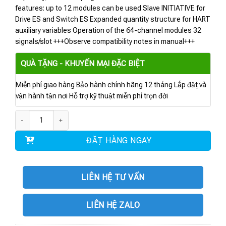
features: up to 12 modules can be used Slave INITIATIVE for
Drive ES and Switch ES Expanded quantity structure for HART
auxiliary variables Operation of the 64-channel modules 32
signals/slot +++Observe compatibility notes in manual+++
QUÀ TẶNG - KHUYẾN MẠI ĐẶC BIỆT
Miễn phí giao hàng Bảo hành chính hãng 12 tháng Lắp đặt và
vận hành tận nơi Hỗ trợ kỹ thuật miễn phí trọn đời
6ES7153-2BA10-0XB0 | SIMATIC DP ET 200M IM 153-2 số lượng
ĐẶT HÀNG NGAY
LIÊN HỆ TƯ VẤN
LIÊN HỆ ZALO