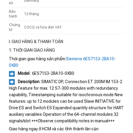
Germany
xứ
Bảo
12 tháng
hành
Chứng
COCQ và hóa đơn VAT
từ
I: GIAO HÀNG & THANH TOÁN
1: THỜI GIAN GIAO HÀNG
Thời gian giao hàng sản phẩm:
Siemens 6ES7153-2BA10-
0XB0
Model
: 6ES7153-2BA10-0XB0
Description
:SIMATIC DP, Connection ET 200M IM 153-2
High Feature for max. 12 S7-300 modules with redundancy
capability, Timestamping suitable for isochronous mode New
features: up to 12 modules can be used Slave INITIATIVE for
Drive ES and Switch ES Expanded quantity structure for HART
auxiliary variables Operation of the 64-channel modules 32
signals/slot +++Observe compatibility notes in manual+++
Giao hàng ngay ở HCM và các tỉnh thành lân cận