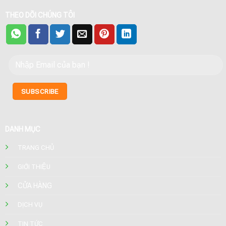
THEO DÕI CHÚNG TÔI
DANH MỤC
TRANG CHỦ
GIỚI THIỆU
CỬA HÀNG
DỊCH VỤ
TIN TỨC