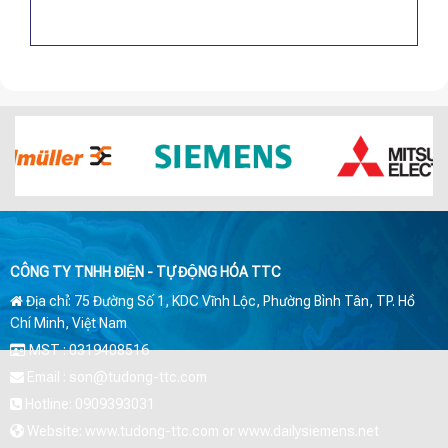
CÔNG TY TNHH ĐIỆN - TỰ ĐỘNG HÓA TTC
Địa chỉ: 75 Đường Số 1, KDC Vĩnh Lộc, Phường Bình Tân, TP. Hồ
Chí Minh, Việt Nam
MST : 0319408516
Email : son@tudong-ttc.com
Hotline: 0909393031
Website: www.tudong-ttc.com or www.dailysiemens.net