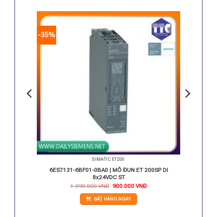
-35%
SIMATIC ET200
0SP DQ
6ES7131-6BF01-0BA0 | MÔ ĐUN ET 200SP DI
8x24VDC ST
iá
Giá
Giá
1.390.000
VNĐ
900.000
VNĐ
iện
gốc
hiện
i
là:
tại
ĐẶT HÀNG NGAY
:
1.390.000 VNĐ.
là:
.800.000 VNĐ.
900.000 VNĐ.