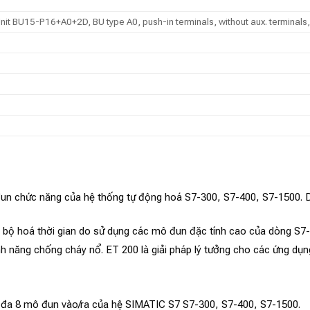
t BU15-P16+A0+2D, BU type A0, push-in terminals, without aux. terminal
un chức năng của hệ thống tự động hoá S7-300, S7-400, S7-1500. D
g bộ hoá thời gian do sử dụng các mô đun đặc tính cao của dòng S7
h năng chống cháy nổ. ET 200 là giải pháp lý tưởng cho các ứng dụng
đa 8 mô đun vào/ra của hệ SIMATIC S7 S7-300, S7-400, S7-1500.