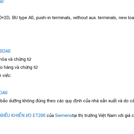
A0
2D, BU type A0, push-in terminals, without aux. terminals, new l
-0DA0
 hóa và chứng từ
ao hàng và chứng từ
 việc.
0DA0
, bảo dưỡng không đúng theo các quy định của nhà sản xuất và do cá
 ĐIỀU KHIỂN I/O ET200
của
Siemens
tại thị trường Việt Nam với giá