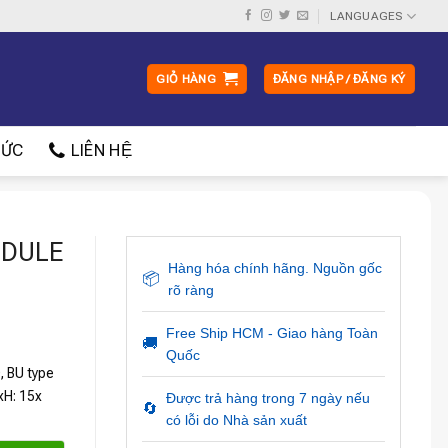
LANGUAGES
GIỎ HÀNG
ĐĂNG NHẬP / ĐĂNG KÝ
ỨC
LIÊN HỆ
ODULE
Hàng hóa chính hãng. Nguồn gốc
📦
rõ ràng
Free Ship HCM - Giao hàng Toàn
🚚
Quốc
 BU type
xH: 15x
Được trả hàng trong 7 ngày nếu
🔄
có lỗi do Nhà sản xuất