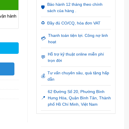
Bảo hành 12 tháng theo chính
🛡️
sách của hàng .
ận hành
♻️
Đầy đủ CO/CQ, hóa đơn VAT
Thanh toán tiện lợi. Công nợ linh
💳
hoạt
Hỗ trợ kỹ thuật online miễn phí
💬
trọn đời
O
Tư vấn chuyên sâu, quà tặng hấp
💰
dẫn
62 Đường Số 20, Phường Bình
📍
Hưng Hòa, Quận Bình Tân, Thành
phố Hồ Chí Minh, Việt Nam