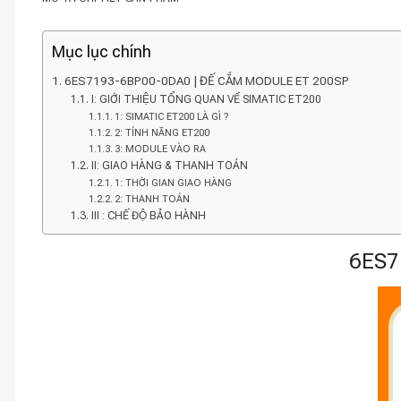
Mục lục chính
6ES7193-6BP00-0DA0 | ĐẾ CẮM MODULE ET 200SP
I: GIỚI THIỆU TỔNG QUAN VỀ SIMATIC ET200
1: SIMATIC ET200 LÀ GÌ ?
2: TÍNH NĂNG ET200
3: MODULE VÀO RA
II: GIAO HÀNG & THANH TOÁN
1: THỜI GIAN GIAO HÀNG
2: THANH TOÁN
III : CHẾ ĐỘ BẢO HÀNH
6ES7