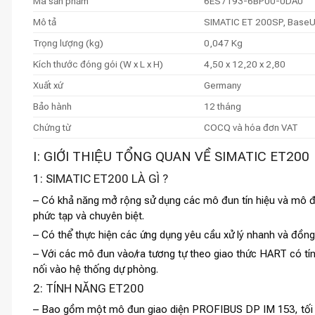
Mã sản phẩm
6ES7193-6BP00-0DA0
Mô tả
SIMATIC ET 200SP, BaseUni
Trọng lượng (kg)
0,047 Kg
Kích thước đóng gói (W x L x H)
4,50 x 12,20 x 2,80
Xuất xứ
Germany
Bảo hành
12 tháng
Chứng từ
COCQ và hóa đơn VAT
I: GIỚI THIỆU TỔNG QUAN VỀ SIMATIC ET200
1: SIMATIC ET200 LÀ GÌ ?
– Có khả năng mở rộng sử dụng các mô đun tín hiệu và mô đ
phức tạp và chuyên biệt.
– Có thể thực hiện các ứng dụng yêu cầu xử lý nhanh và đồn
– Với các mô đun vào/ra tương tự theo giao thức HART có tín
nối vào hệ thống dự phòng.
2: TÍNH NĂNG ET200
– Bao gồm một mô đun giao diện PROFIBUS DP IM 153, tối 