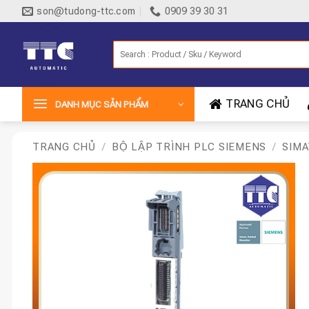
Bỏ
son@tudong-ttc.com
0909 39 30 31
qua
nội
Tìm
dung
kiếm:
TRANG CHỦ
DANH MỤC SẢN PHẨM
TRANG CHỦ
/
BỘ LẬP TRÌNH PLC SIEMENS
/
SIMA