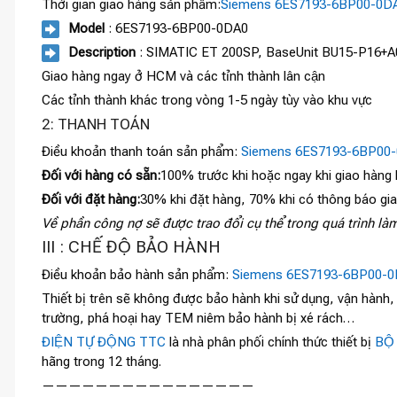
Thời gian giao hàng sản phẩm:
Siemens 6ES7193-6BP00-0D
Model
: 6ES7193-6BP00-0DA0
Description
: SIMATIC ET 200SP, BaseUnit BU15-P16+A0+
Giao hàng ngay ở HCM và các tỉnh thành lân cận
Các tỉnh thành khác trong vòng 1-5 ngày tùy vào khu vực
2: THANH TOÁN
Điều khoản thanh toán sản phẩm:
Siemens 6ES7193-6BP00
Đối với hàng có sẵn:
100% trước khi hoặc ngay khi giao hàng
Đối với đặt hàng:
30% khi đặt hàng, 70% khi có thông báo gi
Về phần công nợ sẽ được trao đổi cụ thể trong quá trình làm
III : CHẾ ĐỘ BẢO HÀNH
Điều khoản bảo hành sản phẩm:
Siemens 6ES7193-6BP00-
Thiết bị trên sẽ không được bảo hành khi sử dụng, vận hành
trường, phá hoại hay TEM niêm bảo hành bị xé rách…
ĐIỆN TỰ ĐỘNG TTC
là nhà phân phối chính thức thiết bị
BỘ
hãng trong 12 tháng.
————————————————