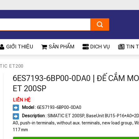
GIỚI THIỆU
SẢN PHẨM
DICH VỤ
TIN T
TIC ET200
6ES7193-6BP00-0DA0 | ĐẾ CẮM M
ET 200SP
LIÊN HỆ
Model
: 6ES7193-6BP00-0DA0
Description
: SIMATIC ET 200SP, BaseUnit BU15-P16+A0+2D,
A0, push-in terminals, without aux. terminals, new load group, W
117 mm