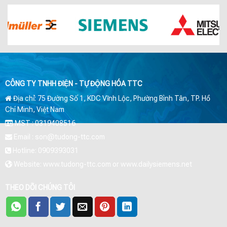
CÔNG TY TNHH ĐIỆN - TỰ ĐỘNG HÓA TTC
Địa chỉ: 75 Đường Số 1, KDC Vĩnh Lộc, Phường Bình Tân, TP. Hồ
Chí Minh, Việt Nam
MST : 0319408516
Email : son@tudong-ttc.com
Hotline: 0909393031
Website: www.tudong-ttc.com or www.dailysiemens.net
THEO DÕI CHÚNG TÔI