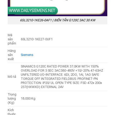
6SL3210-1KE26-0AF1 | BIẾN TẦN G120C 3AC 30 KW
Mã
sản
6SL3210-1KE27-0UF1
phẩm
Hãng
sản
Siemens
xuất
SINAMICS G120C RATED POWER 37.0KW WITH 150%
OVERLOAD FOR 3 SEC 3AC380-480V +10/-20% 47-63HZ
UNFILTERED I/O-INTERFACE: 6DI, 2DO, 1AI, 1AO SAFE
Mô tả
TORQUE OFF INTEGRATED FIELDBUS: PROFINET-PN
PROTECTION: IP20/ UL OPEN TYPE SIZE: FSD 472x 200x
237(HXWXD) EXTERNAL 24V
Trọng
lượng
18.000 Kg
(Kg)
Kích
thước