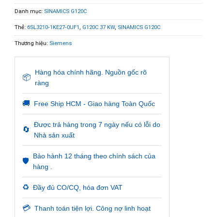
Danh mục:
SINAMICS G120C
Thẻ:
6SL3210-1KE27-0UF1
,
G120C 37 KW
,
SINAMICS G120C
Thương hiệu:
Siemens
Hàng hóa chính hãng. Nguồn gốc rõ
📦
ràng
🚚
Free Ship HCM - Giao hàng Toàn Quốc
Được trả hàng trong 7 ngày nếu có lỗi do
🔄
Nhà sản xuất
Bảo hành 12 tháng theo chính sách của
🛡️
hàng .
♻️
Đầy đủ CO/CQ, hóa đơn VAT
💳
Thanh toán tiện lợi. Công nợ linh hoạt