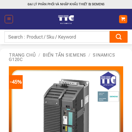
Bỏ
ĐẠI LÝ PHÂN PHỐI VÀ NHẬP KHẨU THIẾT BỊ SIEMENS
qua
nội
dung
Tìm
kiếm:
TRANG CHỦ
/
BIẾN TẦN SIEMENS
/
SINAMICS
G120C
-45%