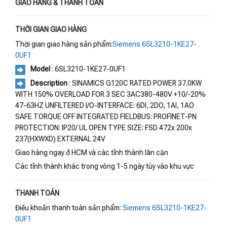
GIAO HÀNG & THANH TOÁN
THỜI GIAN GIAO HÀNG
Thời gian giao hàng sản phẩm:
Siemens 6SL3210-1KE27-
0UF1
Model
: 6SL3210-1KE27-0UF1
Description
: SINAMICS G120C RATED POWER 37.0KW
WITH 150% OVERLOAD FOR 3 SEC 3AC380-480V +10/-20%
47-63HZ UNFILTERED I/O-INTERFACE: 6DI, 2DO, 1AI, 1AO
SAFE TORQUE OFF INTEGRATED FIELDBUS: PROFINET-PN
PROTECTION: IP20/ UL OPEN TYPE SIZE: FSD 472x 200x
237(HXWXD) EXTERNAL 24V
Giao hàng ngay ở HCM và các tỉnh thành lân cận
Các tỉnh thành khác trong vòng 1-5 ngày tùy vào khu vực
THANH TOÁN
Điều khoản thanh toán sản phẩm:
Siemens 6SL3210-1KE27-
0UF1