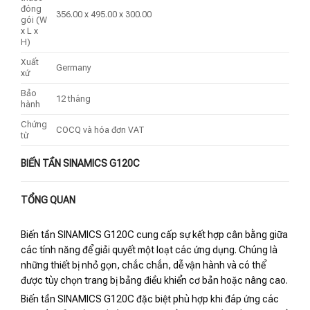
đóng
356.00 x 495.00 x 300.00
gói (W
x L x
H)
Xuất
Germany
xứ
Bảo
12 tháng
hành
Chứng
COCQ và hóa đơn VAT
từ
BIẾN TẦN SINAMICS G120C
TỔNG QUAN
Biến tần SINAMICS G120C cung cấp sự kết hợp cân bằng giữa
các tính năng để giải quyết một loạt các ứng dụng. Chúng là
những thiết bị nhỏ gọn, chắc chắn, dễ vận hành và có thể
được tùy chọn trang bị bảng điều khiển cơ bản hoặc nâng cao.
Biến tần SINAMICS G120C đặc biệt phù hợp khi đáp ứng các