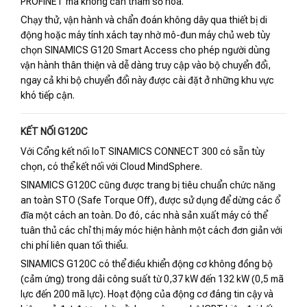
PROFINET mà không cần tham số hóa.
Chạy thử, vận hành và chẩn đoán không dây qua thiết bị di
động hoặc máy tính xách tay nhờ mô-đun máy chủ web tùy
chọn SINAMICS G120 Smart Access cho phép người dùng
vận hành thân thiện và dễ dàng truy cập vào bộ chuyển đổi,
ngay cả khi bộ chuyển đổi này được cài đặt ở những khu vực
khó tiếp cận.
KẾT NỐI G120C
Với Cổng kết nối IoT SINAMICS CONNECT 300 có sẵn tùy
chọn, có thể kết nối với Cloud MindSphere.
SINAMICS G120C cũng được trang bị tiêu chuẩn chức năng
an toàn STO (Safe Torque Off), được sử dụng để dừng các ổ
đĩa một cách an toàn. Do đó, các nhà sản xuất máy có thể
tuân thủ các chỉ thị máy móc hiện hành một cách đơn giản với
chi phí liên quan tối thiểu.
SINAMICS G120C có thể điều khiển động cơ không đồng bộ
(cảm ứng) trong dải công suất từ ​​0,37 kW đến 132 kW (0,5 mã
lực đến 200 mã lực). Hoạt động của động cơ đáng tin cậy và