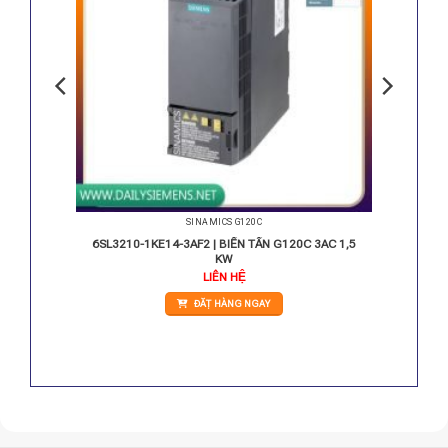
SINAMICS G120C
3AC 3,0
6SL3210-1KE14-3AF2 | BIẾN TẦN G120C 3AC 1,5
KW
LIÊN HỆ
ĐẶT HÀNG NGAY