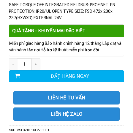
SAFE TORQUE OFF INTEGRATED FIELDBUS: PROFINET-PN
PROTECTION: IP20/ UL OPEN TYPE SIZE: FSD 472x 200x
237(HXWXD) EXTERNAL 24V
QUÀ TẶNG - KHUYẾN MẠI ĐẶC BIỆT
Miễn phí giao hàng Bảo hành chính hãng 12 tháng Lắp đặt và
vận hành tận nơi Hỗ trợ kỹ thuật miễn phí trọn đời
6SL3210-1KE27-0UF1 | BIẾN TẦN G120C 3AC 37 KW số lượng
ĐẶT HÀNG NGAY
LIÊN HỆ TƯ VẤN
LIÊN HỆ ZALO
SKU:
6SL3210-1KE27-0UF1