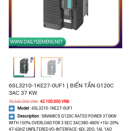
6SL3210-1KE27-0UF1 | BIẾN TẦN G120C
3AC 37 KW
Giá
Giá
76.560.000
VNĐ
42.100.000
VNĐ
gốc
hiện
Model
: 6SL3210-1KE27-0UF1
là:
tại
76.560.000 VNĐ.
là:
Description
: SINAMICS G120C RATED POWER 37.0KW
42.100.000 VNĐ.
WITH 150% OVERLOAD FOR 3 SEC 3AC380-480V +10/-20%
47-63HZ UNFILTERED I/O-INTERFACE: 6DI, 2DO, 1AI, 1AO