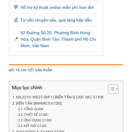
💬
Hỗ trợ kỹ thuật online miễn phí trọn đời
💰
Tư vấn chuyên sâu, quà tặng hấp dẫn
62 Đường Số 20, Phường Bình Hưng
📍
Hòa, Quận Bình Tân, Thành phố Hồ Chí
Minh, Việt Nam
MÔ TẢ CHI TIẾT SẢN PHẨM
Mục lục chính
6SL3210-1KE27-0UF1 | BIẾN TẦN G120C 3AC 37 KW
BIẾN TẦN SINAMICS G120C
TỔNG QUAN
THIẾT KẾ G120C
ỨNG DỤNG G120C
KẾT NỐI G120C
GIAO HÀNG & THANH TOÁN