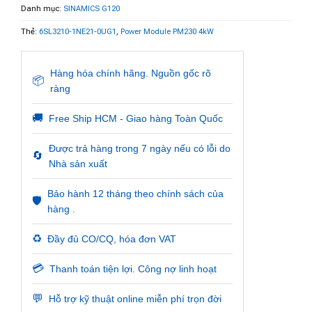
Danh mục:
SINAMICS G120
Thẻ:
6SL3210-1NE21-0UG1
,
Power Module PM230 4kW
Hàng hóa chính hãng. Nguồn gốc rõ
📦
ràng
🚚
Free Ship HCM - Giao hàng Toàn Quốc
Được trả hàng trong 7 ngày nếu có lỗi do
🔄
Nhà sản xuất
Bảo hành 12 tháng theo chính sách của
🛡️
hàng .
♻️
Đầy đủ CO/CQ, hóa đơn VAT
💳
Thanh toán tiện lợi. Công nợ linh hoạt
💬
Hỗ trợ kỹ thuật online miễn phí trọn đời