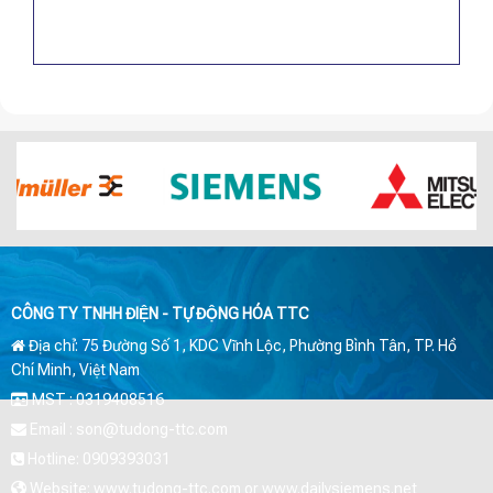
CÔNG TY TNHH ĐIỆN - TỰ ĐỘNG HÓA TTC
Địa chỉ: 75 Đường Số 1, KDC Vĩnh Lộc, Phường Bình Tân, TP. Hồ
Chí Minh, Việt Nam
MST : 0319408516
Email : son@tudong-ttc.com
Hotline: 0909393031
Website: www.tudong-ttc.com or www.dailysiemens.net