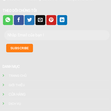
THEO DÕI CHÚNG TÔI
DANH MỤC
TRANG CHỦ
GIỚI THIỆU
CỬA HÀNG
DỊCH VỤ