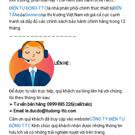
môi trường, phá hoại hay TEM niêm bảo hành bị xé rách…
ĐIỆN TỰ ĐỘNG TTC
là nhà phân phối chính thức thiết bị
BIẾN
TẦN
của
Siemens
tại thị trường Việt Nam với giá cả cực cạnh
tranh và đầy đủ các chính sách bảo hành chính hãng trong 12
tháng.
————————————————
LIÊN HỆ :
Để được tư vấn trực tiếp, quý khách vui lòng liên hệ với chúng
tôi theo thông tin sau:
➢ Tư vấn bán hàng: 0899 885 226(call/zalo)
➢ Email: le.ducdo@tudong-ttc.com
Cảm ơn quý khách đã truy cập vào website
CÔNG TY ĐIỆN TỰ
ĐỘNG TTC
Kính chúc quý khách nhận được những thông tin
hữu ích và có những trải nghiệm tuyệt vời trên trang.