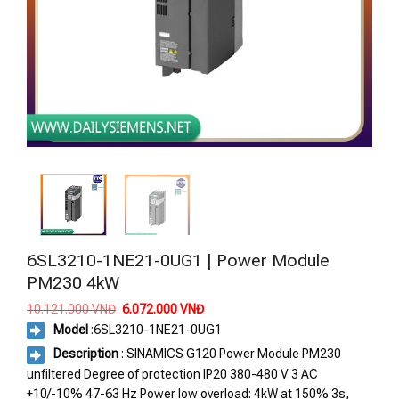
6SL3210-1NE21-0UG1 | Power Module
PM230 4kW
Giá
Giá
10.121.000
VNĐ
6.072.000
VNĐ
gốc
hiện
Model
:
6SL3210-1NE21-0UG1
là:
tại
10.121.000 VNĐ.
là:
Description
: SINAMICS G120 Power Module PM230
6.072.000 VNĐ.
unfiltered Degree of protection IP20 380-480 V 3 AC
+10/-10% 47-63 Hz Power low overload: 4kW at 150% 3s,