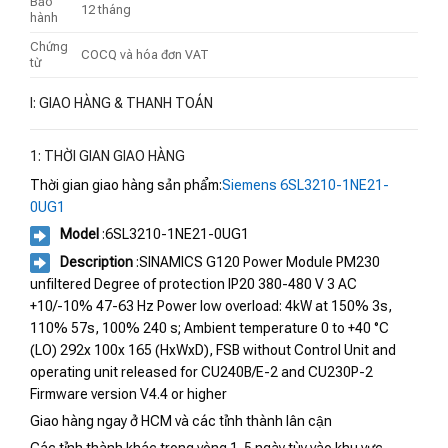
Bảo
12 tháng
hành
Chứng
COCQ và hóa đơn VAT
từ
I: GIAO HÀNG & THANH TOÁN
1: THỜI GIAN GIAO HÀNG
Thời gian giao hàng sản phẩm:
Siemens 6SL3210-1NE21-
0UG1
Model
:6SL3210-1NE21-0UG1
Description
:SINAMICS G120 Power Module PM230
unfiltered Degree of protection IP20 380-480 V 3 AC
+10/-10% 47-63 Hz Power low overload: 4kW at 150% 3s,
110% 57s, 100% 240 s; Ambient temperature 0 to +40 °C
(LO) 292x 100x 165 (HxWxD), FSB without Control Unit and
operating unit released for CU240B/E-2 and CU230P-2
Firmware version V4.4 or higher
Giao hàng ngay ở HCM và các tỉnh thành lân cận