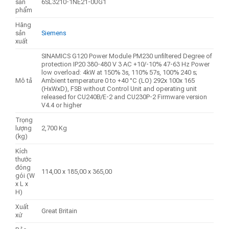
sản
6SL3210-1NE21-0UG1
phẩm
Hãng
sản
Siemens
xuất
SINAMICS G120 Power Module PM230 unfiltered Degree of
protection IP20 380-480 V 3 AC +10/-10% 47-63 Hz Power
low overload: 4kW at 150% 3s, 110% 57s, 100% 240 s;
Mô tả
Ambient temperature 0 to +40 °C (LO) 292x 100x 165
(HxWxD), FSB without Control Unit and operating unit
released for CU240B/E-2 and CU230P-2 Firmware version
V4.4 or higher
Trọng
lượng
2,700 Kg
(kg)
Kích
thước
đóng
114,00 x 185,00 x 365,00
gói (W
x L x
H)
Xuất
Great Britain
xứ