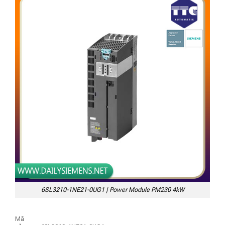
6SL3210-1NE21-0UG1 | Power Module PM230 4kW
Mã