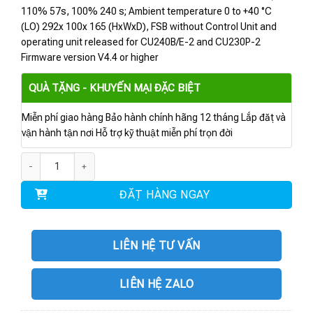
110% 57s, 100% 240 s; Ambient temperature 0 to +40 °C
(LO) 292x 100x 165 (HxWxD), FSB without Control Unit and
operating unit released for CU240B/E-2 and CU230P-2
Firmware version V4.4 or higher
QUÀ TẶNG - KHUYẾN MẠI ĐẶC BIỆT
Miễn phí giao hàng Bảo hành chính hãng 12 tháng Lắp đặt và
vận hành tận nơi Hỗ trợ kỹ thuật miễn phí trọn đời
6SL3210-1NE21-0UG1 | Power Module PM230 4kW số lượng
ĐẶT HÀNG NGAY
LIÊN HỆ TƯ VẤN
LIÊN HỆ ZALO