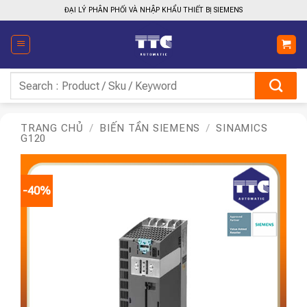
Bỏ
ĐẠI LÝ PHÂN PHỐI VÀ NHẬP KHẨU THIẾT BỊ SIEMENS
qua
nội
dung
Tìm
kiếm:
TRANG CHỦ
/
BIẾN TẦN SIEMENS
/
SINAMICS
G120
-40%