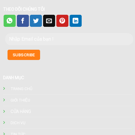
THEO DÕI CHÚNG TÔI
DANH MỤC
TRANG CHỦ
GIỚI THIỆU
CỬA HÀNG
DỊCH VỤ
TIN TỨC