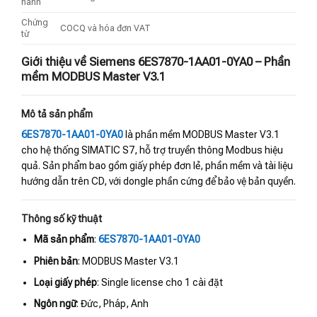
hành
Chứng
COCQ và hóa đơn VAT
từ
Giới thiệu về Siemens 6ES7870-1AA01-0YA0 – Phần
mềm MODBUS Master V3.1
Mô tả sản phẩm
6ES7870-1AA01-0YA0
là phần mềm MODBUS Master V3.1
cho hệ thống SIMATIC S7, hỗ trợ truyền thông Modbus hiệu
quả. Sản phẩm bao gồm giấy phép đơn lẻ, phần mềm và tài liệu
hướng dẫn trên CD, với dongle phần cứng để bảo vệ bản quyền.
Thông số kỹ thuật
Mã sản phẩm
:
6ES7870-1AA01-0YA0
Phiên bản
: MODBUS Master V3.1
Loại giấy phép
: Single license cho 1 cài đặt
Ngôn ngữ
: Đức, Pháp, Anh