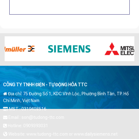
CÔNG TY TNHH ĐIỆN - TỰ ĐỘNG HÓA TTC
Địa chỉ: 75 Đường Số 1, KDC Vĩnh Lộc, Phường Bình Tân, TP. Hồ
Chí Minh, Việt Nam
MST : 0319408516
Email : son@tudong-ttc.com
Hotline: 0909393031
Website: www.tudong-ttc.com or www.dailysiemens.net