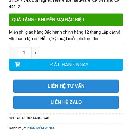
STEP 7 V4.02 or higher, reference hardware: CP 341 and CP
441-2
QUÀ TẶNG - KHUYẾN MẠI ĐẶC BIỆT
Miễn phí giao hàng Bảo hành chính hãng 12 tháng Lắp đặt và
vận hành tận nơi Hỗ trợ kỹ thuật miễn phí trọn đời
6ES7870-1AA01-0YA0 | Phần mềm MODBUS Master V3.1 số lượng
ĐẶT HÀNG NGAY
LIÊN HỆ TƯ VẤN
LIÊN HỆ ZALO
SKU:
6ES7870-1AA01-0YA0
Danh mục:
PHẦN MỀM WINCC