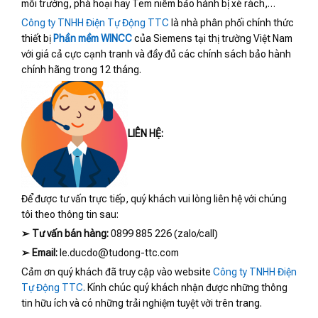
môi trường, phá hoại hay Tem niêm bảo hành bị xé rách,…
Công ty TNHH Điện Tự Động TTC
là nhà phân phối chính thức
thiết bị
Phần mềm WINCC
của Siemens tại thị trường Việt Nam
với giá cả cực cạnh tranh và đầy đủ các chính sách bảo hành
chính hãng trong 12 tháng.
LIÊN HỆ:
Để được tư vấn trực tiếp, quý khách vui lòng liên hệ với chúng
tôi theo thông tin sau:
➢
Tư vấn bán hàng:
0899 885 226 (zalo/call)
➢
Email:
le.ducdo@tudong-ttc.com
Cảm ơn quý khách đã truy cập vào website
Công ty TNHH Điện
Tự Động TTC
. Kính chúc quý khách nhận được những thông
tin hữu ích và có những trải nghiệm tuyệt vời trên trang.