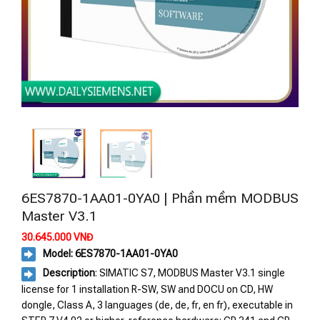
6ES7870-1AA01-0YA0 | Phần mềm MODBUS
Master V3.1
30.645.000
VNĐ
Model: 6ES7870-1AA01-0YA0
Description
: SIMATIC S7, MODBUS Master V3.1 single
license for 1 installation R-SW, SW and DOCU on CD, HW
dongle, Class A, 3 languages (de, de, fr, en fr), executable in