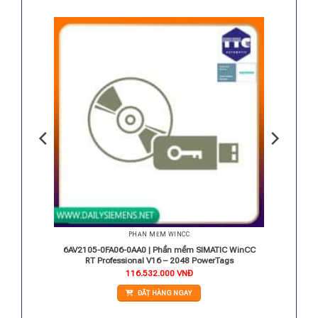
PHẦN MỀM WINCC
m
6AV2105-0FA06-0AA0 | Phần mềm SIMATIC WinCC
RT Professional V16 – 2048 PowerTags
116.532.000
VNĐ
ĐẶT HÀNG NGAY