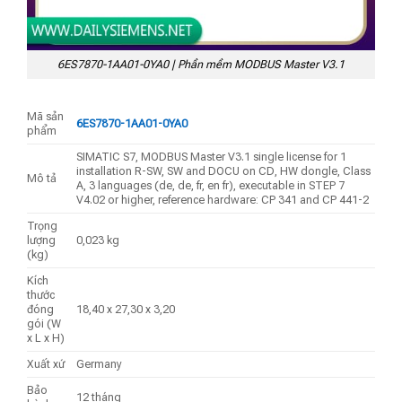
6ES7870-1AA01-0YA0 | Phần mềm MODBUS Master V3.1
Mã sản
6ES7870-1AA01-0YA0
phẩm
SIMATIC S7, MODBUS Master V3.1 single license for 1
installation R-SW, SW and DOCU on CD, HW dongle, Class
Mô tả
A, 3 languages (de, de, fr, en fr), executable in STEP 7
V4.02 or higher, reference hardware: CP 341 and CP 441-2
Trọng
lượng
0,023 kg
(kg)
Kích
thước
đóng
18,40 x 27,30 x 3,20
gói (W
x L x H)
Xuất xứ
Germany
Bảo
12 tháng