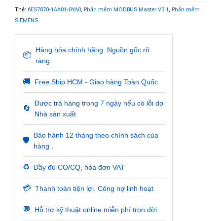
Thẻ:
6ES7870-1AA01-0YA0
,
Phần mềm MODBUS Master V3.1
,
Phần mềm
SIEMENS
Hàng hóa chính hãng. Nguồn gốc rõ
📦
ràng
🚚
Free Ship HCM - Giao hàng Toàn Quốc
Được trả hàng trong 7 ngày nếu có lỗi do
🔄
Nhà sản xuất
Bảo hành 12 tháng theo chính sách của
🛡️
hàng .
♻️
Đầy đủ CO/CQ, hóa đơn VAT
💳
Thanh toán tiện lợi. Công nợ linh hoạt
💬
Hỗ trợ kỹ thuật online miễn phí trọn đời