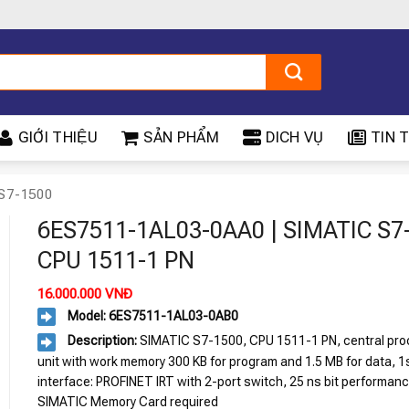
GIỚI THIỆU
SẢN PHẨM
DICH VỤ
TIN T
S7-1500
6ES7511-1AL03-0AA0 | SIMATIC S7
CPU 1511-1 PN
16.000.000
VNĐ
Model: 6ES7511-1AL03-0AB0
Description:
SIMATIC S7-1500, CPU 1511-1 PN, central pro
unit with work memory 300 KB for program and 1.5 MB for data, 1
interface: PROFINET IRT with 2-port switch, 25 ns bit performanc
SIMATIC Memory Card required