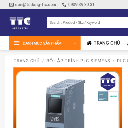
Bỏ
son@tudong-ttc.com
0909 39 30 31
qua
nội
Tìm
dung
kiếm:
TRANG CHỦ
DANH MỤC SẢN PHẨM
TRANG CHỦ
/
BỘ LẬP TRÌNH PLC SIEMENS
/
PLC 