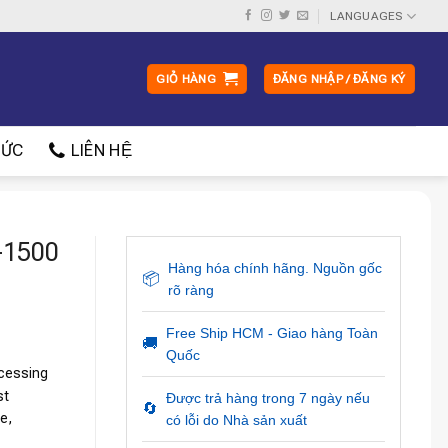
LANGUAGES
GIỎ HÀNG
ĐĂNG NHẬP / ĐĂNG KÝ
ỨC
LIÊN HỆ
-1500
Hàng hóa chính hãng. Nguồn gốc
📦
rõ ràng
Free Ship HCM - Giao hàng Toàn
🚚
Quốc
cessing
st
Được trả hàng trong 7 ngày nếu
🔄
e,
có lỗi do Nhà sản xuất