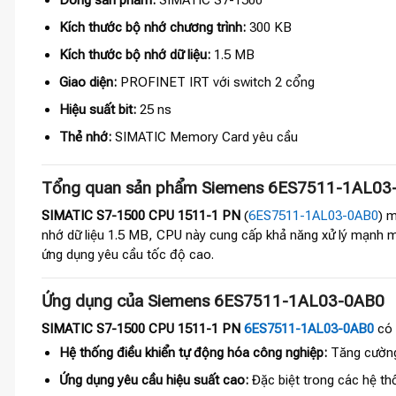
Dòng sản phẩm:
SIMATIC S7-1500
Kích thước bộ nhớ chương trình:
300 KB
Kích thước bộ nhớ dữ liệu:
1.5 MB
Giao diện:
PROFINET IRT với switch 2 cổng
Hiệu suất bit:
25 ns
Thẻ nhớ:
SIMATIC Memory Card yêu cầu
Tổng quan sản phẩm Siemens 6ES7511-1AL03
SIMATIC S7-1500 CPU 1511-1 PN
(
6ES7511-1AL03-0AB0
) 
nhớ dữ liệu 1.5 MB, CPU này cung cấp khả năng xử lý mạnh mẽ
ứng dụng yêu cầu tốc độ cao.
Ứng dụng của Siemens 6ES7511-1AL03-0AB0
SIMATIC S7-1500 CPU 1511-1 PN
6ES7511-1AL03-0AB0
có 
Hệ thống điều khiển tự động hóa công nghiệp:
Tăng cường 
Ứng dụng yêu cầu hiệu suất cao:
Đặc biệt trong các hệ thố