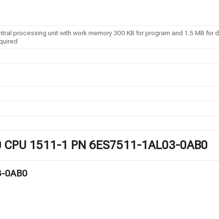
l processing unit with work memory 300 KB for program and 1.5 MB for data
quired
1500 CPU 1511-1 PN 6ES7511-1AL03-0AB0
3-0AB0