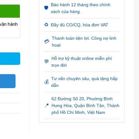
Bảo hành 12 tháng theo chính
🛡️
sách của hàng .
ận hành
♻️
Đầy đủ CO/CQ, hóa đơn VAT
Thanh toán tiện lợi. Công nợ linh
💳
g
hoạt
Hỗ trợ kỹ thuật online miễn phí
💬
trọn đời
Tư vấn chuyên sâu, quà tặng hấp
O
💰
dẫn
62 Đường Số 20, Phường Bình
📍
Hưng Hòa, Quận Bình Tân, Thành
phố Hồ Chí Minh, Việt Nam