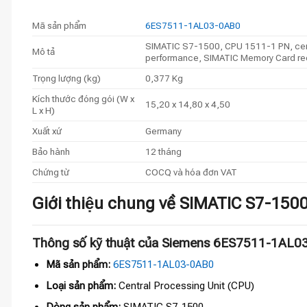
Mã sản phẩm
6ES7511-1AL03-0AB0
SIMATIC S7-1500, CPU 1511-1 PN, centra
Mô tả
performance, SIMATIC Memory Card re
Trọng lượng (kg)
0,377 Kg
Kích thước đóng gói (W x
15,20 x 14,80 x 4,50
L x H)
Xuất xứ
Germany
Bảo hành
12 tháng
Chứng từ
COCQ và hóa đơn VAT
Giới thiệu chung về SIMATIC S7-
Thông số kỹ thuật của Siemens 6ES7511-1AL0
Mã sản phẩm:
6ES7511-1AL03-0AB0
Loại sản phẩm:
Central Processing Unit (CPU)