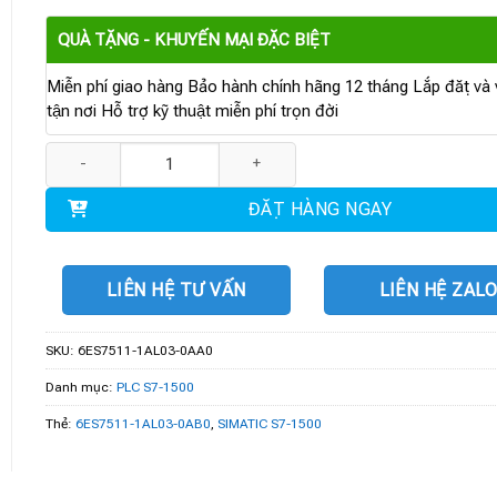
QUÀ TẶNG - KHUYẾN MẠI ĐẶC BIỆT
Miễn phí giao hàng Bảo hành chính hãng 12 tháng Lắp đặt và v
tận nơi Hỗ trợ kỹ thuật miễn phí trọn đời
6ES7511-1AL03-0AA0 | SIMATIC S7-1500 CPU 1511-1 PN số lượn
ĐẶT HÀNG NGAY
LIÊN HỆ TƯ VẤN
LIÊN HỆ ZAL
SKU:
6ES7511-1AL03-0AA0
Danh mục:
PLC S7-1500
Thẻ:
6ES7511-1AL03-0AB0
,
SIMATIC S7-1500