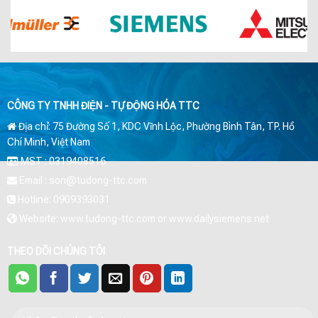
CÔNG TY TNHH ĐIỆN - TỰ ĐỘNG HÓA TTC
Địa chỉ: 75 Đường Số 1, KDC Vĩnh Lộc, Phường Bình Tân, TP. Hồ
Chí Minh, Việt Nam
MST : 0319408516
Email : son@tudong-ttc.com
Hotline: 0909393031
Website: www.tudong-ttc.com or www.dailysiemens.net
THEO DÕI CHÚNG TÔI