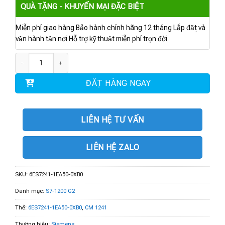
QUÀ TẶNG - KHUYẾN MẠI ĐẶC BIỆT
Miễn phí giao hàng Bảo hành chính hãng 12 tháng Lắp đặt và
vận hành tận nơi Hỗ trợ kỹ thuật miễn phí trọn đời
6ES7241-1EA50-0XB0 | CM 1241 số lượng
ĐẶT HÀNG NGAY
LIÊN HỆ TƯ VẤN
LIÊN HỆ ZALO
SKU:
6ES7241-1EA50-0XB0
Danh mục:
S7-1200 G2
Thẻ:
6ES7241-1EA50-0XB0
,
CM 1241
Thương hiệu:
Siemens