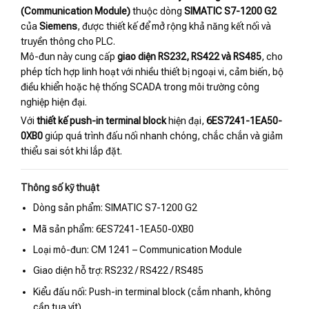
(Communication Module)
thuộc dòng
SIMATIC S7-1200 G2
của
Siemens
, được thiết kế để mở rộng khả năng kết nối và
truyền thông cho PLC.
Mô-đun này cung cấp
giao diện RS232, RS422 và RS485
, cho
phép tích hợp linh hoạt với nhiều thiết bị ngoại vi, cảm biến, bộ
điều khiển hoặc hệ thống SCADA trong môi trường công
nghiệp hiện đại.
Với
thiết kế push-in terminal block
hiện đại,
6ES7241-1EA50-
0XB0
giúp quá trình đấu nối nhanh chóng, chắc chắn và giảm
thiểu sai sót khi lắp đặt.
Thông số kỹ thuật
Dòng sản phẩm: SIMATIC S7-1200 G2
Mã sản phẩm: 6ES7241-1EA50-0XB0
Loại mô-đun: CM 1241 – Communication Module
Giao diện hỗ trợ: RS232 / RS422 / RS485
Kiểu đấu nối: Push-in terminal block (cắm nhanh, không
cần tua vít)