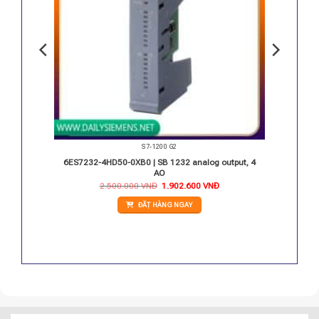
S7-1200 G2
1212C
6ES7232-4HD50-0XB0 | SB 1232 analog output, 4
AO
iá
Giá
Giá
2.500.000
VNĐ
1.902.600
VNĐ
iện
gốc
hiện
i
là:
tại
ĐẶT HÀNG NGAY
:
2.500.000 VNĐ.
là:
.396.750 VNĐ.
1.902.600 VNĐ.