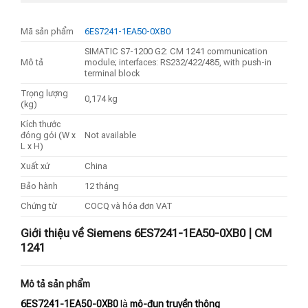
Mã sản phẩm
6ES7241-1EA50-0XB0
SIMATIC S7-1200 G2: CM 1241 communication
Mô tả
module; interfaces: RS232/422/485, with push-in
terminal block
Trọng lượng
0,174 kg
(kg)
Kích thước
đóng gói (W x
Not available
L x H)
Xuất xứ
China
Bảo hành
12 tháng
Chứng từ
COCQ và hóa đơn VAT
Giới thiệu về Siemens 6ES7241-1EA50-0XB0 | CM
1241
Mô tả sản phẩm
6ES7241-1EA50-0XB0
là
mô-đun truyền thông