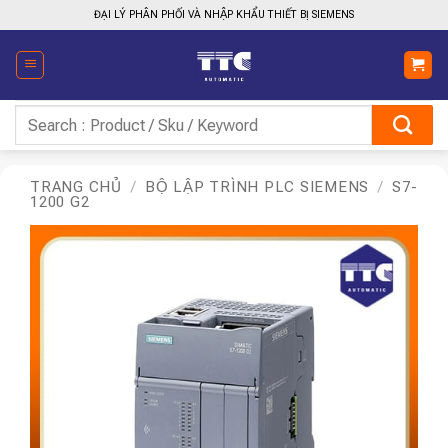
Bỏ
ĐẠI LÝ PHÂN PHỐI VÀ NHẬP KHẨU THIẾT BỊ SIEMENS
qua
nội
dung
Tìm
kiếm:
TRANG CHỦ
/
BỘ LẬP TRÌNH PLC SIEMENS
/
S7-
1200 G2