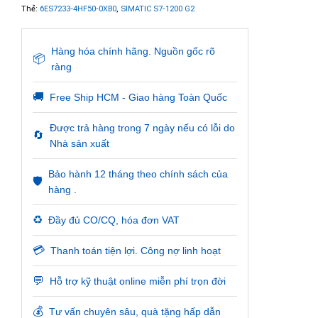
Thẻ:
6ES7233-4HF50-0XB0
,
SIMATIC S7-1200 G2
Hàng hóa chính hãng. Nguồn gốc rõ
📦
ràng
🚚
Free Ship HCM - Giao hàng Toàn Quốc
Được trả hàng trong 7 ngày nếu có lỗi do
🔄
Nhà sản xuất
Bảo hành 12 tháng theo chính sách của
🛡️
hàng .
♻️
Đầy đủ CO/CQ, hóa đơn VAT
💳
Thanh toán tiện lợi. Công nợ linh hoạt
💬
Hỗ trợ kỹ thuật online miễn phí trọn đời
💰
Tư vấn chuyên sâu, quà tặng hấp dẫn