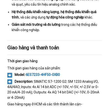
và quạt, yêu cầu tín hiệu analog chính xác.
Hệ thống điều khiển năng lượng
,
hệ thống điều khiển quá
trình
, và các ứng dụng
tự động hóa công nghiệp
khác.
Giám sát môi trường và đo lường
trong các hệ thống điều
khiển công nghiệp.
Giao hàng và thanh toán
Thời gian giao hàng
Thời gian giao hàng của sản phẩm:
Model:
6ES7233-4HF50-0XB0
Description
: SIMATIC S7-1200 G2: SM 1233 Analog I/O,
4AI/4AO; Inputs: 4x AI 14 bit ADC (+/-10V, +/-5V, +/-2.5V or 0-
20 mA/4-20 mA); Outputs: 4x AQ 14 bit DAC (+/-10V, 0-20mA
or 4-20mA)
Giao hàng ngay ở HCM và các tỉnh thành lân cận-