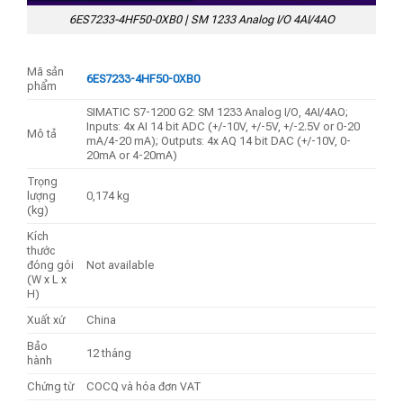
6ES7233-4HF50-0XB0 | SM 1233 Analog I/O 4AI/4AO
Mã sản
6ES7233-4HF50-0XB0
phẩm
SIMATIC S7-1200 G2: SM 1233 Analog I/O, 4AI/4AO;
Inputs: 4x AI 14 bit ADC (+/-10V, +/-5V, +/-2.5V or 0-20
Mô tả
mA/4-20 mA); Outputs: 4x AQ 14 bit DAC (+/-10V, 0-
20mA or 4-20mA)
Trọng
lượng
0,174 kg
(kg)
Kích
thước
đóng gói
Not available
(W x L x
H)
Xuất xứ
China
Bảo
12 tháng
hành
Chứng từ
COCQ và hóa đơn VAT