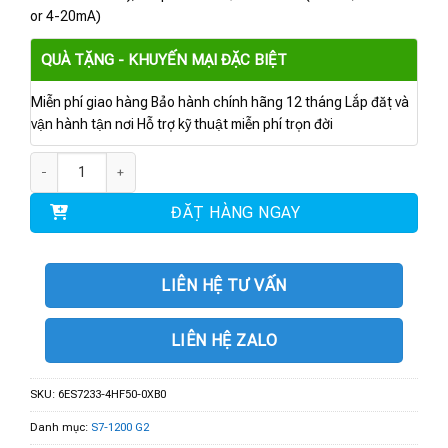
or 4-20mA)
QUÀ TẶNG - KHUYẾN MẠI ĐẶC BIỆT
Miễn phí giao hàng Bảo hành chính hãng 12 tháng Lắp đặt và
vận hành tận nơi Hỗ trợ kỹ thuật miễn phí trọn đời
6ES7233-4HF50-0XB0 | SM 1233 Analog I/O 4AI/4AO số lượng
ĐẶT HÀNG NGAY
LIÊN HỆ TƯ VẤN
LIÊN HỆ ZALO
SKU:
6ES7233-4HF50-0XB0
Danh mục:
S7-1200 G2