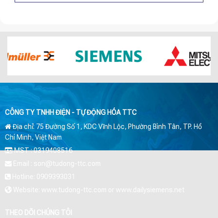
CÔNG TY TNHH ĐIỆN - TỰ ĐỘNG HÓA TTC
Địa chỉ: 75 Đường Số 1, KDC Vĩnh Lộc, Phường Bình Tân, TP. Hồ
Chí Minh, Việt Nam
MST : 0319408516
Email : son@tudong-ttc.com
Hotline: 0909393031
Website: www.tudong-ttc.com or www.dailysiemens.net
THEO DÕI CHÚNG TÔI