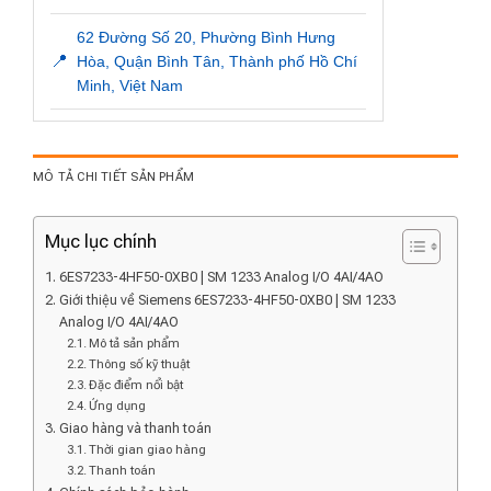
62 Đường Số 20, Phường Bình Hưng
📍
Hòa, Quận Bình Tân, Thành phố Hồ Chí
Minh, Việt Nam
MÔ TẢ CHI TIẾT SẢN PHẨM
Mục lục chính
6ES7233-4HF50-0XB0 | SM 1233 Analog I/O 4AI/4AO
Giới thiệu về Siemens 6ES7233-4HF50-0XB0 | SM 1233
Analog I/O 4AI/4AO
Mô tả sản phẩm
Thông số kỹ thuật
Đặc điểm nổi bật
Ứng dụng
Giao hàng và thanh toán
Thời gian giao hàng
Thanh toán