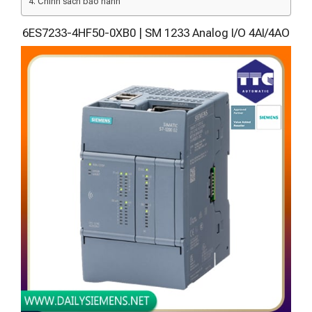
Chính sách bảo hành
6ES7233-4HF50-0XB0 | SM 1233 Analog I/O 4AI/4AO