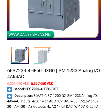
6ES7233-4HF50-0XB0 | SM 1233 Analog I/O
4AI/4AO
Giá
Giá
6.300.000
VNĐ
5.557.650
VNĐ
gốc
hiện
Model: 6ES7233-4HF50-0XB0
là:
tại
6.300.000 VNĐ.
là:
Description
: SIMATIC S7-1200 G2: SM 1233 Analog I/O,
5.557.650 VNĐ.
4AI/4AO; Inputs: 4x AI 14 bit ADC (+/-10V, +/-5V, +/-2.5V or 0-
20 mA/4-20 mA); Outputs: 4x AQ 14 bit DAC (+/-10V, 0-20mA