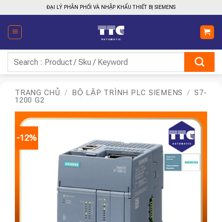
Bỏ
ĐẠI LÝ PHÂN PHỐI VÀ NHẬP KHẨU THIẾT BỊ SIEMENS
qua
nội
dung
Tìm
kiếm:
TRANG CHỦ
/
BỘ LẬP TRÌNH PLC SIEMENS
/
S7-
1200 G2
-12%