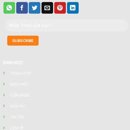
DANH MỤC
TRANG CHỦ
GIỚI THIỆU
CỬA HÀNG
DỊCH VỤ
TIN TỨC
LIÊN HỆ