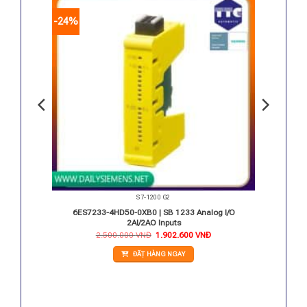
-24%
S7-1200 G2
TD
6ES7233-4HD50-0XB0 | SB 1233 Analog I/O
2AI/2AO Inputs
Giá
Giá
2.500.000
VNĐ
1.902.600
VNĐ
gốc
hiện
là:
tại
ĐẶT HÀNG NGAY
2.500.000 VNĐ.
là:
1.902.600 VNĐ.