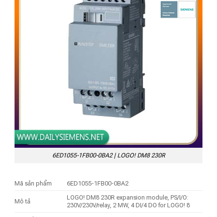
6ED1055-1FB00-0BA2 | LOGO! DM8 230R
Mã sản phẩm
6ED1055-1FB00-0BA2
LOGO! DM8 230R expansion module, PS/I/O:
Mô tả
230V/230V/relay, 2 MW, 4 DI/4 DO for LOGO! 8