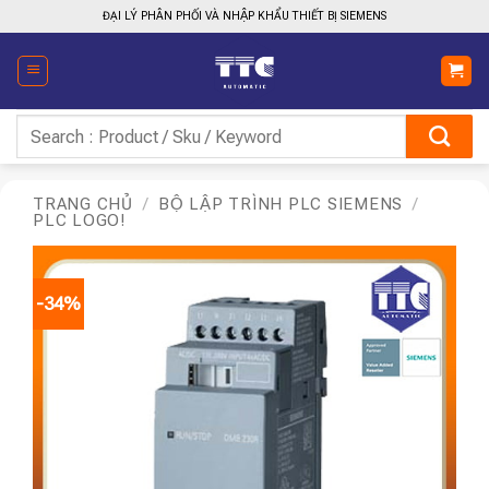
Bỏ
ĐẠI LÝ PHÂN PHỐI VÀ NHẬP KHẨU THIẾT BỊ SIEMENS
qua
nội
dung
Tìm
kiếm:
TRANG CHỦ
/
BỘ LẬP TRÌNH PLC SIEMENS
/
PLC LOGO!
-34%