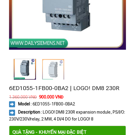
6ED1055-1FB00-0BA2 | LOGO! DM8 230R
Giá
Giá
1.360.000
VNĐ
900.000
VNĐ
gốc
hiện
Model
: 6ED1055-1FB00-0BA2
là:
tại
1.360.000 VNĐ.
là:
Description
: LOGO! DM8 230R expansion module, PS/I/O:
900.000 VNĐ.
230V/230V/relay, 2 MW, 4 DI/4 DO for LOGO! 8
QUÀ TẶNG - KHUYẾN MẠI ĐẶC BIỆT