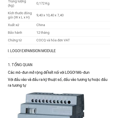
Trọng lượng
0,172 Kg
(kg)
Kích thước đóng
9,40 x 10,40 x 7,40
gói (W x L x H)
Xuất xứ
China
Bảo hành
12 tháng
Chứng từ
COCQ và hóa đơn VAT
I. LOGO! EXPANSION MODULE
1. TỔNG QUAN
Các mô-đun mở rộng để kết nối với LOGO! Mô-đun
Với đầu vào và đầu ra kỹ thuật số, đầu vào tương tự hoặc đầu
ra tương tự