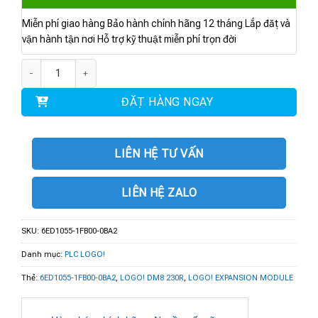
Miễn phí giao hàng Bảo hành chính hãng 12 tháng Lắp đặt và
vận hành tận nơi Hỗ trợ kỹ thuật miễn phí trọn đời
6ED1055-1FB00-0BA2 | LOGO! DM8 230R số lượng
ĐẶT HÀNG NGAY
LIÊN HỆ TƯ VẤN
LIÊN HỆ ZALO
SKU:
6ED1055-1FB00-0BA2
Danh mục:
PLC LOGO!
Thẻ:
6ED1055-1FB00-0BA2
,
LOGO! DM8 230R
,
LOGO! EXPANSION MODULE