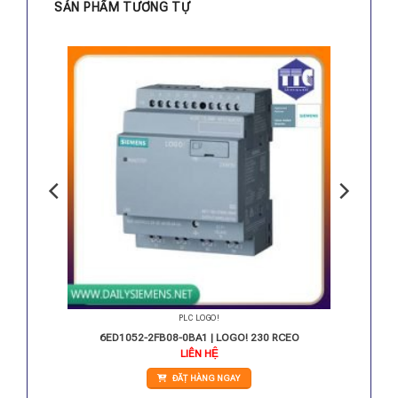
SẢN PHẨM TƯƠNG TỰ
PLC LOGO!
 AQ
6ED1052-2FB08-0BA1 | LOGO! 230 RCEO
LIÊN HỆ
ĐẶT HÀNG NGAY