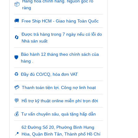
Hàng hóa chính hãng. Nguồn gốc rõ
📦
ràng
🚚
Free Ship HCM - Giao hàng Toàn Quốc
Được trả hàng trong 7 ngày nếu có lỗi do
🔄
Nhà sản xuất
Bảo hành 12 tháng theo chính sách của
🛡️
hàng .
♻️
Đầy đủ CO/CQ, hóa đơn VAT
💳
Thanh toán tiện lợi. Công nợ linh hoạt
💬
Hỗ trợ kỹ thuật online miễn phí trọn đời
💰
Tư vấn chuyên sâu, quà tặng hấp dẫn
62 Đường Số 20, Phường Bình Hưng
📍
Hòa, Quận Bình Tân, Thành phố Hồ Chí