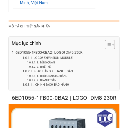
Minh, Việt Nam
MÔ TẢ CHI TIẾT SẢN PHẨM
Mục lục chính
6ED1055-1FB00-0BA2 | LOGO! DM8 230R
I. LOGO! EXPANSION MODULE
1. TỔNG QUAN
2. THIẾT KẾ
II. GIAO HÀNG & THANH TOÁN
1. THỜI GIAN GIAO HÀNG
2. THANH TOÁN
III. CHÍNH SÁCH BẢO HÀNH
6ED1055-1FB00-0BA2 | LOGO! DM8 230R