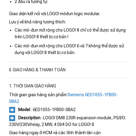
2 đầu ra tương tự.
Giao diện kết nối với LOGO! môđun logic modular.
Lưu ý về khả năng tương thích:
Các mô-đun mở rộng cho LOGO! 8 chỉ có thể được sử dụng
trên LOGO! 8 thiết bị cơ bản !
Các mô-đun mở rộng cho LOGO! 6 và 7 không thể được sử
dụng với LOGO! 8 thiết bị cơ bản.
II. GIAO HÀNG & THANH TOÁN
1. THỜI GIAN GIAO HÀNG
Thời gian giao hàng sản phẩm:
Siemens 6ED1055-1FB00-
0BA2
Model
: 6ED1055-1FB00-0BA2
Description
: LOGO! DM8 230R expansion module, PS/I/O:
230V/230V/relay, 2 MW, 4 DI/4 DO for LOGO! 8
Giao hàng ngay ở HCM và các tỉnh thành lân cận