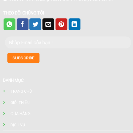
THEO DÕI CHÚNG TÔI
DANH MỤC
TRANG CHỦ
GIỚI THIỆU
CỬA HÀNG
DỊCH VỤ