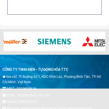
CÔNG TY TNHH ĐIỆN - TỰ ĐỘNG HÓA TTC
Địa chỉ: 75 Đường Số 1, KDC Vĩnh Lộc, Phường Bình Tân, TP. Hồ
Chí Minh, Việt Nam
MST : 0319408516
Email : son@tudong-ttc.com
Hotline: 0909393031
Website: www.tudong-ttc.com or www.dailysiemens.net