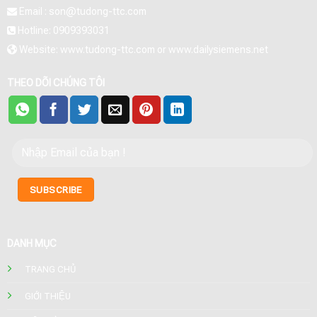
Email : son@tudong-ttc.com
Hotline: 0909393031
Website: www.tudong-ttc.com or www.dailysiemens.net
THEO DÕI CHÚNG TÔI
DANH MỤC
TRANG CHỦ
GIỚI THIỆU