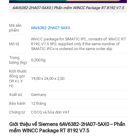
6AV6382-2HA07-5AX0 | Phần mềm WINCC Package RT 8192 V7.5
Mã sản
6AV6382-2HA07-5AX0
phẩm
WinCC package for SIMATIC IPC, consists of: WinCC RT
Mô tả
8192, V7.5 SP2; supplied only if the same number of
SIMATIC IPCs is ordered on the same order slip
Trọng
0,200 kg
lượng (kg)
Kích thước
đóng gói
19,00 x 24,00 x 2,50
(W x L x
H)
Xuất xứ
Germany
Bảo hành
12 tháng
Chứng từ
COCQ và hóa đơn VAT
Giới thiệu về Siemens 6AV6382-2HA07-5AX0 – Phần
mềm WINCC Package RT 8192 V7.5