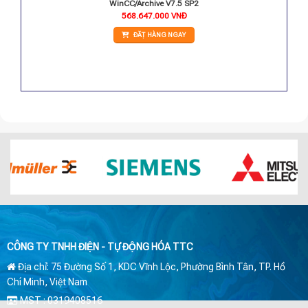
ags
WinCC/Archive V7.5 SP2
568.647.000
VNĐ
ĐẶT HÀNG NGAY
CÔNG TY TNHH ĐIỆN - TỰ ĐỘNG HÓA TTC
Địa chỉ: 75 Đường Số 1, KDC Vĩnh Lộc, Phường Bình Tân, TP. Hồ
Chí Minh, Việt Nam
MST : 0319408516