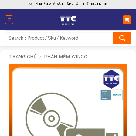
Bỏ
ĐẠI LÝ PHÂN PHỐI VÀ NHẬP KHẨU THIẾT BỊ SIEMENS
qua
nội
dung
Tìm
kiếm:
TRANG CHỦ
/
PHẦN MỀM WINCC