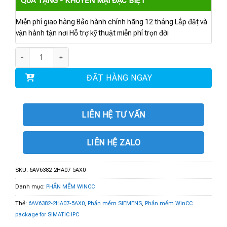
QUÀ TẶNG - KHUYẾN MẠI ĐẶC BIỆT
Miễn phí giao hàng Bảo hành chính hãng 12 tháng Lắp đặt và
vận hành tận nơi Hỗ trợ kỹ thuật miễn phí trọn đời
6AV6382-2HA07-5AX0 | Phần mềm WINCC Package RT 8192 V7.5 số lượn
ĐẶT HÀNG NGAY
LIÊN HỆ TƯ VẤN
LIÊN HỆ ZALO
SKU:
6AV6382-2HA07-5AX0
Danh mục:
PHẦN MỀM WINCC
Thẻ:
6AV6382-2HA07-5AX0
,
Phần mềm SIEMENS
,
Phần mềm WinCC
package for SIMATIC IPC