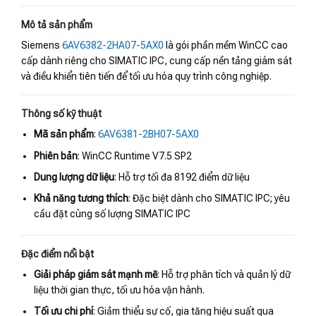
Mô tả sản phẩm
Siemens
6AV6382-2HA07-5AX0
là gói phần mềm WinCC cao
cấp dành riêng cho SIMATIC IPC, cung cấp nền tảng giám sát
và điều khiển tiên tiến để tối ưu hóa quy trình công nghiệp.
Thông số kỹ thuật
Mã sản phẩm
:
6AV6381-2BH07-5AX0
Phiên bản
: WinCC Runtime V7.5 SP2
Dung lượng dữ liệu
: Hỗ trợ tối đa 8192 điểm dữ liệu
Khả năng tương thích
: Đặc biệt dành cho SIMATIC IPC; yêu
cầu đặt cùng số lượng SIMATIC IPC
Đặc điểm nổi bật
Giải pháp giám sát mạnh mẽ
: Hỗ trợ phân tích và quản lý dữ
liệu thời gian thực, tối ưu hóa vận hành.
Tối ưu chi phí
: Giảm thiểu sự cố, gia tăng hiệu suất qua