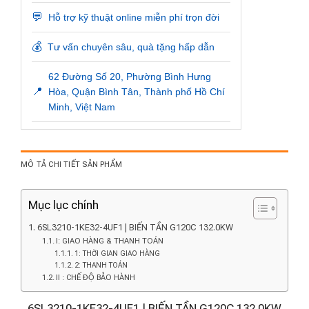
💬
Hỗ trợ kỹ thuật online miễn phí trọn đời
💰
Tư vấn chuyên sâu, quà tặng hấp dẫn
62 Đường Số 20, Phường Bình Hưng
📍
Hòa, Quận Bình Tân, Thành phố Hồ Chí
Minh, Việt Nam
MÔ TẢ CHI TIẾT SẢN PHẨM
Mục lục chính
6SL3210-1KE32-4UF1 | BIẾN TẦN G120C 132.0KW
I: GIAO HÀNG & THANH TOÁN
1: THỜI GIAN GIAO HÀNG
2: THANH TOÁN
II : CHẾ ĐỘ BẢO HÀNH
6SL3210-1KE32-4UF1 | BIẾN TẦN G120C 132.0KW