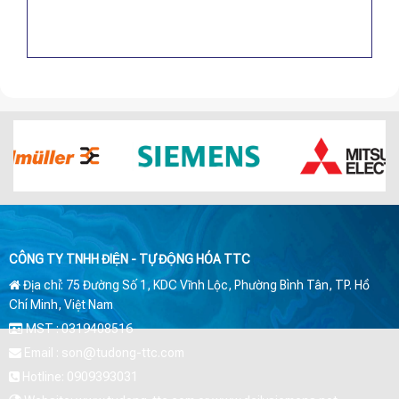
CÔNG TY TNHH ĐIỆN - TỰ ĐỘNG HÓA TTC
Địa chỉ: 75 Đường Số 1, KDC Vĩnh Lộc, Phường Bình Tân, TP. Hồ
Chí Minh, Việt Nam
MST : 0319408516
Email : son@tudong-ttc.com
Hotline: 0909393031