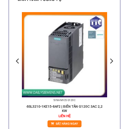
SINAMICS G120C
 3AC 11
6SL3210-1KE15-8AF2 | BIẾN TẦN G120C 3AC 2,2
KW
LIÊN HỆ
ĐẶT HÀNG NGAY