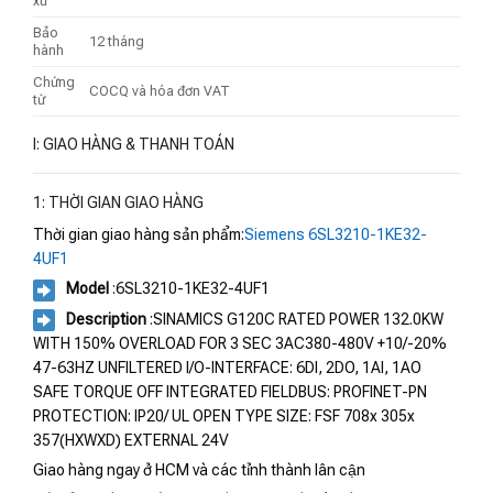
xứ
Bảo
12 tháng
hành
Chứng
COCQ và hóa đơn VAT
từ
I: GIAO HÀNG & THANH TOÁN
1: THỜI GIAN GIAO HÀNG
Thời gian giao hàng sản phẩm:
Siemens 6SL3210-1KE32-
4UF1
Model
:6SL3210-1KE32-4UF1
Description
:SINAMICS G120C RATED POWER 132.0KW
WITH 150% OVERLOAD FOR 3 SEC 3AC380-480V +10/-20%
47-63HZ UNFILTERED I/O-INTERFACE: 6DI, 2DO, 1AI, 1AO
SAFE TORQUE OFF INTEGRATED FIELDBUS: PROFINET-PN
PROTECTION: IP20/ UL OPEN TYPE SIZE: FSF 708x 305x
357(HXWXD) EXTERNAL 24V
Giao hàng ngay ở HCM và các tỉnh thành lân cận