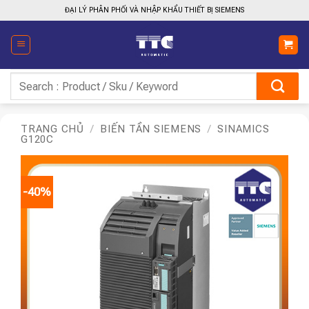
Bỏ
ĐẠI LÝ PHÂN PHỐI VÀ NHẬP KHẨU THIẾT BỊ SIEMENS
qua
nội
dung
Tìm
kiếm:
TRANG CHỦ
/
BIẾN TẦN SIEMENS
/
SINAMICS
G120C
-40%