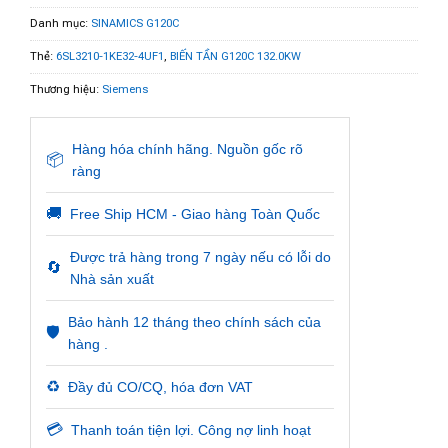
Danh mục:
SINAMICS G120C
Thẻ:
6SL3210-1KE32-4UF1
,
BIẾN TẦN G120C 132.0KW
Thương hiệu:
Siemens
Hàng hóa chính hãng. Nguồn gốc rõ
📦
ràng
🚚
Free Ship HCM - Giao hàng Toàn Quốc
Được trả hàng trong 7 ngày nếu có lỗi do
🔄
Nhà sản xuất
Bảo hành 12 tháng theo chính sách của
🛡️
hàng .
♻️
Đầy đủ CO/CQ, hóa đơn VAT
💳
Thanh toán tiện lợi. Công nợ linh hoạt