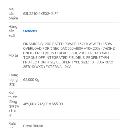
Mã
sản
6SL3210-1KE32-4UF1
phẩm
Hãng
sản
Siemens
xuất
SINAMICS G120C RATED POWER 132.0KW WITH 150%
OVERLOAD FOR 3 SEC 3AC380-480V +10/-20% 47-63HZ
UNFILTERED I/O-INTERFACE: 6DI, 2DO, 1AI, 1AO SAFE
Mô tả
TORQUE OFF INTEGRATED FIELDBUS: PROFINET-PN
PROTECTION: IP20/ UL OPEN TYPE SIZE: FSF 708x 305x
357(HXWXD) EXTERNAL 24V
Trọng
lượng
62,000 Kg
(kg)
Kích
thước
đóng
469,00 x 745,00 x 385,00
gói (W
x L x
H)
Xuất
Great Britain