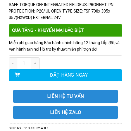
SAFE TORQUE OFF INTEGRATED FIELDBUS: PROFINET-PN
PROTECTION: IP20/ UL OPEN TYPE SIZE: FSF 708x 305x
357(HXWXD) EXTERNAL 24V
QUÀ TẶNG - KHUYẾN MẠI ĐẶC BIỆT
Miễn phí giao hàng Bảo hành chính hãng 12 tháng Lắp đặt và
vận hành tận nơi Hỗ trợ kỹ thuật miễn phí trọn đời
6SL3210-1KE32-4UF1 | BIẾN TẦN G120C 132.0KW số lượng
ĐẶT HÀNG NGAY
LIÊN HỆ TƯ VẤN
LIÊN HỆ ZALO
SKU:
6SL3210-1KE32-4UF1