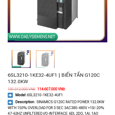
6SL3210-1KE32-4UF1 | BIẾN TẦN G120C
132.0KW
Giá
Giá
191.012.000
VNĐ
114.607.000
VNĐ
gốc
hiện
Model
:
6SL3210-1KE32-4UF1
là:
tại
191.012.000 VNĐ.
là:
Description
: SINAMICS G120C RATED POWER 132.0KW
114.607.000 VNĐ.
WITH 150% OVERLOAD FOR 3 SEC 3AC380-480V +10/-20%
47-63HZ UNFILTERED I/O-INTERFACE: 6DI, 2DO, 1AI, 1AO