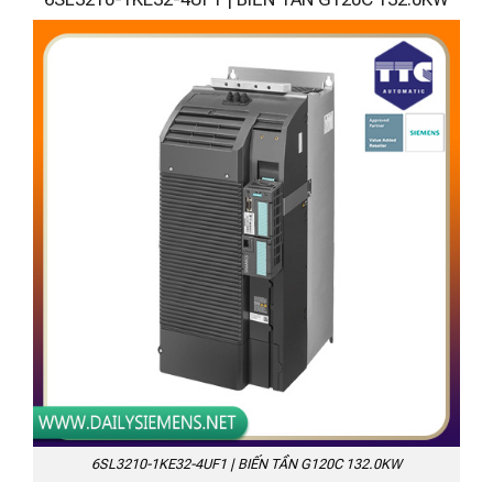
6SL3210-1KE32-4UF1 | BIẾN TẦN G120C 132.0KW