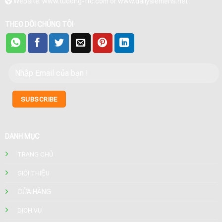
Website: www.tudong-ttc.com or www.dailysiemens.net
THEO DÕI CHÚNG TÔI
DANH MỤC
TRANG CHỦ
GIỚI THIỆU
CỬA HÀNG
DỊCH VỤ