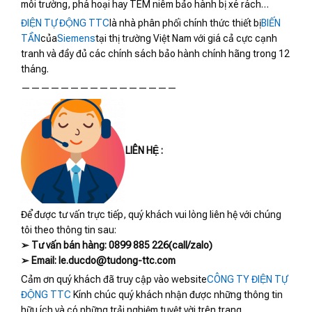
môi trường, phá hoại hay TEM niêm bảo hành bị xé rách…
ĐIỆN TỰ ĐỘNG TTC
là nhà phân phối chính thức thiết bị
BIẾN
TẦN
của
Siemens
tại thị trường Việt Nam với giá cả cực cạnh
tranh và đầy đủ các chính sách bảo hành chính hãng trong 12
tháng.
————————————————
LIÊN HỆ :
Để được tư vấn trực tiếp, quý khách vui lòng liên hệ với chúng
tôi theo thông tin sau:
➢ Tư vấn bán hàng: 0899 885 226(call/zalo)
➢ Email: le.ducdo@tudong-ttc.com
Cảm ơn quý khách đã truy cập vào website
CÔNG TY ĐIỆN TỰ
ĐỘNG TTC
Kính chúc quý khách nhận được những thông tin
hữu ích và có những trải nghiệm tuyệt vời trên trang.