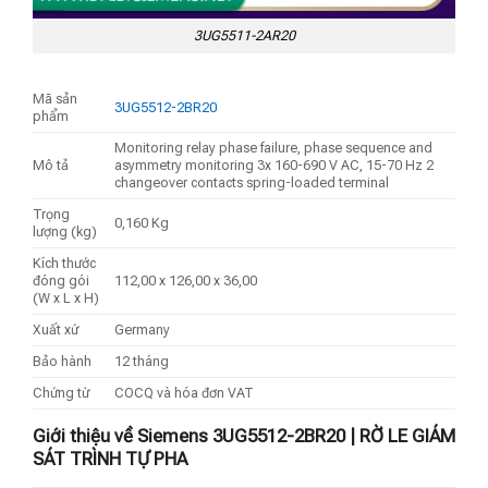
3UG5511-2AR20
Mã sản
3UG5512-2BR20
phẩm
Monitoring relay phase failure, phase sequence and
Mô tả
asymmetry monitoring 3x 160-690 V AC, 15-70 Hz 2
changeover contacts spring-loaded terminal
Trọng
0,160 Kg
lượng (kg)
Kích thước
đóng gói
112,00 x 126,00 x 36,00
(W x L x H)
Xuất xứ
Germany
Bảo hành
12 tháng
Chứng từ
COCQ và hóa đơn VAT
Giới thiệu về Siemens 3UG5512-2BR20 | RỜ LE GIÁM
SÁT TRÌNH TỰ PHA