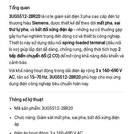
Tổng quan
3UG5512-2BR20
là rơ le giám sát điện 3 pha cao cấp đến từ
thương hiệu
Siemens
, được thiết kế để theo dõi
mất pha
,
sai
thứ tự pha
, và
bất đối xứng điện áp
– những sự cố thường gặp
gây hư hại nghiêm trọng đến động cơ và thiết bị công nghiệp.
Thiết bị này sử dụng đầu nối
spring-loaded terminal
(đầu nối
lò xo) giúp lắp đặt dễ dàng, chống rung, đồng thời tích hợp
2
tiếp điểm chuyển đổi (2 CO)
để mở rộng khả năng điều khiển và
cảnh báo.
Với khả năng hoạt động trong dải điện áp rộng
3 x 160–690 V
AC
, tần số
15–70 Hz
,
3UG5512-2BR20
phù hợp cho mọi ứng
dụng điện công nghiệp tiêu chuẩn hiện nay.
Thông số kỹ thuật
Mã sản phẩm: 3UG5512-2BR20
Chức năng: Giám sát mất pha, sai pha, bất đối xứng điện
áp
Điện áp hoạt động: 3 x 160–690 V AC