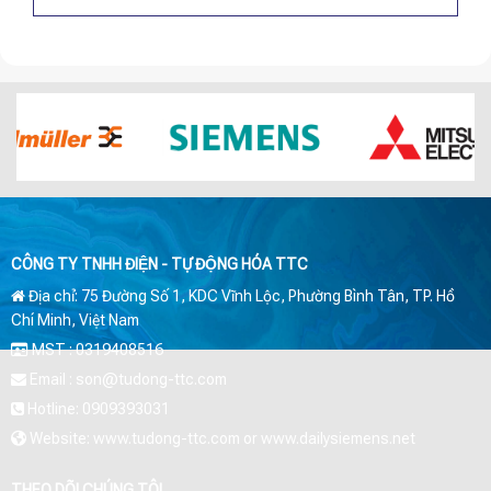
CÔNG TY TNHH ĐIỆN - TỰ ĐỘNG HÓA TTC
Địa chỉ: 75 Đường Số 1, KDC Vĩnh Lộc, Phường Bình Tân, TP. Hồ
Chí Minh, Việt Nam
MST : 0319408516
Email : son@tudong-ttc.com
Hotline: 0909393031
Website: www.tudong-ttc.com or www.dailysiemens.net
THEO DÕI CHÚNG TÔI