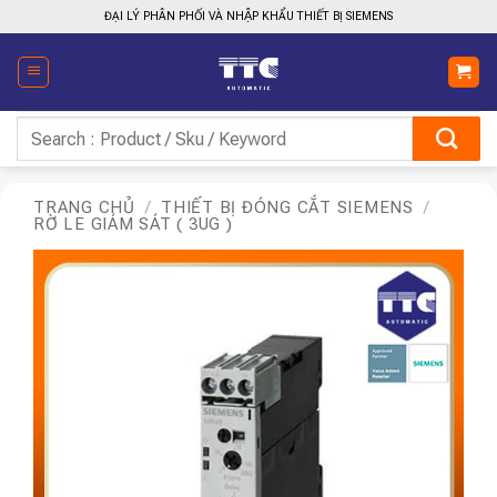
Bỏ
ĐẠI LÝ PHÂN PHỐI VÀ NHẬP KHẨU THIẾT BỊ SIEMENS
qua
nội
dung
Tìm
kiếm:
TRANG CHỦ
/
THIẾT BỊ ĐÓNG CẮT SIEMENS
/
RỜ LE GIÁM SÁT ( 3UG )