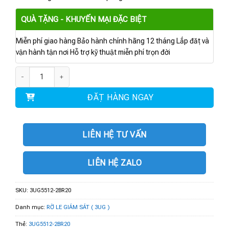
QUÀ TẶNG - KHUYẾN MẠI ĐẶC BIỆT
Miễn phí giao hàng Bảo hành chính hãng 12 tháng Lắp đặt và
vận hành tận nơi Hỗ trợ kỹ thuật miễn phí trọn đời
3UG5512-2BR20 | RỜ LE GIÁM SÁT TRÌNH TỰ PHA số lượng
ĐẶT HÀNG NGAY
LIÊN HỆ TƯ VẤN
LIÊN HỆ ZALO
SKU:
3UG5512-2BR20
Danh mục:
RỜ LE GIÁM SÁT ( 3UG )
Thẻ:
3UG5512-2BR20