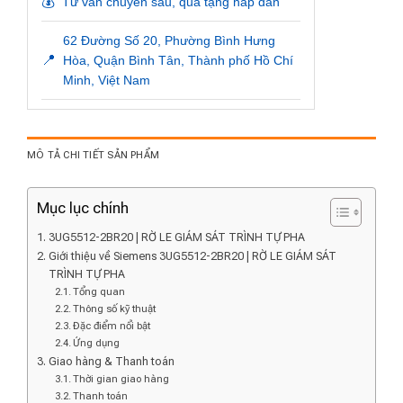
💰
Tư vấn chuyên sâu, quà tặng hấp dẫn
62 Đường Số 20, Phường Bình Hưng
📍
Hòa, Quận Bình Tân, Thành phố Hồ Chí
Minh, Việt Nam
MÔ TẢ CHI TIẾT SẢN PHẨM
Mục lục chính
3UG5512-2BR20 | RỜ LE GIÁM SÁT TRÌNH TỰ PHA
Giới thiệu về Siemens 3UG5512-2BR20 | RỜ LE GIÁM SÁT
TRÌNH TỰ PHA
Tổng quan
Thông số kỹ thuật
Đặc điểm nổi bật
Ứng dụng
Giao hàng & Thanh toán
Thời gian giao hàng
Thanh toán