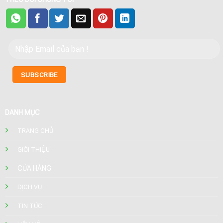
DANH MỤC
TRANG CHỦ
GIỚI THIỆU
CỬA HÀNG
DỊCH VỤ
TIN TỨC