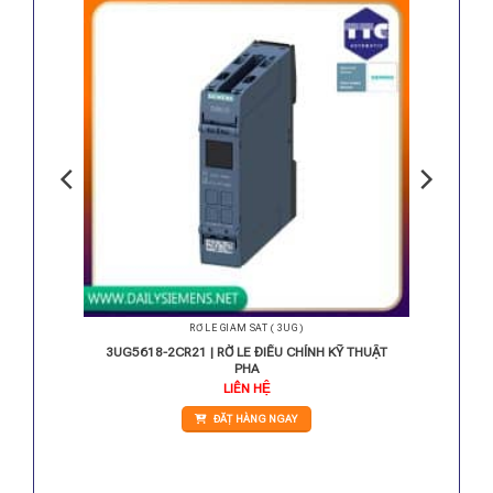
RỜ LE GIÁM SÁT ( 3UG )
̀NG DÂY
3UG5618-2CR21 | RỜ LE ĐIỀU CHỈNH KỸ THUẬT
PHA
LIÊN HỆ
ĐẶT HÀNG NGAY