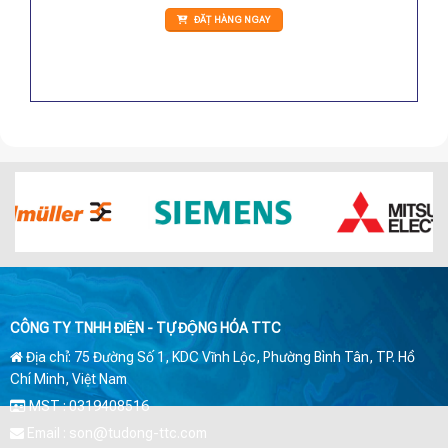
ĐẶT HÀNG NGAY
CÔNG TY TNHH ĐIỆN - TỰ ĐỘNG HÓA TTC
Địa chỉ: 75 Đường Số 1, KDC Vĩnh Lộc, Phường Bình Tân, TP. Hồ
Chí Minh, Việt Nam
MST : 0319408516
Email : son@tudong-ttc.com