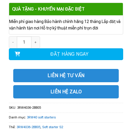
QUÀ TẶNG - KHUYẾN MẠI ĐẶC BIỆT
Miễn phí giao hàng Bảo hành chính hãng 12 tháng Lắp đặt và
vận hành tận nơi Hỗ trợ kỹ thuật miễn phí trọn đời
3RW4036-2BB05 | Soft starter S2 45 A, 30 kW/500 V số lượng
ĐẶT HÀNG NGAY
LIÊN HỆ TƯ VẤN
LIÊN HỆ ZALO
SKU:
3RW4036-2BB05
Danh mục:
3RW40 soft starters
Thẻ:
3RW4036-2BB05
,
Soft starter S2