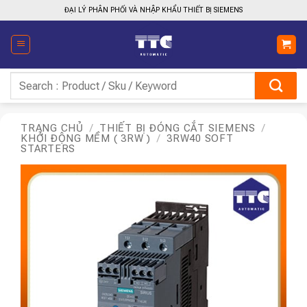
Bỏ
ĐẠI LÝ PHÂN PHỐI VÀ NHẬP KHẨU THIẾT BỊ SIEMENS
qua
nội
dung
Tìm
kiếm:
TRANG CHỦ
/
THIẾT BỊ ĐÓNG CẮT SIEMENS
/
KHỞI ĐỘNG MỀM ( 3RW )
/
3RW40 SOFT
STARTERS