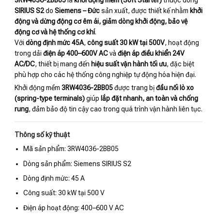
3RW4036-2BB05
là
khởi động mềm (Soft Starter)
thuộc dòng
SIRIUS S2
do
Siemens – Đức
sản xuất, được thiết kế nhằm
khởi
động và dừng động cơ êm ái, giảm dòng khởi động, bảo vệ
động cơ và hệ thống cơ khí
.
Với
dòng định mức 45A
,
công suất 30 kW tại 500V
, hoạt động
trong dải
điện áp 400–600V AC
và
điện áp điều khiển 24V
AC/DC
, thiết bị mang đến
hiệu suất vận hành tối ưu
, đặc biệt
phù hợp cho các hệ thống công nghiệp tự động hóa hiện đại.
Khởi động mềm
3RW4036-2BB05
được trang bị
đầu nối lò xo
(spring-type terminals)
giúp
lắp đặt nhanh, an toàn và chống
rung
, đảm bảo độ tin cậy cao trong quá trình vận hành liên tục.
Thông số kỹ thuật
Mã sản phẩm: 3RW4036-2BB05
Dòng sản phẩm: Siemens SIRIUS S2
Dòng định mức: 45 A
Công suất: 30 kW tại 500 V
Điện áp hoạt động: 400–600 V AC