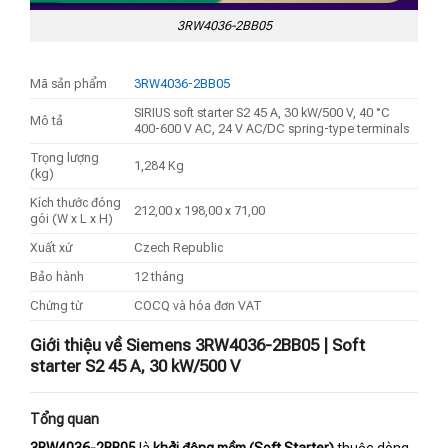
3RW4036-2BB05
Mã sản phẩm
3RW4036-2BB05
SIRIUS soft starter S2 45 A, 30 kW/500 V, 40 °C
Mô tả
400-600 V AC, 24 V AC/DC spring-type terminals
Trọng lượng
1,284 Kg
(kg)
Kích thước đóng
212,00 x 198,00 x 71,00
gói (W x L x H)
Xuất xứ
Czech Republic
Bảo hành
12 tháng
Chứng từ
COCQ và hóa đơn VAT
Giới thiệu về Siemens 3RW4036-2BB05 | Soft
starter S2 45 A, 30 kW/500 V
Tổng quan