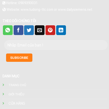
Hotline: 0909393031
Website: www.tudong-ttc.com or www.dailysiemens.net
THEO DÕI CHÚNG TÔI
DANH MỤC
TRANG CHỦ
GIỚI THIỆU
CỬA HÀNG