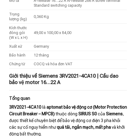
Mô tả
A-release 16…22 A N-release 286 A screw terminal
Standard switching capacity
Trọng
0,360 Kg
lượng (kg)
Kích thước
đóng gói
49,00 x 100,00 x 84,00
(W x L x H)
Xuất xứ
Germany
Bảo hành
12 tháng
Chứng từ
COCQ và hóa đơn VAT
Giới thiệu về Siemens 3RV2021-4CA10 | Cầu dao
bảo vệ motor 16…22 A
Tổng quan
3RV2021-4CA10
là
aptomat bảo vệ động cơ (Motor Protection
Circuit Breaker – MPCB)
thuộc dòng
SIRIUS S0
của
Siemens
,
được thiết kế chuyên biệt để bảo vệ động cơ điện 3 pha khỏi
các sự cố nguy hiểm như
quá tải, ngắn mạch, mất pha
và khởi
động bất thường.