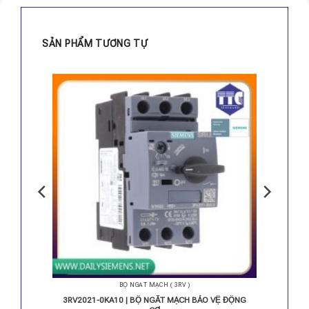
SẢN PHẨM TƯƠNG TỰ
BỘ NGẮT MẠCH ( 3RV )
Ệ ĐỘNG
3RV2021-0KA10 | BỘ NGẮT MẠCH BẢO VỆ ĐỘNG