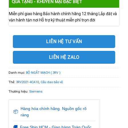
QUÀ TẶNG - KHUYẾN MẠI ĐẶC BIỆT
Miễn phí giao hàng Bảo hành chính hãng 12 tháng Lắp đặt và
vận hành tận nơi Hỗ trợ kỹ thuật miễn phí trọn đời
LIÊN HỆ TƯ VẤN
LIÊN HỆ ZALO
Danh mục:
BỘ NGẮT MẠCH ( 3RV )
Thẻ:
3RV2021-4CA10
,
Cầu dao bảo vệ
Thương hiệu:
Siemens
Hàng hóa chính hãng. Nguồn gốc rõ
📦
ràng
🚚
Free Ship HCM - Giao hàng Toàn Quốc