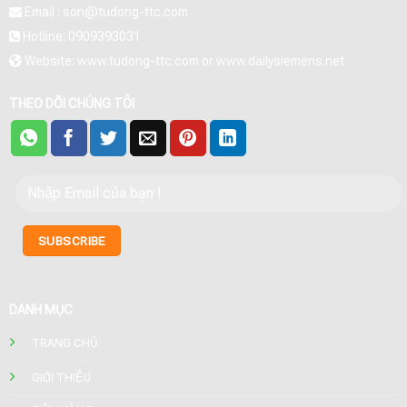
Email : son@tudong-ttc.com
Hotline: 0909393031
Website: www.tudong-ttc.com or www.dailysiemens.net
THEO DÕI CHÚNG TÔI
DANH MỤC
TRANG CHỦ
GIỚI THIỆU