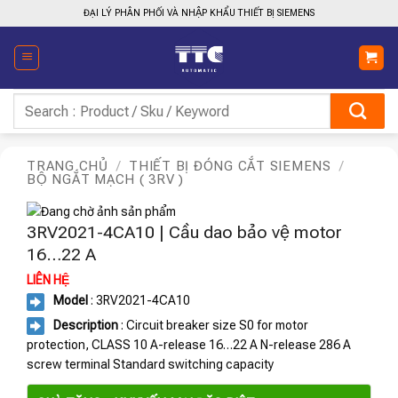
Bỏ
ĐẠI LÝ PHÂN PHỐI VÀ NHẬP KHẨU THIẾT BỊ SIEMENS
qua
nội
dung
Tìm
kiếm:
TRANG CHỦ
/
THIẾT BỊ ĐÓNG CẮT SIEMENS
/
BỘ NGẮT MẠCH ( 3RV )
3RV2021-4CA10 | Cầu dao bảo vệ motor
16…22 A
LIÊN HỆ
Model
: 3RV2021-4CA10
Description
: Circuit breaker size S0 for motor
protection, CLASS 10 A-release 16…22 A N-release 286 A
screw terminal Standard switching capacity