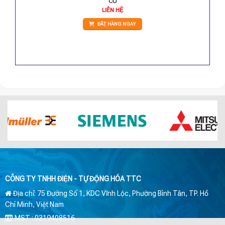
CƠ
LIÊN HỆ
ĐẶT HÀNG NGAY
CÔNG TY TNHH ĐIỆN - TỰ ĐỘNG HÓA TTC
Địa chỉ: 75 Đường Số 1, KDC Vĩnh Lộc, Phường Bình Tân, TP. Hồ
Chí Minh, Việt Nam
MST : 0319408516