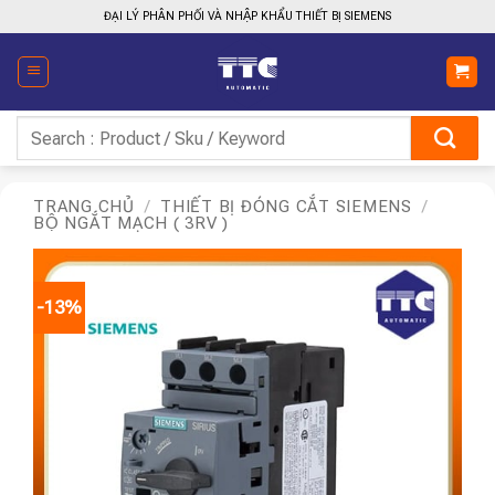
Bỏ
ĐẠI LÝ PHÂN PHỐI VÀ NHẬP KHẨU THIẾT BỊ SIEMENS
qua
nội
dung
Tìm
kiếm:
TRANG CHỦ
/
THIẾT BỊ ĐÓNG CẮT SIEMENS
/
BỘ NGẮT MẠCH ( 3RV )
-13%