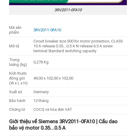
3RV2011-0FA10
Mã sản
3RV2011-0FA10
phẩm
Circuit breaker size S00 for motor protection, CLASS
Mô tả
10 A-release 0.35…0.5 A N-release 6.5 A screw
terminal Standard switching capacity
Trọng
0,278 Kg
lượng (kg)
Kích thước
đóng gói
49,00 x 102,00 x 102,00
(W x L x H)
Xuất xứ
Germany
Bảo hành
12 tháng
Chứng từ
COCQ và hóa đơn VAT
Giới thiệu về Siemens 3RV2011-0FA10 | Cầu dao
bảo vệ motor 0.35…0.5 A