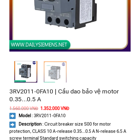
3RV2011-0FA10 | Cầu dao bảo vệ motor
0.35…0.5 A
Giá
Giá
1.560.000
VNĐ
1.352.000
VNĐ
gốc
hiện
Model
: 3RV2011-0FA10
là:
tại
1.560.000 VNĐ.
là:
Description
: Circuit breaker size S00 for motor
1.352.000 VNĐ.
protection, CLASS 10 A-release 0.35…0.5 A N-release 6.5 A
screw terminal Standard switching capacity