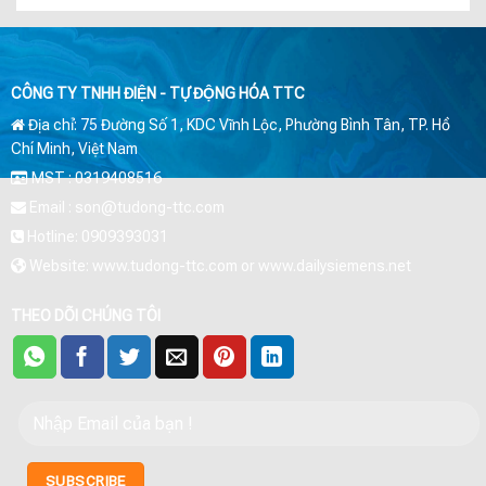
CÔNG TY TNHH ĐIỆN - TỰ ĐỘNG HÓA TTC
Địa chỉ: 75 Đường Số 1, KDC Vĩnh Lộc, Phường Bình Tân, TP. Hồ
Chí Minh, Việt Nam
MST : 0319408516
Email : son@tudong-ttc.com
Hotline: 0909393031
Website: www.tudong-ttc.com or www.dailysiemens.net
THEO DÕI CHÚNG TÔI