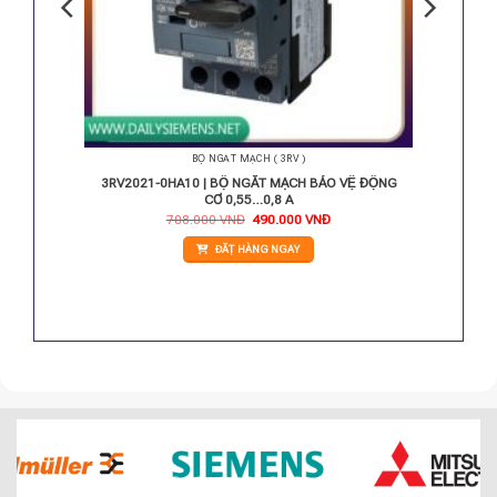
BỘ NGẮT MẠCH ( 3RV )
r 0.18…
3RV2021-0HA10 | BỘ NGẮT MẠCH BẢO VỆ ĐỘNG
CƠ 0,55…0,8 A
Giá
Giá
708.000
VNĐ
490.000
VNĐ
gốc
hiện
là:
tại
ĐẶT HÀNG NGAY
708.000 VNĐ.
là:
490.000 VNĐ.