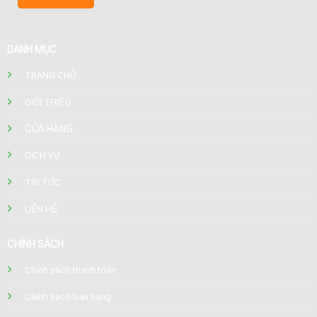
DANH MỤC
TRANG CHỦ
GIỚI THIỆU
CỬA HÀNG
DỊCH VỤ
TIN TỨC
LIÊN HỆ
CHÍNH SÁCH
Chính sách thanh toán
Chính sách bán hàng