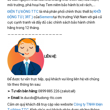
môi trường, phá hoại hay Tem niêm bảo hành bị xé rách,…
ĐIỆN TỰ ĐỘNG TTC
là nhà phân phối chính thức thiết bị
KHỞI
ĐỘNG TỪ ( 3RT )
của
Siemens
tại thị trường Việt Nam với giá cả
cực cạnh tranh và đầy đủ các chính sách bảo hành chính
hãng trong 12 tháng.
————————————————
LIÊN HỆ:
Để được tư vấn trực tiếp, quý khách vui lòng liên hệ với chúng
tôi theo thông tin sau:
➢
Tư vấn bán hàng:
0899 885 226 (zalo/call)
➢
Email:
le.ducdo@tudong-ttc.com
Cảm ơn quý khách đã truy cập vào website
Công ty TNHH Điện
Tự Động TTC
. Kính chúc quý khách nhận được những thông