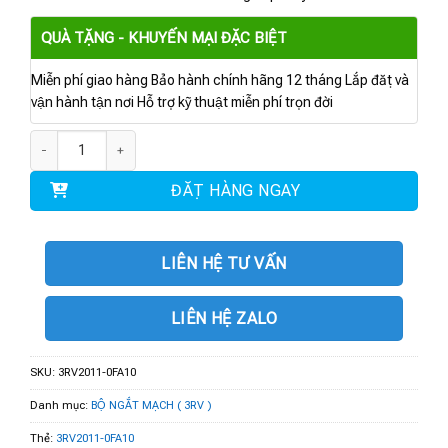
QUÀ TẶNG - KHUYẾN MẠI ĐẶC BIỆT
Miễn phí giao hàng Bảo hành chính hãng 12 tháng Lắp đặt và
vận hành tận nơi Hỗ trợ kỹ thuật miễn phí trọn đời
3RV2011-0FA10 | Cầu dao bảo vệ motor 0.35...0.5 A số lượng
ĐẶT HÀNG NGAY
LIÊN HỆ TƯ VẤN
LIÊN HỆ ZALO
SKU:
3RV2011-0FA10
Danh mục:
BỘ NGẮT MẠCH ( 3RV )
Thẻ:
3RV2011-0FA10