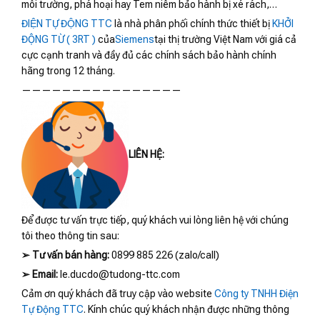
môi trường, phá hoại hay Tem niêm bảo hành bị xé rách,…
ĐIỆN TỰ ĐỘNG TTC
là nhà phân phối chính thức thiết bị
KHỞI
ĐỘNG TỪ ( 3RT )
của
Siemens
tại thị trường Việt Nam với giá cả
cực cạnh tranh và đầy đủ các chính sách bảo hành chính
hãng trong 12 tháng.
————————————————
LIÊN HỆ:
Để được tư vấn trực tiếp, quý khách vui lòng liên hệ với chúng
tôi theo thông tin sau:
➢
Tư vấn bán hàng:
0899 885 226 (zalo/call)
➢
Email:
le.ducdo@tudong-ttc.com
Cảm ơn quý khách đã truy cập vào website
Công ty TNHH Điện
Tự Động TTC
. Kính chúc quý khách nhận được những thông