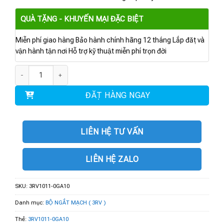
QUÀ TẶNG - KHUYẾN MẠI ĐẶC BIỆT
Miễn phí giao hàng Bảo hành chính hãng 12 tháng Lắp đặt và
vận hành tận nơi Hỗ trợ kỹ thuật miễn phí trọn đời
3RV1011-0GA10 | Cầu dao bảo vệ motor 0.45...0.63 A số lượng
ĐẶT HÀNG NGAY
LIÊN HỆ TƯ VẤN
LIÊN HỆ ZALO
SKU:
3RV1011-0GA10
Danh mục:
BỘ NGẮT MẠCH ( 3RV )
Thẻ:
3RV1011-0GA10