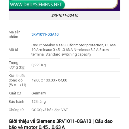
3RV1011-0GA10
Mã sản
3RV1011-0GA10
phẩm
Circuit breaker size S00 for motor protection, CLASS
Mô tả
10 A-release 0.45…0.63 A N-release 8.2 A Screw
terminal Standard switching capacity
Trọng
0,229 Kg
lượng (kg)
Kích thước
đóng gói
49,00 x 100,00 x 84,00
(W x L x H)
Xuất xứ
Germany
Bảo hành
12 tháng
Chứng từ
COCQ và hóa đơn VAT
Giới thiệu về Siemens 3RV1011-0GA10 | Cầu dao
bảo vệ motor 0.45…0.63 A