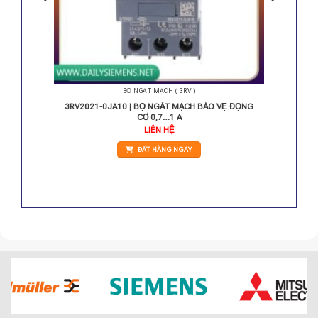
BỘ NGẮT MẠCH ( 3RV )
 1.4…2 A
3RV2021-0JA10 | BỘ NGẮT MẠCH BẢO VỆ ĐỘNG
CƠ 0,7…1 A
á
LIÊN HỆ
ện
ĐẶT HÀNG NGAY
0.000 VNĐ.