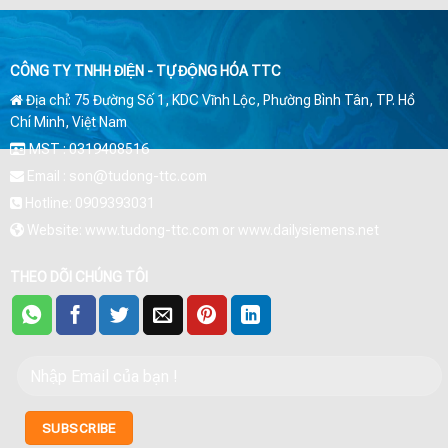
CÔNG TY TNHH ĐIỆN - TỰ ĐỘNG HÓA TTC
Địa chỉ: 75 Đường Số 1, KDC Vĩnh Lộc, Phường Bình Tân, TP. Hồ
Chí Minh, Việt Nam
MST : 0319408516
Email : son@tudong-ttc.com
Hotline: 0909393031
Website: www.tudong-ttc.com or www.dailysiemens.net
THEO DÕI CHÚNG TÔI