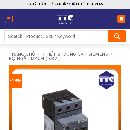
Bỏ
ĐẠI LÝ PHÂN PHỐI VÀ NHẬP KHẨU THIẾT BỊ SIEMENS
qua
nội
dung
Tìm
kiếm:
TRANG CHỦ
/
THIẾT BỊ ĐÓNG CẮT SIEMENS
/
BỘ NGẮT MẠCH ( 3RV )
-13%