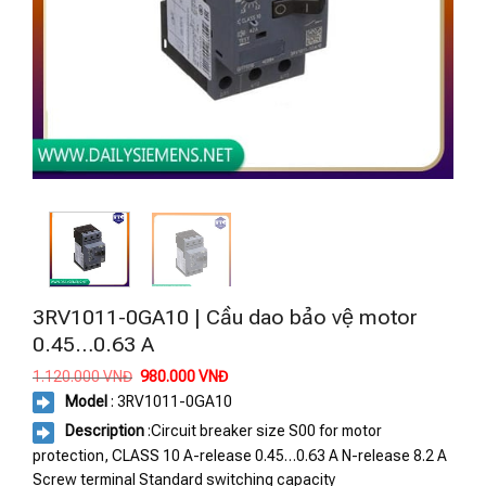
3RV1011-0GA10 | Cầu dao bảo vệ motor
0.45…0.63 A
Giá
Giá
1.120.000
VNĐ
980.000
VNĐ
gốc
hiện
Model
: 3RV1011-0GA10
là:
tại
1.120.000 VNĐ.
là:
Description
:Circuit breaker size S00 for motor
980.000 VNĐ.
protection, CLASS 10 A-release 0.45…0.63 A N-release 8.2 A
Screw terminal Standard switching capacity