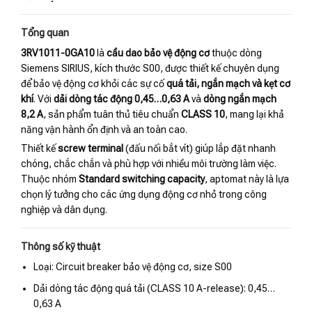
Tổng quan
3RV1011-0GA10
là
cầu dao bảo vệ động cơ
thuộc dòng
Siemens SIRIUS, kích thước S00, được thiết kế chuyên dụng
để bảo vệ động cơ khỏi các sự cố
quá tải, ngắn mạch và kẹt cơ
khí
. Với
dải dòng tác động 0,45…0,63 A
và
dòng ngắn mạch
8,2 A
, sản phẩm tuân thủ tiêu chuẩn
CLASS 10
, mang lại khả
năng vận hành ổn định và an toàn cao.
Thiết kế
screw terminal
(đấu nối bắt vít) giúp lắp đặt nhanh
chóng, chắc chắn và phù hợp với nhiều môi trường làm việc.
Thuộc nhóm
Standard switching capacity
, aptomat này là lựa
chọn lý tưởng cho các ứng dụng động cơ nhỏ trong công
nghiệp và dân dụng.
Thông số kỹ thuật
Loại: Circuit breaker bảo vệ động cơ, size S00
Dải dòng tác động quá tải (CLASS 10 A-release): 0,45…
0,63 A