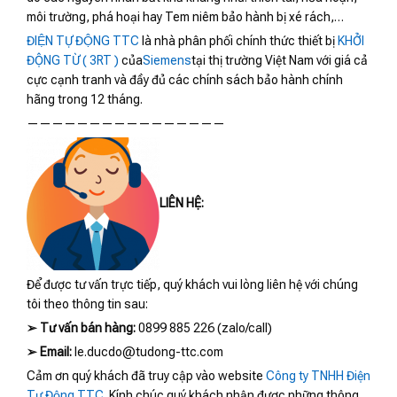
môi trường, phá hoại hay Tem niêm bảo hành bị xé rách,…
ĐIỆN TỰ ĐỘNG TTC
là nhà phân phối chính thức thiết bị
KHỞI
ĐỘNG TỪ ( 3RT )
của
Siemens
tại thị trường Việt Nam với giá cả
cực cạnh tranh và đầy đủ các chính sách bảo hành chính
hãng trong 12 tháng.
————————————————
LIÊN HỆ:
Để được tư vấn trực tiếp, quý khách vui lòng liên hệ với chúng
tôi theo thông tin sau:
➢
Tư vấn bán hàng:
0899 885 226 (zalo/call)
➢
Email:
le.ducdo@tudong-ttc.com
Cảm ơn quý khách đã truy cập vào website
Công ty TNHH Điện
Tự Động TTC
. Kính chúc quý khách nhận được những thông