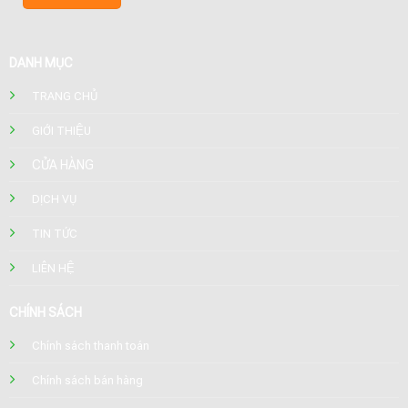
DANH MỤC
TRANG CHỦ
GIỚI THIỆU
CỬA HÀNG
DỊCH VỤ
TIN TỨC
LIÊN HỆ
CHÍNH SÁCH
Chính sách thanh toán
Chính sách bán hàng