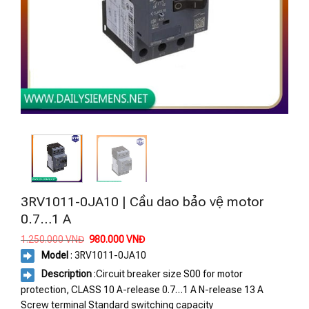
3RV1011-0JA10 | Cầu dao bảo vệ motor
0.7…1 A
Giá
Giá
1.250.000
VNĐ
980.000
VNĐ
gốc
hiện
Model
: 3RV1011-0JA10
là:
tại
1.250.000 VNĐ.
là:
Description
:Circuit breaker size S00 for motor
980.000 VNĐ.
protection, CLASS 10 A-release 0.7…1 A N-release 13 A
Screw terminal Standard switching capacity