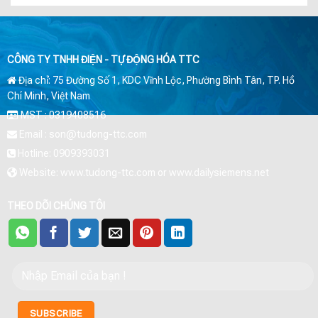
CÔNG TY TNHH ĐIỆN - TỰ ĐỘNG HÓA TTC
Địa chỉ: 75 Đường Số 1, KDC Vĩnh Lộc, Phường Bình Tân, TP. Hồ
Chí Minh, Việt Nam
MST : 0319408516
Email : son@tudong-ttc.com
Hotline: 0909393031
Website: www.tudong-ttc.com or www.dailysiemens.net
THEO DÕI CHÚNG TÔI