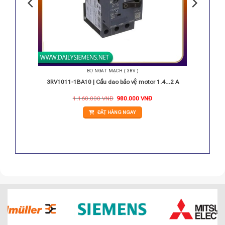
BỘ NGẮT MẠCH ( 3RV )
r 0.18…
3RV1011-1BA10 | Cầu dao bảo vệ motor 1.4…2 A
Giá
Giá
1.160.000
VNĐ
980.000
VNĐ
gốc
hiện
là:
tại
ĐẶT HÀNG NGAY
1.160.000 VNĐ.
là:
980.000 VNĐ.