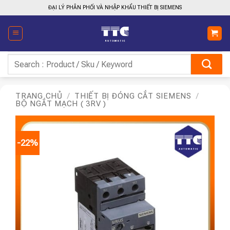
Bỏ
ĐẠI LÝ PHÂN PHỐI VÀ NHẬP KHẨU THIẾT BỊ SIEMENS
qua
nội
dung
Tìm
kiếm:
TRANG CHỦ
/
THIẾT BỊ ĐÓNG CẮT SIEMENS
/
BỘ NGẮT MẠCH ( 3RV )
-22%