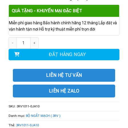
QUÀ TẶNG - KHUYẾN MẠI ĐẶC BIỆT
Miễn phí giao hàng Bảo hành chính hãng 12 tháng Lắp đặt và
vận hành tận nơi Hỗ trợ kỹ thuật miễn phí trọn đời
3RV1011-0JA10 | Cầu dao bảo vệ motor 0.7...1 A số lượng
ĐẶT HÀNG NGAY
LIÊN HỆ TƯ VẤN
LIÊN HỆ ZALO
SKU:
3RV1011-0JA10
Danh mục:
BỘ NGẮT MẠCH ( 3RV )
Thẻ:
3RV1011-0JA10