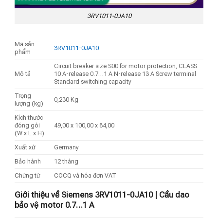
3RV1011-0JA10
Mã sản
3RV1011-0JA10
phẩm
Circuit breaker size S00 for motor protection, CLASS
Mô tả
10 A-release 0.7…1 A N-release 13 A Screw terminal
Standard switching capacity
Trọng
0,230 Kg
lượng (kg)
Kích thước
đóng gói
49,00 x 100,00 x 84,00
(W x L x H)
Xuất xứ
Germany
Bảo hành
12 tháng
Chứng từ
COCQ và hóa đơn VAT
Giới thiệu về Siemens 3RV1011-0JA10 | Cầu dao
bảo vệ motor 0.7…1 A