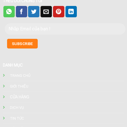
THEO DÕI CHÚNG TÔI
DANH MỤC
TRANG CHỦ
GIỚI THIỆU
CỬA HÀNG
DỊCH VỤ
TIN TỨC