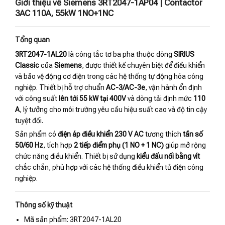
Giới thiệu về Siemens 3RT2047-1AP04 | Contactor
3AC 110A, 55kW 1NO+1NC
Tổng quan
3RT2047-1AL20
là công tắc tơ ba pha thuộc dòng
SIRIUS
Classic
của
Siemens
, được thiết kế chuyên biệt để điều khiển
và bảo vệ động cơ điện trong các hệ thống tự động hóa công
nghiệp. Thiết bị hỗ trợ chuẩn
AC-3/AC-3e
, vận hành ổn định
với công suất
lên tới 55 kW tại 400V
và dòng tải định mức
110
A
, lý tưởng cho môi trường yêu cầu hiệu suất cao và độ tin cậy
tuyệt đối.
Sản phẩm có
điện áp điều khiển 230 V AC
tương thích
tần số
50/60 Hz
, tích hợp
2 tiếp điểm phụ (1 NO + 1 NC)
giúp mở rộng
chức năng điều khiển. Thiết bị sử dụng
kiểu đấu nối bằng vít
chắc chắn, phù hợp với các hệ thống điều khiển tủ điện công
nghiệp.
Thông số kỹ thuật
Mã sản phẩm: 3RT2047-1AL20