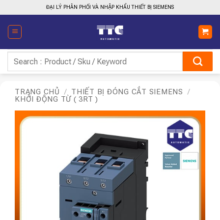
Bỏ
ĐẠI LÝ PHÂN PHỐI VÀ NHẬP KHẨU THIẾT BỊ SIEMENS
qua
nội
dung
Tìm
kiếm:
TRANG CHỦ
/
THIẾT BỊ ĐÓNG CẮT SIEMENS
/
KHỞI ĐỘNG TỪ ( 3RT )