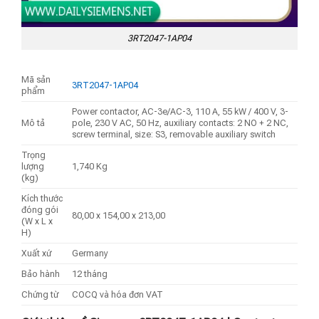
3RT2047-1AP04
Mã sản
3RT2047-1AP04
phẩm
Power contactor, AC-3e/AC-3, 110 A, 55 kW / 400 V, 3-
Mô tả
pole, 230 V AC, 50 Hz, auxiliary contacts: 2 NO + 2 NC,
screw terminal, size: S3, removable auxiliary switch
Trọng
lượng
1,740 Kg
(kg)
Kích thước
đóng gói
80,00 x 154,00 x 213,00
(W x L x
H)
Xuất xứ
Germany
Bảo hành
12 tháng
Chứng từ
COCQ và hóa đơn VAT