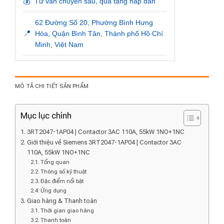
💰
Tư vấn chuyên sâu, quà tặng hấp dẫn
62 Đường Số 20, Phường Bình Hưng
📍
Hòa, Quận Bình Tân, Thành phố Hồ Chí
Minh, Việt Nam
MÔ TẢ CHI TIẾT SẢN PHẨM
Mục lục chính
3RT2047-1AP04 | Contactor 3AC 110A, 55kW 1NO+1NC
Giới thiệu về Siemens 3RT2047-1AP04 | Contactor 3AC
110A, 55kW 1NO+1NC
Tổng quan
Thông số kỹ thuật
Đặc điểm nổi bật
Ứng dụng
Giao hàng & Thanh toán
Thời gian giao hàng
Thanh toán