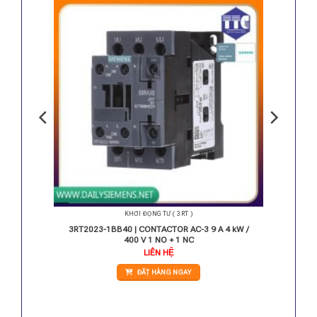
KHỞI ĐỘNG TỪ ( 3RT )
 / 400 V
3RT2023-1BB40 | CONTACTOR AC-3 9 A 4 kW /
400 V 1 NO + 1 NC
LIÊN HỆ
ĐẶT HÀNG NGAY