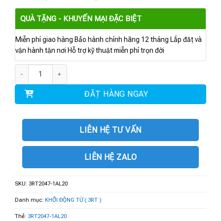
QUÀ TẶNG - KHUYẾN MẠI ĐẶC BIỆT
Miễn phí giao hàng Bảo hành chính hãng 12 tháng Lắp đặt và
vận hành tận nơi Hỗ trợ kỹ thuật miễn phí trọn đời
3RT2047-1AP04 | Contactor 3AC 110A, 55kW 1NO+1NC số lượng
ĐẶT HÀNG NGAY
LIÊN HỆ TƯ VẤN
LIÊN HỆ ZALO
SKU:
3RT2047-1AL20
Danh mục:
KHỞI ĐỘNG TỪ ( 3RT )
Thẻ:
3RT2047-1AL20