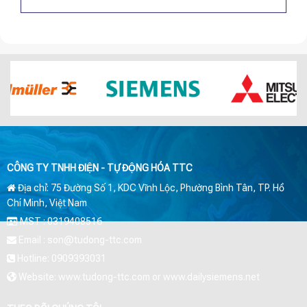
CÔNG TY TNHH ĐIỆN - TỰ ĐỘNG HÓA TTC
Địa chỉ: 75 Đường Số 1, KDC Vĩnh Lộc, Phường Bình Tân, TP. Hồ
Chí Minh, Việt Nam
MST : 0319408516
Email : son@tudong-ttc.com
Hotline: 0909393031
Website: www.tudong-ttc.com or www.dailysiemens.net