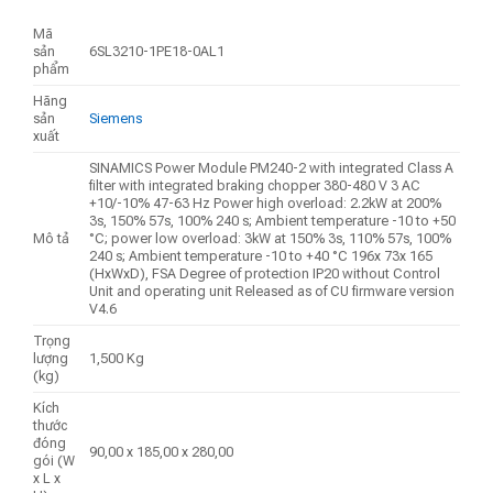
Mã
sản
6SL3210-1PE18-0AL1
phẩm
Hãng
sản
Siemens
xuất
SINAMICS Power Module PM240-2 with integrated Class A
filter with integrated braking chopper 380-480 V 3 AC
+10/-10% 47-63 Hz Power high overload: 2.2kW at 200%
3s, 150% 57s, 100% 240 s; Ambient temperature -10 to +50
Mô tả
°C; power low overload: 3kW at 150% 3s, 110% 57s, 100%
240 s; Ambient temperature -10 to +40 °C 196x 73x 165
(HxWxD), FSA Degree of protection IP20 without Control
Unit and operating unit Released as of CU firmware version
V4.6
Trọng
lượng
1,500 Kg
(kg)
Kích
thước
đóng
90,00 x 185,00 x 280,00
gói (W
x L x