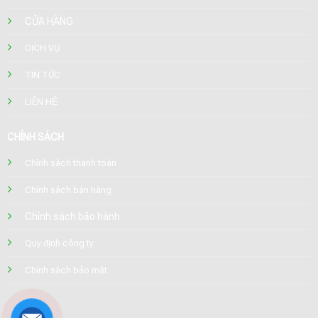
CỬA HÀNG
DỊCH VỤ
TIN TỨC
LIÊN HỆ
CHÍNH SÁCH
Chính sách thanh toán
Chính sách bán hàng
Chính sách bảo hành
Quy định công ty
Chính sách bảo mật