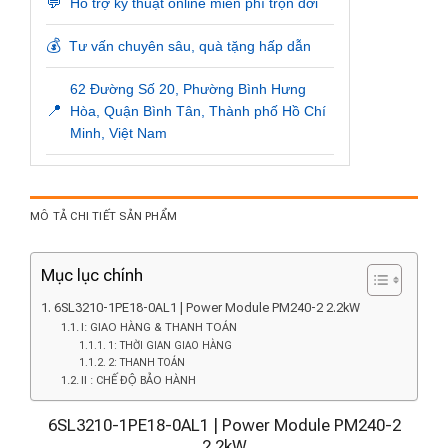
💬
Hỗ trợ kỹ thuật online miễn phí trọn đời
💰
Tư vấn chuyên sâu, quà tặng hấp dẫn
62 Đường Số 20, Phường Bình Hưng
📍
Hòa, Quận Bình Tân, Thành phố Hồ Chí
Minh, Việt Nam
MÔ TẢ CHI TIẾT SẢN PHẨM
Mục lục chính
6SL3210-1PE18-0AL1 | Power Module PM240-2 2.2kW
I: GIAO HÀNG & THANH TOÁN
1: THỜI GIAN GIAO HÀNG
2: THANH TOÁN
II : CHẾ ĐỘ BẢO HÀNH
6SL3210-1PE18-0AL1 | Power Module PM240-2
2.2kW