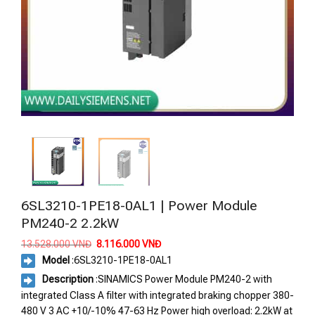
6SL3210-1PE18-0AL1 | Power Module
PM240-2 2.2kW
Giá
Giá
13.528.000
VNĐ
8.116.000
VNĐ
gốc
hiện
Model
:
6SL3210-1PE18-0AL1
là:
tại
13.528.000 VNĐ.
là:
Description
:SINAMICS Power Module PM240-2 with
8.116.000 VNĐ.
integrated Class A filter with integrated braking chopper 380-
480 V 3 AC +10/-10% 47-63 Hz Power high overload: 2.2kW at