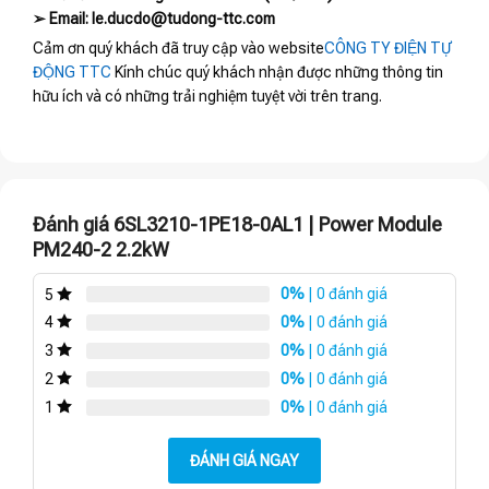
➢ Email: le.ducdo@tudong-ttc.com
Cảm ơn quý khách đã truy cập vào website
CÔNG TY ĐIỆN TỰ
ĐỘNG TTC
Kính chúc quý khách nhận được những thông tin
hữu ích và có những trải nghiệm tuyệt vời trên trang.
Đánh giá 6SL3210-1PE18-0AL1 | Power Module
PM240-2 2.2kW
0%
| 0 đánh giá
5
0%
| 0 đánh giá
4
0%
| 0 đánh giá
3
0%
| 0 đánh giá
2
0%
| 0 đánh giá
1
ĐÁNH GIÁ NGAY