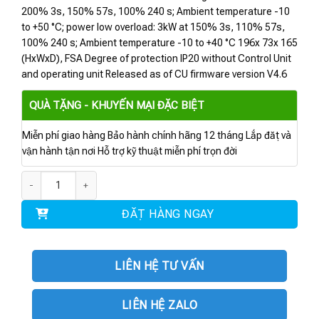
200% 3s, 150% 57s, 100% 240 s; Ambient temperature -10
to +50 °C; power low overload: 3kW at 150% 3s, 110% 57s,
100% 240 s; Ambient temperature -10 to +40 °C 196x 73x 165
(HxWxD), FSA Degree of protection IP20 without Control Unit
and operating unit Released as of CU firmware version V4.6
QUÀ TẶNG - KHUYẾN MẠI ĐẶC BIỆT
Miễn phí giao hàng Bảo hành chính hãng 12 tháng Lắp đặt và
vận hành tận nơi Hỗ trợ kỹ thuật miễn phí trọn đời
6SL3210-1PE18-0AL1 | Power Module PM240-2 2.2kW số lượng
ĐẶT HÀNG NGAY
LIÊN HỆ TƯ VẤN
LIÊN HỆ ZALO