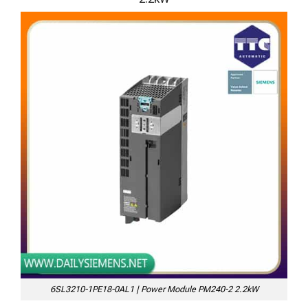
6SL3210-1PE18-0AL1 | Power Module PM240-2 2.2kW