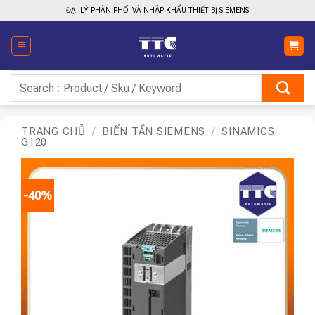
Bỏ
ĐẠI LÝ PHÂN PHỐI VÀ NHẬP KHẨU THIẾT BỊ SIEMENS
qua
nội
dung
Tìm
kiếm:
TRANG CHỦ
/
BIẾN TẦN SIEMENS
/
SINAMICS
G120
-40%