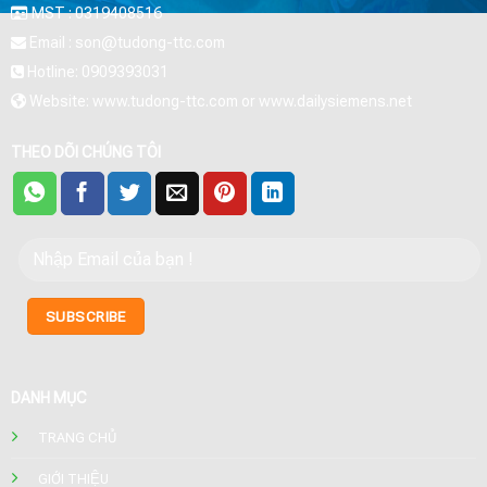
MST : 0319408516
Email : son@tudong-ttc.com
Hotline: 0909393031
Website: www.tudong-ttc.com or www.dailysiemens.net
THEO DÕI CHÚNG TÔI
DANH MỤC
TRANG CHỦ
GIỚI THIỆU