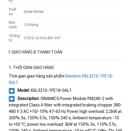
H)
Xuất
Great Britain
xứ
Bảo
12 tháng
hành
Chứng
COCQ và hóa đơn VAT
từ
I: GIAO HÀNG & THANH TOÁN
1: THỜI GIAN GIAO HÀNG
Thời gian giao hàng sản phẩm:
Siemens 6SL3210-1PE18-
0AL1
Model
:6SL3210-1PE18-0AL1
Description
:SINAMICS Power Module PM240-2 with
integrated Class A filter with integrated braking chopper 380-
480 V 3 AC +10/-10% 47-63 Hz Power high overload: 2.2kW at
200% 3s, 150% 57s, 100% 240 s; Ambient temperature -10
to +50 °C; power low overload: 3kW at 150% 3s, 110% 57s,
100% 240 s; Ambient temperature -10 to +40 °C 196x 73x 165