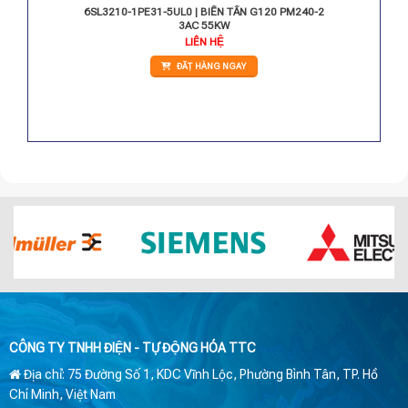
M240-2
6SL3210-1PE31-5UL0 | BIẾN TẦN G120 PM240-2
3AC 55KW
iá
LIÊN HỆ
iện
i
ĐẶT HÀNG NGAY
:
.164.000 VNĐ.
CÔNG TY TNHH ĐIỆN - TỰ ĐỘNG HÓA TTC
Địa chỉ: 75 Đường Số 1, KDC Vĩnh Lộc, Phường Bình Tân, TP. Hồ
Chí Minh, Việt Nam