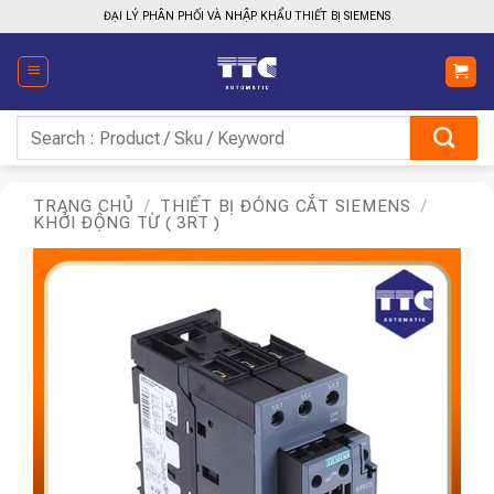
Bỏ
ĐẠI LÝ PHÂN PHỐI VÀ NHẬP KHẨU THIẾT BỊ SIEMENS
qua
nội
dung
Tìm
kiếm:
TRANG CHỦ
/
THIẾT BỊ ĐÓNG CẮT SIEMENS
/
KHỞI ĐỘNG TỪ ( 3RT )