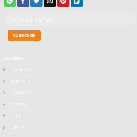
DANH MỤC
TRANG CHỦ
GIỚI THIỆU
CỬA HÀNG
DỊCH VỤ
TIN TỨC
LIÊN HỆ