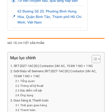
💰
Tư vấn chuyên sâu, quà tặng hấp dẫn
62 Đường Số 20, Phường Bình Hưng
📍
Hòa, Quận Bình Tân, Thành phố Hồ Chí
Minh, Việt Nam
MÔ TẢ CHI TIẾT SẢN PHẨM
Mục lục chính
3RT2027-1AC20 | Contactor 24V AC, 15 kW 1 NO + 1 NC
Giới thiệu về Siemens 3RT2027-1AC20 | Contactor 24V AC,
15 kW 1 NO + 1 NC
Tổng quan
Thông số kỹ thuật
Đặc điểm nổi bật
Ứng dụng
Giao hàng & Thanh toán
Thời gian giao hàng
Thanh toán