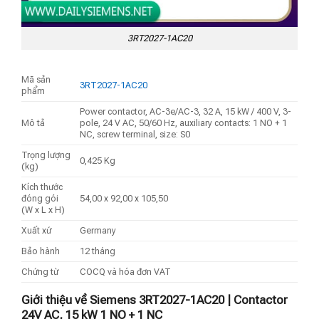
3RT2027-1AC20
Mã sản
3RT2027-1AC20
phẩm
Power contactor, AC-3e/AC-3, 32 A, 15 kW / 400 V, 3-
Mô tả
pole, 24 V AC, 50/60 Hz, auxiliary contacts: 1 NO + 1
NC, screw terminal, size: S0
Trọng lượng
0,425 Kg
(kg)
Kích thước
đóng gói
54,00 x 92,00 x 105,50
(W x L x H)
Xuất xứ
Germany
Bảo hành
12 tháng
Chứng từ
COCQ và hóa đơn VAT
Giới thiệu về Siemens 3RT2027-1AC20 | Contactor
24V AC, 15 kW 1 NO + 1 NC