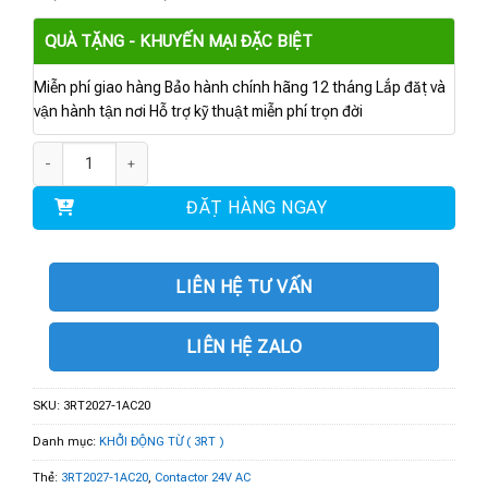
QUÀ TẶNG - KHUYẾN MẠI ĐẶC BIỆT
Miễn phí giao hàng Bảo hành chính hãng 12 tháng Lắp đặt và
vận hành tận nơi Hỗ trợ kỹ thuật miễn phí trọn đời
3RT2027-1AC20 | Contactor 24V AC, 15 kW 1 NO + 1 NC số lượng
ĐẶT HÀNG NGAY
LIÊN HỆ TƯ VẤN
LIÊN HỆ ZALO
SKU:
3RT2027-1AC20
Danh mục:
KHỞI ĐỘNG TỪ ( 3RT )
Thẻ:
3RT2027-1AC20
,
Contactor 24V AC