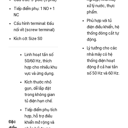
xử lý nước, thực
Tiếp điểm phụ: 1 NO + 1
phẩm.
NC
Phù hợp với tủ
Cấu hình terminal: Đấu
điện điều khiển, hệ
nối vít (screw terminal)
thống đóng cắt tự
Kích cỡ: Size S0
động.
Lý tưởng cho các
nhà máy có hệ
Linh hoạt tần số
thống điện hoạt
50/60 Hz, thích
động ở cả hai tần
hợp cho nhiều khu
số 50 Hz và 60 Hz.
vực và ứng dụng.
Kích thước nhỏ
gọn, dễ lắp đặt
trong không gian
tủ điện hạn chế.
Tiếp điểm phụ tích
hợp, hỗ trợ điều
Đặc
khiển mở rộng và