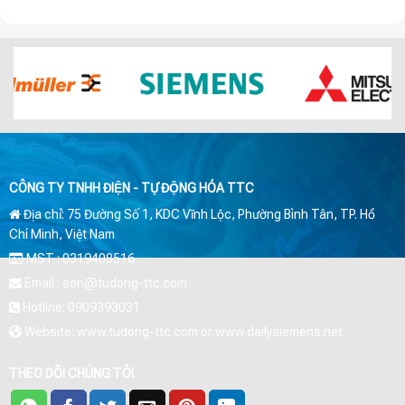
CÔNG TY TNHH ĐIỆN - TỰ ĐỘNG HÓA TTC
Địa chỉ: 75 Đường Số 1, KDC Vĩnh Lộc, Phường Bình Tân, TP. Hồ
Chí Minh, Việt Nam
MST : 0319408516
Email : son@tudong-ttc.com
Hotline: 0909393031
Website: www.tudong-ttc.com or www.dailysiemens.net
THEO DÕI CHÚNG TÔI