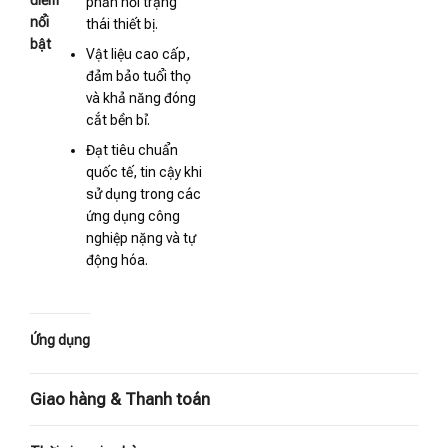
điểm
phản hồi trạng
nổi
thái thiết bị.
bật
Vật liệu cao cấp,
đảm bảo tuổi thọ
và khả năng đóng
cắt bền bỉ.
Đạt tiêu chuẩn
quốc tế, tin cậy khi
sử dụng trong các
ứng dụng công
nghiệp nặng và tự
động hóa.
Ứng dụng
Giao hàng & Thanh toán