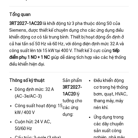
Tổng quan
3RT2027-1AC20
là khởi động từ 3 pha thuộc dòng S0 của
Siemens, được thiết kế chuyên dụng cho các ứng dụng điều
khiển động cơ có tải trung bình. Thiết bị hoạt động ổn định ở
cả hai tần số 50 Hz và 60 Hz, với dòng điện định mức 32 A và
công suất lên tới 15 kW tại 400 V. Thiết kế 3 cực cùng
tiếp
điểm phụ 1 NO + 1 NC
giúp dễ dàng tích hợp vào các hệ thống
điều khiển hiện đại.
Thông số kỹ thuật
Sản phẩm
Điều khiển động
3RT2027-
cơ trong hệ thống
Dòng định mức: 32 A
1AC20
lý
bơm, quạt, HVAC,
(AC-3e/AC-3)
tưởng cho
thang máy, máy
Công suất hoạt động: 15
các ứng
nén khí.
kW / 400 V
dụng:
Ứng dụng trong
Cuộn hút: 24 V AC,
các dây chuyền
50/60 Hz
sản xuất công
nghiệp, nhà máy
Cấu trúc: 3-pole (3 pha)