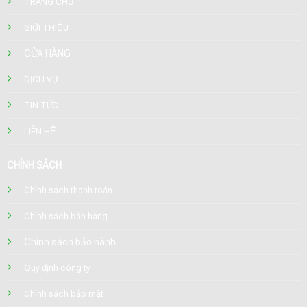
TRANG CHỦ
GIỚI THIỆU
CỬA HÀNG
DỊCH VỤ
TIN TỨC
LIÊN HỆ
CHÍNH SÁCH
Chính sách thanh toán
Chính sách bán hàng
Chính sách bảo hành
Quy định công ty
Chính sách bảo mật