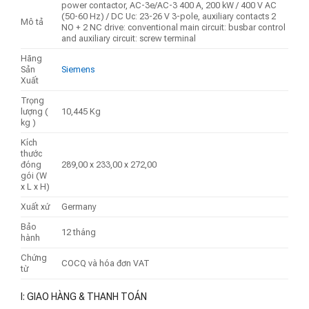
power contactor, AC-3e/AC-3 400 A, 200 kW / 400 V AC
(50-60 Hz) / DC Uc: 23-26 V 3-pole, auxiliary contacts 2
Mô tả
NO + 2 NC drive: conventional main circuit: busbar control
and auxiliary circuit: screw terminal
Hãng
Sản
Siemens
Xuất
Trọng
lượng (
10,445 Kg
kg )
Kích
thước
đóng
289,00 x 233,00 x 272,00
gói (W
x L x H)
Xuất xứ
Germany
Bảo
12 tháng
hành
Chứng
COCQ và hóa đơn VAT
từ
I: GIAO HÀNG & THANH TOÁN