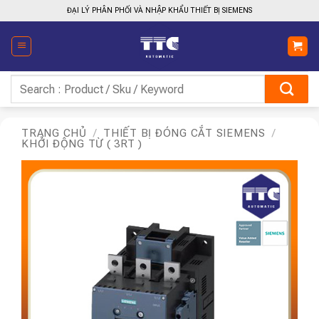
Bỏ
ĐẠI LÝ PHÂN PHỐI VÀ NHẬP KHẨU THIẾT BỊ SIEMENS
qua
nội
dung
Tìm
kiếm:
TRANG CHỦ
/
THIẾT BỊ ĐÓNG CẮT SIEMENS
/
KHỞI ĐỘNG TỪ ( 3RT )