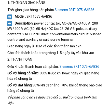
1: THỜI GIAN GIAO HÀNG
Thời gian giao hàng sản phẩm:
Siemens 3RT1075-6AB36
Model
: 3RT1075-6AB36
Description
:power contactor, AC-3e/AC-3 400 A, 200
kW / 400 V AC (50-60 Hz) / DC Uc: 23-26 V 3-pole, auxiliary
contacts 2 NO + 2 NC drive: conventional main circuit: busbar
control and auxiliary circuit: screw terminal
Giao hàng ngay ở HCM và các tỉnh thành lân cận
Các tỉnh thành khác trong vòng 1-5 ngày tùy vào khu vực
2: THANH TOÁN
Điều khoản thanh toán sản phẩm:
Siemens 3RT1075-6AB36
Đối với hàng có sẵn:
100% trước khi hoặc ngay khi giao hàng
hóa và chứng từ
Đối với đặt hàng:
30% khi đặt hàng, 70% khi có thông báo giao
hàng và chứng từ
Về phần công nợ sẽ được trao đổi cụ thể trong quá trình làm
việc.