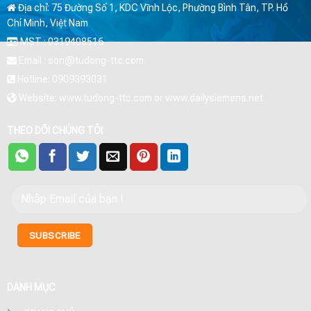
Địa chỉ: 75 Đường Số 1, KDC Vĩnh Lộc, Phường Bình Tân, TP. Hồ
Chí Minh, Việt Nam
MST : 0319408516
Email : son@tudong-ttc.com
Hotline: 0909393031
Website: www.tudong-ttc.com or www.dailysiemens.net
THEO DÕI CHÚNG TÔI
DANH MỤC