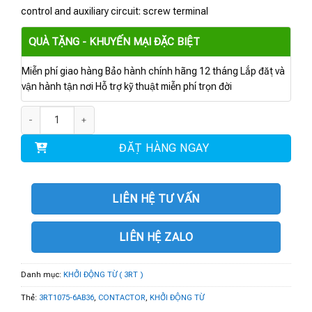
control and auxiliary circuit: screw terminal
QUÀ TẶNG - KHUYẾN MẠI ĐẶC BIỆT
Miễn phí giao hàng Bảo hành chính hãng 12 tháng Lắp đặt và
vận hành tận nơi Hỗ trợ kỹ thuật miễn phí trọn đời
3RT1075-6AB36 | contactor AC-3e/AC-3 400 A 200 kW / 400 V số lượng
ĐẶT HÀNG NGAY
LIÊN HỆ TƯ VẤN
LIÊN HỆ ZALO
Danh mục:
KHỞI ĐỘNG TỪ ( 3RT )
Thẻ:
3RT1075-6AB36
,
CONTACTOR
,
KHỞI ĐỘNG TỪ