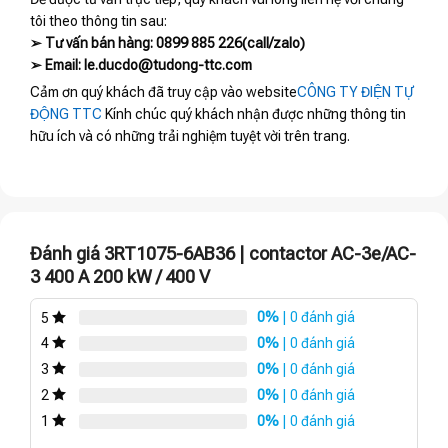
tôi theo thông tin sau:
➢ Tư vấn bán hàng: 0899 885 226(call/zalo)
➢ Email: le.ducdo@tudong-ttc.com
Cảm ơn quý khách đã truy cập vào website
CÔNG TY ĐIỆN TỰ
ĐỘNG TTC
Kính chúc quý khách nhận được những thông tin
hữu ích và có những trải nghiệm tuyệt vời trên trang.
Đánh giá 3RT1075-6AB36 | contactor AC-3e/AC-
3 400 A 200 kW / 400 V
0%
| 0 đánh giá
5
0%
| 0 đánh giá
4
0%
| 0 đánh giá
3
0%
| 0 đánh giá
2
0%
| 0 đánh giá
1