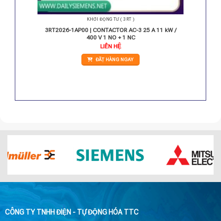
KHỞI ĐỘNG TỪ ( 3RT )
 / 400 V
3RT2026-1AP00 | CONTACTOR AC-3 25 A 11 kW /
400 V 1 NO + 1 NC
LIÊN HỆ
ĐẶT HÀNG NGAY
CÔNG TY TNHH ĐIỆN - TỰ ĐỘNG HÓA TTC