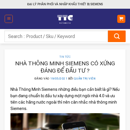
Bỏ
ĐẠI LÝ PHÂN PHỐI VÀ NHẬP KHẨU THIẾT BỊ SIEMENS
qua
nội
dung
Tìm
kiếm:
TIN TỨC
NHÀ THÔNG MINH SIEMENS CÓ XỨNG
ĐÁNG ĐỂ ĐẦU TƯ ?
ĐĂNG VÀO
19/05/2021
BỞI
QUẢN TRỊ VIÊN
Nhà Thông Minh Siemens những điều bạn cần biết là gì? Nếu
bạn đang chuẩn bị đầu tư xây dựng một ngôi nhà 4.0 và ưu
tiên các hãng nước ngoài thì nên cân nhắc nhà thông minh
Siemens.