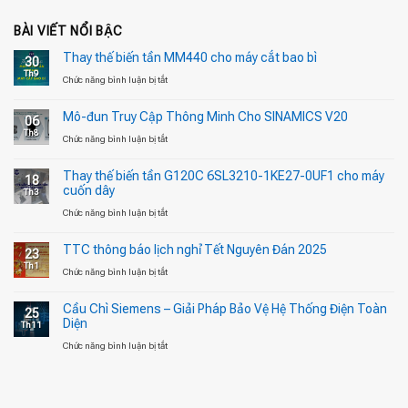
BÀI VIẾT NỔI BẬC
Thay thế biến tần MM440 cho máy cắt bao bì
30
Th9
ở
Chức năng bình luận bị tắt
Thay
Mô-đun Truy Cập Thông Minh Cho SINAMICS V20
06
thế
Th8
ở
Chức năng bình luận bị tắt
biến
Mô-
tần
Thay thế biến tần G120C 6SL3210-1KE27-0UF1 cho máy
18
đun
MM440
cuốn dây
Th3
Truy
cho
ở
Chức năng bình luận bị tắt
Cập
máy
Thay
Thông
cắt
TTC thông báo lịch nghỉ Tết Nguyên Đán 2025
23
thế
Minh
bao
Th1
ở
Chức năng bình luận bị tắt
biến
Cho
bì
TTC
tần
SINAMICS
Cầu Chì Siemens – Giải Pháp Bảo Vệ Hệ Thống Điện Toàn
25
thông
G120C
V20
Diện
Th11
báo
6SL3210-
ở
Chức năng bình luận bị tắt
lịch
1KE27-
Cầu
nghỉ
0UF1
Chì
Tết
cho
Siemens