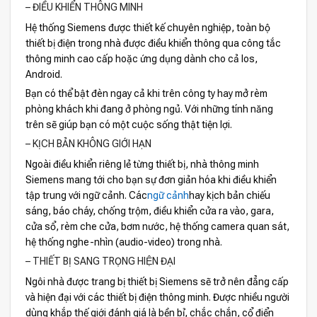
– ĐIỀU KHIỂN THÔNG MINH
Hệ thống Siemens được thiết kế chuyên nghiệp, toàn bộ
thiết bị điện trong nhà được điều khiển thông qua công tắc
thông minh cao cấp hoặc ứng dụng dành cho cả Ios,
Android.
Bạn có thể bật đèn ngay cả khi trên công ty hay mở rèm
phòng khách khi đang ở phòng ngủ. Với những tính năng
trên sẽ giúp bạn có một cuộc sống thật tiện lợi.
– KỊCH BẢN KHÔNG GIỚI HẠN
Ngoài điều khiển riêng lẻ từng thiết bị, nhà thông minh
Siemens mang tới cho bạn sự đơn giản hóa khi điều khiển
tập trung với ngữ cảnh. Các
ngữ cảnh
hay kịch bản chiếu
sáng, báo cháy, chống trộm, điều khiển cửa ra vào, gara,
cửa sổ, rèm che cửa, bơm nước, hệ thống camera quan sát,
hệ thống nghe-nhìn (audio-video) trong nhà.
– THIẾT BỊ SANG TRỌNG HIỆN ĐẠI
Ngôi nhà được trang bị thiết bị Siemens sẽ trở nên đẳng cấp
và hiện đại với các thiết bị điện thông minh. Được nhiều người
dùng khắp thế giới đánh giá là bền bỉ, chắc chắn, cổ điển