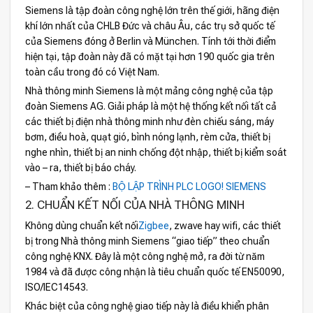
Siemens là tập đoàn công nghệ lớn trên thế giới, hãng điện
khí lớn nhất của CHLB Đức và châu Âu, các trụ sở quốc tế
của Siemens đóng ở Berlin và München. Tính tới thời điểm
hiện tại, tập đoàn này đã có mặt tại hơn 190 quốc gia trên
toàn cầu trong đó có Việt Nam.
Nhà thông minh Siemens là một mảng công nghệ của tập
đoàn Siemens AG. Giải pháp là một hệ thống kết nối tất cả
các thiết bị điện nhà thông minh như đèn chiếu sáng, máy
bơm, điều hoà, quạt gió, bình nóng lạnh, rèm cửa, thiết bị
nghe nhìn, thiết bị an ninh chống đột nhập, thiết bị kiểm soát
vào – ra, thiết bị báo cháy.
– Tham khảo thêm :
BỘ LẬP TRÌNH PLC LOGO! SIEMENS
2. CHUẨN KẾT NỐI CỦA NHÀ THÔNG MINH
Không dùng chuẩn kết nối
Zigbee
, zwave hay wifi, các thiết
bị trong Nhà thông minh Siemens “giao tiếp” theo chuẩn
công nghệ KNX. Đây là một công nghệ mở, ra đời từ năm
1984 và đã được công nhận là tiêu chuẩn quốc tế EN50090,
ISO/IEC14543.
Khác biệt của công nghệ giao tiếp này là điều khiển phân