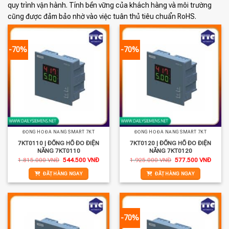
quy trình vận hành. Tính bền vững của khách hàng và môi trường
cũng được đảm bảo nhờ vào việc tuân thủ tiêu chuẩn RoHS.
-70%
-70%
ĐỒNG HỒ ĐA NĂNG SMART 7KT
ĐỒNG HỒ ĐA NĂNG SMART 7KT
7KT0110 | ĐỒNG HỒ ĐO ĐIỆN
7KT0120 | ĐỒNG HỒ ĐO ĐIỆN
NĂNG 7KT0110
NĂNG 7KT0120
Giá
Giá
Giá
Giá
1.815.000
VNĐ
544.500
VNĐ
1.925.000
VNĐ
577.500
VNĐ
gốc
hiện
gốc
hiện
là:
tại
là:
tại
ĐẶT HÀNG NGAY
ĐẶT HÀNG NGAY
1.815.000 VNĐ.
là:
1.925.000 VNĐ.
là:
544.500 VNĐ.
577.5
-70%