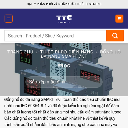
Bỏ
ĐẠI LÝ PHÂN PHỐI VÀ NHẬP KHẨU THIẾT BỊ SIEMENS
qua
nội
dung
Tìm
kiếm:
TRANG CHỦ
/
THIẾT BỊ ĐO ĐIỆN NĂNG
/
ĐỒNG HỒ
ĐA NĂNG SMART 7KT
LỌC
Đồng hồ đô đa năng SMART 7KT tuân thủ các tiêu chuẩn IEC mới
nhất như IEC 60364‑8‑1 và đã được kiểm tra nghiêm ngặt để đảm
bảo chất lượng tốt nhất đáp ứng mọi nhu cầu giám sát năng lượng.
Các đồng hồ đo tuân thủ tiêu chuẩn khắt khe về thiết kế và quy
trình sản xuất nhằm đảm bảo an ninh mạng cho các nhà máy và