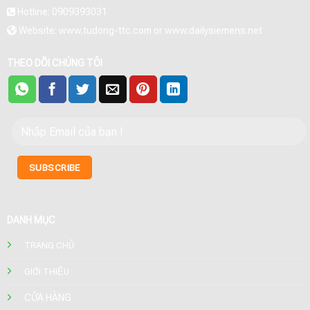
Hotline: 0909393031
Website: www.tudong-ttc.com or www.dailysiemens.net
THEO DÕI CHÚNG TÔI
DANH MỤC
TRANG CHỦ
GIỚI THIỆU
CỬA HÀNG