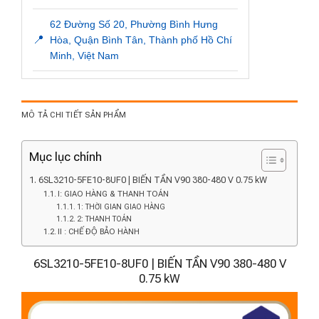
62 Đường Số 20, Phường Bình Hưng
📍
Hòa, Quận Bình Tân, Thành phố Hồ Chí
Minh, Việt Nam
MÔ TẢ CHI TIẾT SẢN PHẨM
Mục lục chính
6SL3210-5FE10-8UF0 | BIẾN TẦN V90 380-480 V 0.75 kW
I: GIAO HÀNG & THANH TOÁN
1: THỜI GIAN GIAO HÀNG
2: THANH TOÁN
II : CHẾ ĐỘ BẢO HÀNH
6SL3210-5FE10-8UF0 | BIẾN TẦN V90 380-480 V
0.75 kW