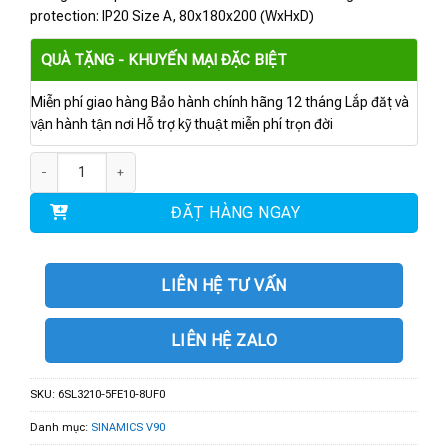
protection: IP20 Size A, 80x180x200 (WxHxD)
QUÀ TẶNG - KHUYẾN MẠI ĐẶC BIỆT
Miễn phí giao hàng Bảo hành chính hãng 12 tháng Lắp đặt và
vận hành tận nơi Hỗ trợ kỹ thuật miễn phí trọn đời
6SL3210-5FE10-8UF0 | BIẾN TẦN V90 380-480 V 0.75 kW số lượng
ĐẶT HÀNG NGAY
LIÊN HỆ TƯ VẤN
LIÊN HỆ ZALO
SKU:
6SL3210-5FE10-8UF0
Danh mục:
SINAMICS V90