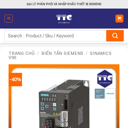
Bỏ
ĐẠI LÝ PHÂN PHỐI VÀ NHẬP KHẨU THIẾT BỊ SIEMENS
qua
nội
dung
Tìm
kiếm:
TRANG CHỦ
/
BIẾN TẦN SIEMENS
/
SINAMICS
V90
-40%