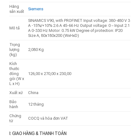
Hãng
Siemens
sản xuất
SINAMICS V90, with PROFINET Input voltage: 380-480 V 3
A -15%/+10% 2.6 A 45-66 Hz Output voltage: 0 – Input 2.1
Mô tả
A 0-330 Hz Motor: 0.75 kW Degree of protection: IP20
Size A, 80x180x200 (WxHxD)
Trọng
lượng
2,080 Kg
(kg)
Kích
thước
đóng
126,00 x 270,00 x 230,00
gói (W x
L x H)
Xuất xứ
China
Bảo
12 tháng
hành
Chứng
COCQ và hóa đơn VAT
từ
I: GIAO HÀNG & THANH TOÁN