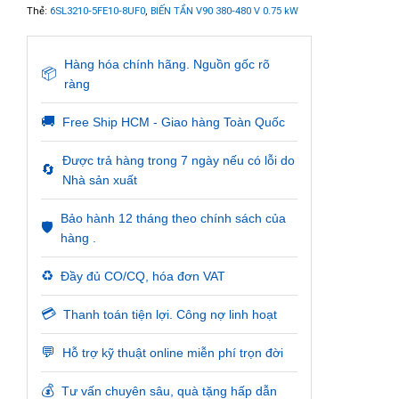
Thẻ:
6SL3210-5FE10-8UF0
,
BIẾN TẦN V90 380-480 V 0.75 kW
Hàng hóa chính hãng. Nguồn gốc rõ
📦
ràng
🚚
Free Ship HCM - Giao hàng Toàn Quốc
Được trả hàng trong 7 ngày nếu có lỗi do
🔄
Nhà sản xuất
Bảo hành 12 tháng theo chính sách của
🛡️
hàng .
♻️
Đầy đủ CO/CQ, hóa đơn VAT
💳
Thanh toán tiện lợi. Công nợ linh hoạt
💬
Hỗ trợ kỹ thuật online miễn phí trọn đời
💰
Tư vấn chuyên sâu, quà tặng hấp dẫn