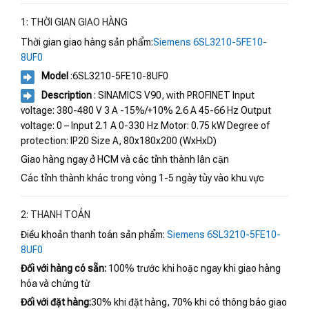
1: THỜI GIAN GIAO HÀNG
Thời gian giao hàng sản phẩm:
Siemens 6SL3210-5FE10-
8UF0
Model
:6SL3210-5FE10-8UF0
Description
: SINAMICS V90, with PROFINET Input
voltage: 380-480 V 3 A -15%/+10% 2.6 A 45-66 Hz Output
voltage: 0 – Input 2.1 A 0-330 Hz Motor: 0.75 kW Degree of
protection: IP20 Size A, 80x180x200 (WxHxD)
Giao hàng ngay ở HCM và các tỉnh thành lân cận
Các tỉnh thành khác trong vòng 1-5 ngày tùy vào khu vực
2: THANH TOÁN
Điều khoản thanh toán sản phẩm:
Siemens 6SL3210-5FE10-
8UF0
Đối với hàng có sẵn:
100% trước khi hoặc ngay khi giao hàng
hóa và chứng từ
Đối với đặt hàng:
30% khi đặt hàng, 70% khi có thông báo giao