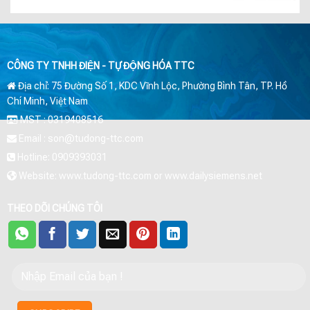
CÔNG TY TNHH ĐIỆN - TỰ ĐỘNG HÓA TTC
Địa chỉ: 75 Đường Số 1, KDC Vĩnh Lộc, Phường Bình Tân, TP. Hồ
Chí Minh, Việt Nam
MST : 0319408516
Email : son@tudong-ttc.com
Hotline: 0909393031
Website: www.tudong-ttc.com or www.dailysiemens.net
THEO DÕI CHÚNG TÔI