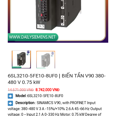
6SL3210-5FE10-8UF0 | BIẾN TẦN V90 380-
480 V 0.75 kW
Giá
Giá
14.571.000
VNĐ
8.742.000
VNĐ
gốc
hiện
Model
:6SL3210-5FE10-8UF0
là:
tại
14.571.000 VNĐ.
là:
Description
: SINAMICS V90, with PROFINET Input
8.742.000 VNĐ.
voltage: 380-480 V 3 A -15%/+10% 2.6 A 45-66 Hz Output
voltage: 0 – Input 2.1 A 0-330 Hz Motor: 0.75 kW Degree of