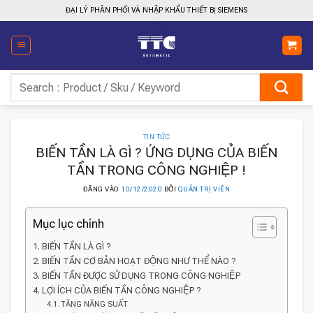
Bỏ
ĐẠI LÝ PHÂN PHỐI VÀ NHẬP KHẨU THIẾT BỊ SIEMENS
qua
nội
dung
Tìm
kiếm:
TIN TỨC
BIẾN TẦN LÀ GÌ ? ỨNG DỤNG CỦA BIẾN
TẦN TRONG CÔNG NGHIỆP !
ĐĂNG VÀO
10/12/2020
BỞI
QUẢN TRỊ VIÊN
Mục lục chính
BIẾN TẦN LÀ GÌ ?
BIẾN TẦN CƠ BẢN HOẠT ĐỘNG NHƯ THỂ NÀO ?
BIẾN TẦN ĐƯỢC SỬ DỤNG TRONG CÔNG NGHIỆP
LỢI ÍCH CỦA BIẾN TẦN CÔNG NGHIỆP ?
TĂNG NĂNG SUẤT