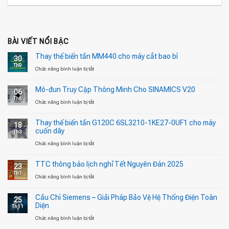
BÀI VIẾT NỔI BẬC
Thay thế biến tần MM440 cho máy cắt bao bì
30
Th9
ở
Chức năng bình luận bị tắt
Thay
Mô-đun Truy Cập Thông Minh Cho SINAMICS V20
06
thế
Th8
ở
Chức năng bình luận bị tắt
biến
Mô-
tần
Thay thế biến tần G120C 6SL3210-1KE27-0UF1 cho máy
18
đun
MM440
cuốn dây
Th3
Truy
cho
ở
Chức năng bình luận bị tắt
Cập
máy
Thay
Thông
cắt
TTC thông báo lịch nghỉ Tết Nguyên Đán 2025
23
thế
Minh
bao
Th1
ở
Chức năng bình luận bị tắt
biến
Cho
bì
TTC
tần
SINAMICS
Cầu Chì Siemens – Giải Pháp Bảo Vệ Hệ Thống Điện Toàn
25
thông
G120C
V20
Diện
Th11
báo
6SL3210-
ở
Chức năng bình luận bị tắt
lịch
1KE27-
Cầu