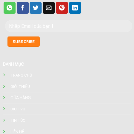
DANH MỤC
TRANG CHỦ
GIỚI THIỆU
CỬA HÀNG
DỊCH VỤ
TIN TỨC
LIÊN HỆ