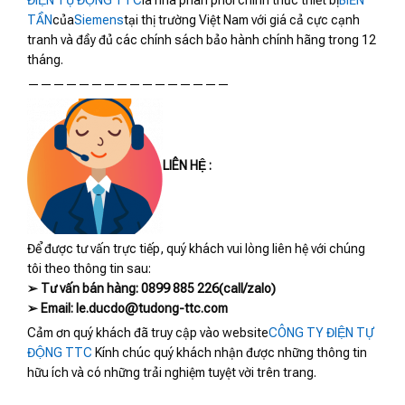
ĐIỆN TỰ ĐỘNG TTC
là nhà phân phối chính thức thiết bị
BIẾN
TẦN
của
Siemens
tại thị trường Việt Nam với giá cả cực cạnh
tranh và đầy đủ các chính sách bảo hành chính hãng trong 12
tháng.
————————————————
LIÊN HỆ :
Để được tư vấn trực tiếp, quý khách vui lòng liên hệ với chúng
tôi theo thông tin sau:
➢ Tư vấn bán hàng: 0899 885 226(call/zalo)
➢ Email: le.ducdo@tudong-ttc.com
Cảm ơn quý khách đã truy cập vào website
CÔNG TY ĐIỆN TỰ
ĐỘNG TTC
Kính chúc quý khách nhận được những thông tin
hữu ích và có những trải nghiệm tuyệt vời trên trang.