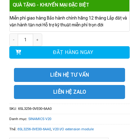
QUÀ TẶNG - KHUYẾN MẠI ĐẶC BIỆT
Miễn phí giao hàng Bảo hành chính hãng 12 tháng Lắp đặt và
vận hành tận nơi Hỗ trợ kỹ thuật miễn phí trọn đời
6SL3256-0VE00-6AA0 | V20 I/O extension module số lượng
ĐẶT HÀNG NGAY
LIÊN HỆ TƯ VẤN
LIÊN HỆ ZALO
SKU:
6SL3256-0VE00-6AA0
Danh mục:
SINAMICS V20
Thẻ:
6SL3256-0VE00-6AA0
,
V20 I/O extension module