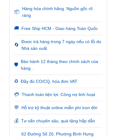
Hàng hóa chính hãng. Nguồn gốc rõ
📦
ràng
🚚
Free Ship HCM - Giao hàng Toàn Quốc
Được trả hàng trong 7 ngày nếu có lỗi do
🔄
Nhà sản xuất
Bảo hành 12 tháng theo chính sách của
🛡️
hàng .
♻️
Đầy đủ CO/CQ, hóa đơn VAT
💳
Thanh toán tiện lợi. Công nợ linh hoạt
💬
Hỗ trợ kỹ thuật online miễn phí trọn đời
💰
Tư vấn chuyên sâu, quà tặng hấp dẫn
62 Đường Số 20, Phường Bình Hưng