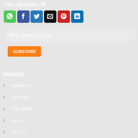
THEO DÕI CHÚNG TÔI
DANH MỤC
TRANG CHỦ
GIỚI THIỆU
CỬA HÀNG
DỊCH VỤ
TIN TỨC