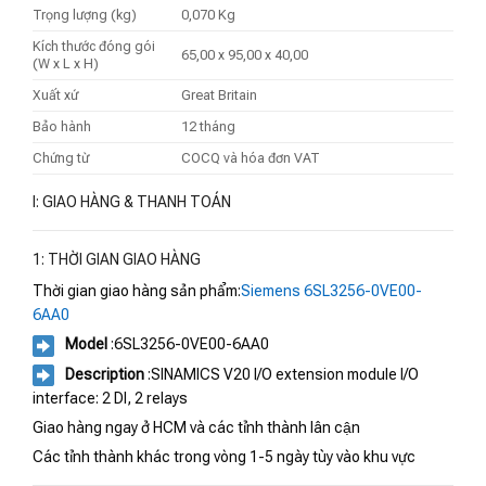
Trọng lượng (kg)
0,070 Kg
Kích thước đóng gói
65,00 x 95,00 x 40,00
(W x L x H)
Xuất xứ
Great Britain
Bảo hành
12 tháng
Chứng từ
COCQ và hóa đơn VAT
I: GIAO HÀNG & THANH TOÁN
1: THỜI GIAN GIAO HÀNG
Thời gian giao hàng sản phẩm:
Siemens 6SL3256-0VE00-
6AA0
Model
:6SL3256-0VE00-6AA0
Description
:SINAMICS V20 I/O extension module I/O
interface: 2 DI, 2 relays
Giao hàng ngay ở HCM và các tỉnh thành lân cận
Các tỉnh thành khác trong vòng 1-5 ngày tùy vào khu vực