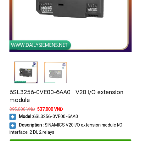
6SL3256-0VE00-6AA0 | V20 I/O extension
module
Giá
Giá
895.000
VNĐ
537.000
VNĐ
gốc
hiện
Model
:
6SL3256-0VE00-6AA0
là:
tại
895.000 VNĐ.
là:
Description
: SINAMICS V20 I/O extension module I/O
537.000 VNĐ.
interface: 2 DI, 2 relays