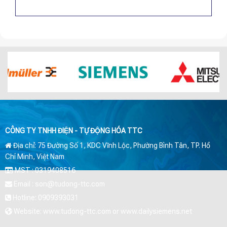
CÔNG TY TNHH ĐIỆN - TỰ ĐỘNG HÓA TTC
Địa chỉ: 75 Đường Số 1, KDC Vĩnh Lộc, Phường Bình Tân, TP. Hồ
Chí Minh, Việt Nam
MST : 0319408516
Email : son@tudong-ttc.com
Hotline: 0909393031
Website: www.tudong-ttc.com or www.dailysiemens.net