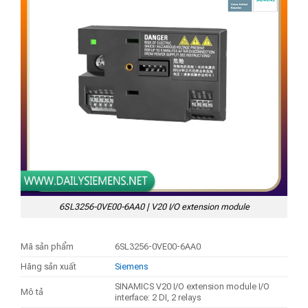
6SL3256-0VE00-6AA0 | V20 I/O extension module
Mã sản phẩm
6SL3256-0VE00-6AA0
Hãng sản xuất
Siemens
SINAMICS V20 I/O extension module I/O
Mô tả
interface: 2 DI, 2 relays