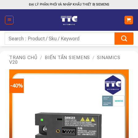
Bỏ
ĐẠI LÝ PHÂN PHỐI VÀ NHẬP KHẨU THIẾT BỊ SIEMENS
qua
nội
dung
Tìm
kiếm:
TRANG CHỦ
/
BIẾN TẦN SIEMENS
/
SINAMICS
V20
-40%