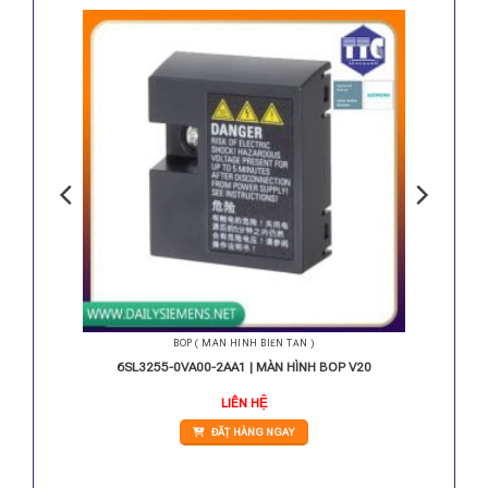
BOP ( MÀN HÌNH BIẾN TẦN )
 AC 1.1
6SL3255-0VA00-2AA1 | MÀN HÌNH BOP V20
iá
LIÊN HỆ
iện
i
ĐẶT HÀNG NGAY
:
.348.000 VNĐ.