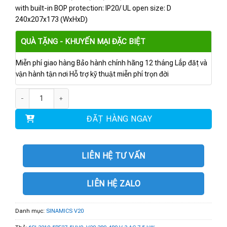
with built-in BOP protection: IP20/ UL open size: D
240x207x173 (WxHxD)
QUÀ TẶNG - KHUYẾN MẠI ĐẶC BIỆT
Miễn phí giao hàng Bảo hành chính hãng 12 tháng Lắp đặt và
vận hành tận nơi Hỗ trợ kỹ thuật miễn phí trọn đời
6SL3210-5BE27-5UV0 | V20 380-480 V 3 AC 7.5 kW số lượng
ĐẶT HÀNG NGAY
LIÊN HỆ TƯ VẤN
LIÊN HỆ ZALO
Danh mục:
SINAMICS V20