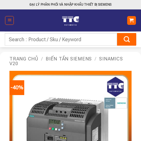
Bỏ
ĐẠI LÝ PHÂN PHỐI VÀ NHẬP KHẨU THIẾT BỊ SIEMENS
qua
nội
dung
Tìm
kiếm:
TRANG CHỦ
/
BIẾN TẦN SIEMENS
/
SINAMICS
V20
-40%