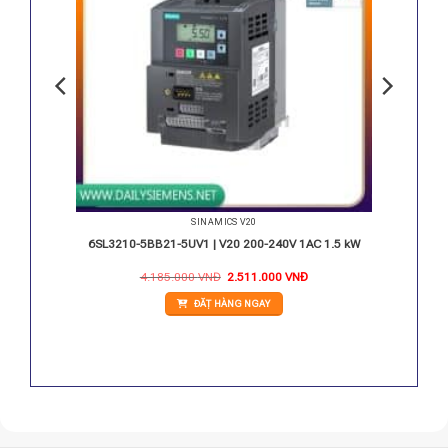
SINAMICS V20
V 2.2kW
6SL3210-5BB21-5UV1 | V20 200-240V 1AC 1.5 kW
iá
Giá
Giá
4.185.000
VNĐ
2.511.000
VNĐ
iện
gốc
hiện
i
là:
tại
ĐẶT HÀNG NGAY
:
4.185.000 VNĐ.
là:
.964.000 VNĐ.
2.511.000 VNĐ.