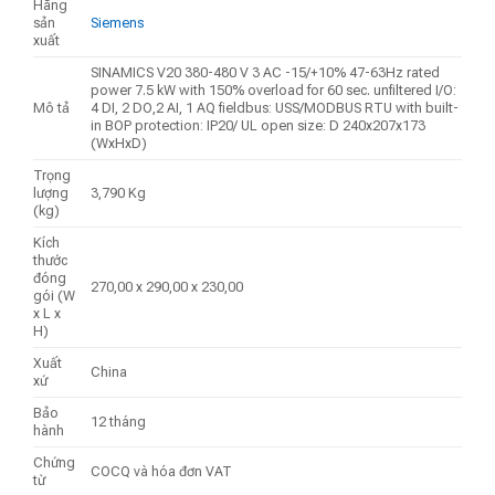
Hãng
sản
Siemens
xuất
SINAMICS V20 380-480 V 3 AC -15/+10% 47-63Hz rated
power 7.5 kW with 150% overload for 60 sec. unfiltered I/O:
Mô tả
4 DI, 2 DO,2 AI, 1 AQ fieldbus: USS/MODBUS RTU with built-
in BOP protection: IP20/ UL open size: D 240x207x173
(WxHxD)
Trọng
lượng
3,790 Kg
(kg)
Kích
thước
đóng
270,00 x 290,00 x 230,00
gói (W
x L x
H)
Xuất
China
xứ
Bảo
12 tháng
hành
Chứng
COCQ và hóa đơn VAT
từ