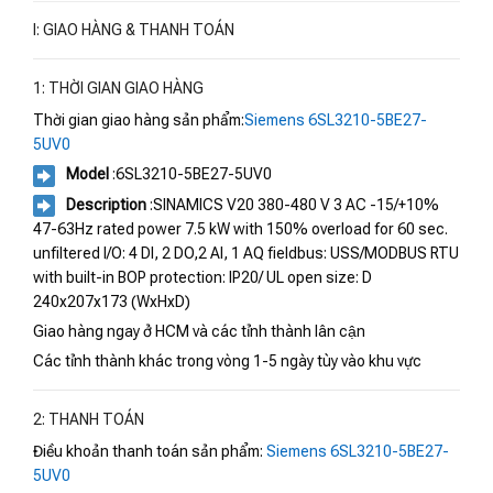
I: GIAO HÀNG & THANH TOÁN
1: THỜI GIAN GIAO HÀNG
Thời gian giao hàng sản phẩm:
Siemens 6SL3210-5BE27-
5UV0
Model
:6SL3210-5BE27-5UV0
Description
:SINAMICS V20 380-480 V 3 AC -15/+10%
47-63Hz rated power 7.5 kW with 150% overload for 60 sec.
unfiltered I/O: 4 DI, 2 DO,2 AI, 1 AQ fieldbus: USS/MODBUS RTU
with built-in BOP protection: IP20/ UL open size: D
240x207x173 (WxHxD)
Giao hàng ngay ở HCM và các tỉnh thành lân cận
Các tỉnh thành khác trong vòng 1-5 ngày tùy vào khu vực
2: THANH TOÁN
Điều khoản thanh toán sản phẩm:
Siemens 6SL3210-5BE27-
5UV0