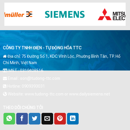
CÔNG TY TNHH ĐIỆN - TỰ ĐỘNG HÓA TTC
Địa chỉ: 75 Đường Số 1, KDC Vĩnh Lộc, Phường Bình Tân, TP. Hồ
Chí Minh, Việt Nam
MST : 0319408516
Email : son@tudong-ttc.com
Hotline: 0909393031
Website: www.tudong-ttc.com or www.dailysiemens.net
THEO DÕI CHÚNG TÔI