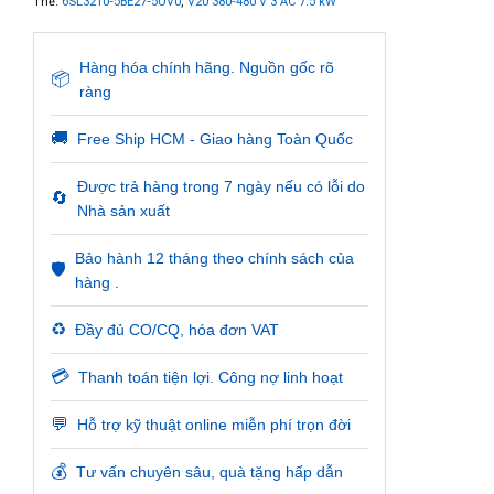
Thẻ:
6SL3210-5BE27-5UV0
,
V20 380-480 V 3 AC 7.5 kW
Hàng hóa chính hãng. Nguồn gốc rõ
📦
ràng
🚚
Free Ship HCM - Giao hàng Toàn Quốc
Được trả hàng trong 7 ngày nếu có lỗi do
🔄
Nhà sản xuất
Bảo hành 12 tháng theo chính sách của
🛡️
hàng .
♻️
Đầy đủ CO/CQ, hóa đơn VAT
💳
Thanh toán tiện lợi. Công nợ linh hoạt
💬
Hỗ trợ kỹ thuật online miễn phí trọn đời
💰
Tư vấn chuyên sâu, quà tặng hấp dẫn