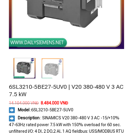
6SL3210-5BE27-5UV0 | V20 380-480 V 3 AC
7.5 kW
Giá
Giá
14.104.000
VNĐ
8.484.000
VNĐ
gốc
hiện
Model
:
6SL3210-5BE27-5UV0
là:
tại
14.104.000 VNĐ.
là:
Description
: SINAMICS V20 380-480 V 3 AC -15/+10%
8.484.000 VNĐ.
47-63Hz rated power 7.5 kW with 150% overload for 60 sec.
unfiltered I/O: 4 DI, 2 DO,2 AI, 1 AQ fieldbus: USS/MODBUS RTU