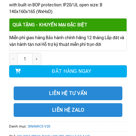
with built-in BOP protection: IP20/ UL open size: B
140x160x165 (WxHxD)
QUÀ TẶNG - KHUYẾN MẠI ĐẶC BIỆT
Miễn phí giao hàng Bảo hành chính hãng 12 tháng Lắp đặt và
vận hành tận nơi Hỗ trợ kỹ thuật miễn phí trọn đời
6SL3210-5BE24-0UV0 | V20 380-480 V 3 AC 4 kW số lượng
ĐẶT HÀNG NGAY
LIÊN HỆ TƯ VẤN
LIÊN HỆ ZALO
Danh mục:
SINAMICS V20