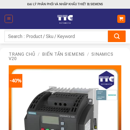
Bỏ
ĐẠI LÝ PHÂN PHỐI VÀ NHẬP KHẨU THIẾT BỊ SIEMENS
qua
nội
dung
Tìm
kiếm:
TRANG CHỦ
/
BIẾN TẦN SIEMENS
/
SINAMICS
V20
-40%