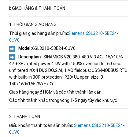
I: GIAO HÀNG & THANH TOÁN
1: THỜI GIAN GIAO HÀNG
Thời gian giao hàng sản phẩm:
Siemens 6SL3210-5BE24-
0UV0
Model
:6SL3210-5BE24-0UV0
Description
: SINAMICS V20 380-480 V 3 AC -15/+10%
47-63Hz rated power 4 kW with 150% overload for 60 sec.
unfiltered I/O: 4 DI, 2 DO,2 AI, 1 AQ fieldbus: USS/MODBUS RTU
with built-in BOP protection: IP20/ UL open size: B
140x160x165 (WxHxD)
Giao hàng ngay ở HCM và các tỉnh thành lân cận
Các tỉnh thành khác trong vòng 1-5 ngày tùy vào khu vực
2: THANH TOÁN
Điều khoản thanh toán sản phẩm:
Siemens 6SL3210-5BE24-
0UV0