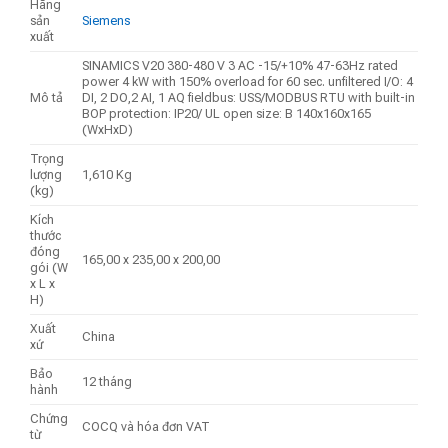
Hãng
sản
Siemens
xuất
SINAMICS V20 380-480 V 3 AC -15/+10% 47-63Hz rated
power 4 kW with 150% overload for 60 sec. unfiltered I/O: 4
Mô tả
DI, 2 DO,2 AI, 1 AQ fieldbus: USS/MODBUS RTU with built-in
BOP protection: IP20/ UL open size: B 140x160x165
(WxHxD)
Trọng
lượng
1,610 Kg
(kg)
Kích
thước
đóng
165,00 x 235,00 x 200,00
gói (W
x L x
H)
Xuất
China
xứ
Bảo
12 tháng
hành
Chứng
COCQ và hóa đơn VAT
từ