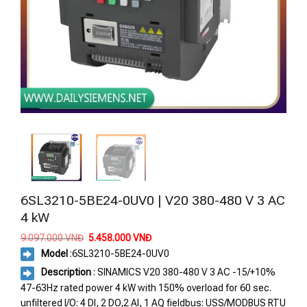
6SL3210-5BE24-0UV0 | V20 380-480 V 3 AC
4 kW
Giá
Giá
9.097.000
VNĐ
5.458.000
VNĐ
gốc
hiện
Model
:
6SL3210-5BE24-0UV0
là:
tại
9.097.000 VNĐ.
là:
Description
: SINAMICS V20 380-480 V 3 AC -15/+10%
5.458.000 VNĐ.
47-63Hz rated power 4 kW with 150% overload for 60 sec.
unfiltered I/O: 4 DI, 2 DO,2 AI, 1 AQ fieldbus: USS/MODBUS RTU