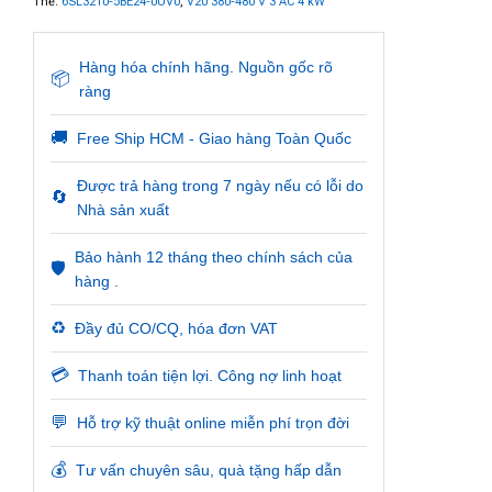
Thẻ:
6SL3210-5BE24-0UV0
,
V20 380-480 V 3 AC 4 kW
Hàng hóa chính hãng. Nguồn gốc rõ
📦
ràng
🚚
Free Ship HCM - Giao hàng Toàn Quốc
Được trả hàng trong 7 ngày nếu có lỗi do
🔄
Nhà sản xuất
Bảo hành 12 tháng theo chính sách của
🛡️
hàng .
♻️
Đầy đủ CO/CQ, hóa đơn VAT
💳
Thanh toán tiện lợi. Công nợ linh hoạt
💬
Hỗ trợ kỹ thuật online miễn phí trọn đời
💰
Tư vấn chuyên sâu, quà tặng hấp dẫn