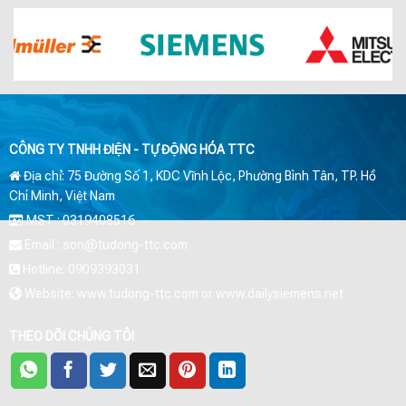
CÔNG TY TNHH ĐIỆN - TỰ ĐỘNG HÓA TTC
Địa chỉ: 75 Đường Số 1, KDC Vĩnh Lộc, Phường Bình Tân, TP. Hồ
Chí Minh, Việt Nam
MST : 0319408516
Email : son@tudong-ttc.com
Hotline: 0909393031
Website: www.tudong-ttc.com or www.dailysiemens.net
THEO DÕI CHÚNG TÔI