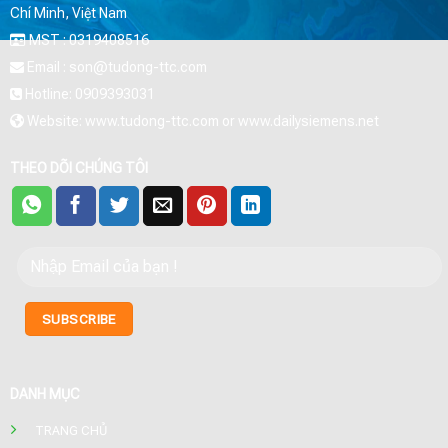
Chí Minh, Việt Nam
MST : 0319408516
Email : son@tudong-ttc.com
Hotline: 0909393031
Website: www.tudong-ttc.com or www.dailysiemens.net
THEO DÕI CHÚNG TÔI
DANH MỤC
TRANG CHỦ