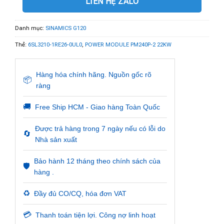
LIÊN HỆ ZALO
Danh mục:
SINAMICS G120
Thẻ:
6SL3210-1RE26-0UL0
,
POWER MODULE PM240P-2 22KW
Hàng hóa chính hãng. Nguồn gốc rõ
📦
ràng
🚚
Free Ship HCM - Giao hàng Toàn Quốc
Được trả hàng trong 7 ngày nếu có lỗi do
🔄
Nhà sản xuất
Bảo hành 12 tháng theo chính sách của
🛡️
hàng .
♻️
Đầy đủ CO/CQ, hóa đơn VAT
💳
Thanh toán tiện lợi. Công nợ linh hoạt