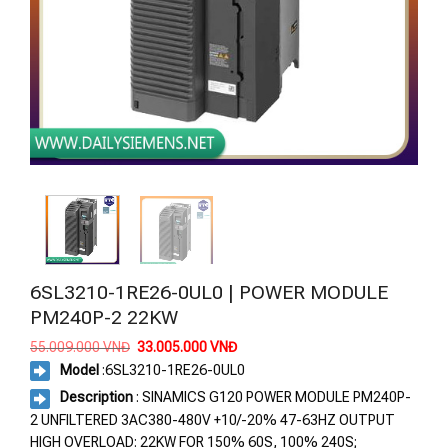
6SL3210-1RE26-0UL0 | POWER MODULE
PM240P-2 22KW
Giá
Giá
55.009.000
VNĐ
33.005.000
VNĐ
gốc
hiện
Model
:
6SL3210-1RE26-0UL0
là:
tại
55.009.000 VNĐ.
là:
Description
: SINAMICS G120 POWER MODULE PM240P-
33.005.000 VNĐ.
2 UNFILTERED 3AC380-480V +10/-20% 47-63HZ OUTPUT
HIGH OVERLOAD: 22KW FOR 150% 60S, 100% 240S;