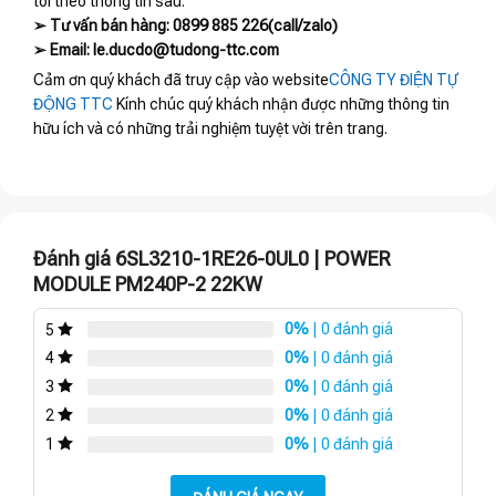
tôi theo thông tin sau:
➢ Tư vấn bán hàng: 0899 885 226(call/zalo)
➢ Email: le.ducdo@tudong-ttc.com
Cảm ơn quý khách đã truy cập vào website
CÔNG TY ĐIỆN TỰ
ĐỘNG TTC
Kính chúc quý khách nhận được những thông tin
hữu ích và có những trải nghiệm tuyệt vời trên trang.
Đánh giá 6SL3210-1RE26-0UL0 | POWER
MODULE PM240P-2 22KW
0%
| 0 đánh giá
5
0%
| 0 đánh giá
4
0%
| 0 đánh giá
3
0%
| 0 đánh giá
2
0%
| 0 đánh giá
1