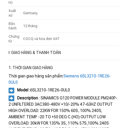
H)
Xuất
Germany
xứ
Bảo
12 tháng
hành
Chứng
COCQ và hóa đơn VAT
từ
I: GIAO HÀNG & THANH TOÁN
1: THỜI GIAN GIAO HÀNG
Thời gian giao hàng sản phẩm:
Siemens 6SL3210-1RE26-
0UL0
Model
:6SL3210-1RE26-0UL0
Description
: SINAMICS G120 POWER MODULE PM240P-
2 UNFILTERED 3AC380-480V +10/-20% 47-63HZ OUTPUT
HIGH OVERLOAD: 22KW FOR 150% 60S, 100% 240S;
AMBIENT TEMP -20 TO +50 DEG C (HO) OUTPUT LOW
OVERLOAD: 30kW FOR 135% 3S, 110% 57S,100% 240S