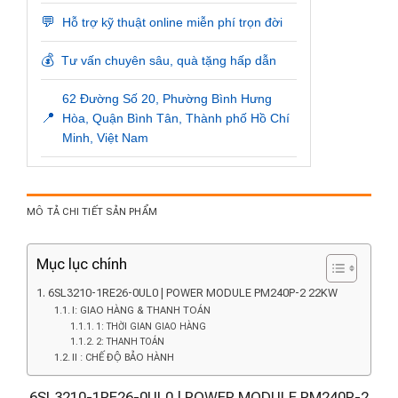
💬
Hỗ trợ kỹ thuật online miễn phí trọn đời
💰
Tư vấn chuyên sâu, quà tặng hấp dẫn
62 Đường Số 20, Phường Bình Hưng
📍
Hòa, Quận Bình Tân, Thành phố Hồ Chí
Minh, Việt Nam
MÔ TẢ CHI TIẾT SẢN PHẨM
Mục lục chính
6SL3210-1RE26-0UL0 | POWER MODULE PM240P-2 22KW
I: GIAO HÀNG & THANH TOÁN
1: THỜI GIAN GIAO HÀNG
2: THANH TOÁN
II : CHẾ ĐỘ BẢO HÀNH
6SL3210-1RE26-0UL0 | POWER MODULE PM240P-2