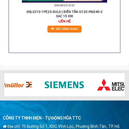
SINAMICS G120
PM240-2
6SL3210-1PE23-8UL0 | BIẾN TẦN G120 PM240-2
3AC 15 KW
LIÊN HỆ
ĐẶT HÀNG NGAY
CÔNG TY TNHH ĐIỆN - TỰ ĐỘNG HÓA TTC
Địa chỉ: 75 Đường Số 1, KDC Vĩnh Lộc, Phường Bình Tân, TP. Hồ