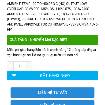
AMBIENT TEMP -20 TO +50 DEG C (HO) OUTPUT LOW
OVERLOAD: 30kW FOR 135% 3S, 110% 57S,100% 240S
AMBIENT TEMP -20 TO +40 DEG C (LO) 472 X 200 X 237
(HXWXD), FSD PROTECTION IP20 WITHOUT CONTROL UNIT
AND PANEL APPROVED FOR CU FIRMWARE- VERSION V4.7 SP6
HF1
QUÀ TẶNG - KHUYẾN MẠI ĐẶC BIỆT
Miễn phí giao hàng Bảo hành chính hãng 12 tháng Lắp đặt và
vận hành tận nơi Hỗ trợ kỹ thuật miễn phí trọn đời
6SL3210-1RE26-0UL0 | POWER MODULE PM240P-2 22KW số lượng
ĐẶT HÀNG NGAY
LIÊN HỆ TƯ VẤN