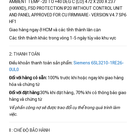
AMBIENT TEMP -20 TO +40 DEG C (LO) 472 X 200 X 237
(HXWXD), FSD PROTECTION IP20 WITHOUT CONTROL UNIT
AND PANEL APPROVED FOR CU FIRMWARE- VERSION V4.7 SP6
HF1
Giao hàng ngay ở HCM và các tỉnh thành lân cận
Các tỉnh thành khác trong vòng 1-5 ngày tùy vào khu vực
2: THANH TOÁN
Điều khoản thanh toán sản phẩm:
Siemens 6SL3210-1RE26-
0UL0
Đối với hàng có sẵn:
100% trước khi hoặc ngay khi giao hàng
hóa và chứng từ
Đối với đặt hàng:
30% khi đặt hàng, 70% khi có thông báo giao
hàng và chứng từ
Về phần công nợ sẽ được trao đổi cụ thể trong quá trình làm
việc.
II : CHẾ ĐỘ BẢO HÀNH