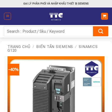
Bỏ
ĐẠI LÝ PHÂN PHỐI VÀ NHẬP KHẨU THIẾT BỊ SIEMENS
qua
nội
dung
Tìm
kiếm:
TRANG CHỦ
/
BIẾN TẦN SIEMENS
/
SINAMICS
G120
-40%