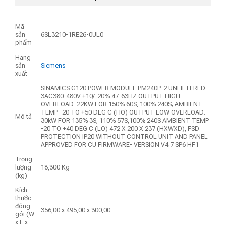
Mã
sản
6SL3210-1RE26-0UL0
phẩm
Hãng
sản
Siemens
xuất
SINAMICS G120 POWER MODULE PM240P-2 UNFILTERED
3AC380-480V +10/-20% 47-63HZ OUTPUT HIGH
OVERLOAD: 22KW FOR 150% 60S, 100% 240S; AMBIENT
TEMP -20 TO +50 DEG C (HO) OUTPUT LOW OVERLOAD:
Mô tả
30kW FOR 135% 3S, 110% 57S,100% 240S AMBIENT TEMP
-20 TO +40 DEG C (LO) 472 X 200 X 237 (HXWXD), FSD
PROTECTION IP20 WITHOUT CONTROL UNIT AND PANEL
APPROVED FOR CU FIRMWARE- VERSION V4.7 SP6 HF1
Trọng
lượng
18,300 Kg
(kg)
Kích
thước
đóng
356,00 x 495,00 x 300,00
gói (W
x L x