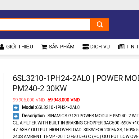
GIỚI THIỆU
SẢN PHẨM
DICH VỤ
TIN T
0
6SL3210-1PH24-2AL0 | POWER MO
PM240-2 30KW
Giá
Giá
99.906.000
VNĐ
59.943.000
VNĐ
gốc
hiện
Model
:
6SL3210-1PH24-2AL0
là:
tại
99.906.000 VNĐ.
là:
Description
: SINAMICS G120 POWER MODULE PM240-2 WITH
59.943.000 VNĐ.
CL. A FILTER WITH BUILT IN BRAKING CHOPPER 3AC500-690V +1
47-63HZ OUTPUT HIGH OVERLOAD: 30KW FOR 200% 3S,150% 
240S AMBIENT TEMP -20 TO +50 DEG C (HO) OUTPUT LOW OVE