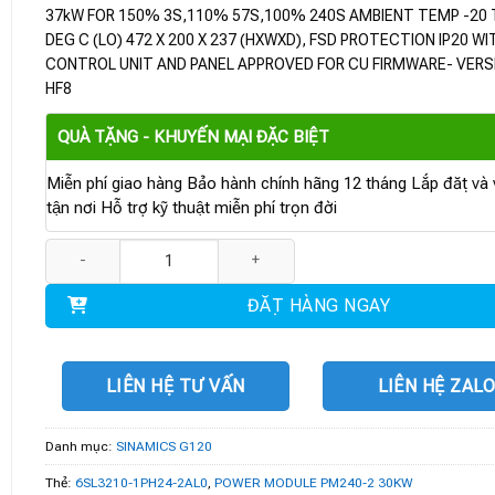
37kW FOR 150% 3S,110% 57S,100% 240S AMBIENT TEMP -20 
DEG C (LO) 472 X 200 X 237 (HXWXD), FSD PROTECTION IP20 W
CONTROL UNIT AND PANEL APPROVED FOR CU FIRMWARE- VERSI
HF8
QUÀ TẶNG - KHUYẾN MẠI ĐẶC BIỆT
Miễn phí giao hàng Bảo hành chính hãng 12 tháng Lắp đặt và v
tận nơi Hỗ trợ kỹ thuật miễn phí trọn đời
6SL3210-1PH24-2AL0 | POWER MODULE PM240-2 30KW số lượng
ĐẶT HÀNG NGAY
LIÊN HỆ TƯ VẤN
LIÊN HỆ ZAL
Danh mục:
SINAMICS G120
Thẻ:
6SL3210-1PH24-2AL0
,
POWER MODULE PM240-2 30KW