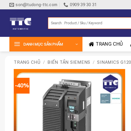
Bỏ
son@tudong-ttc.com
0909 39 30 31
qua
nội
Tìm
dung
kiếm:
TRANG CHỦ
DANH MỤC SẢN PHẨM
TRANG CHỦ
/
BIẾN TẦN SIEMENS
/
SINAMICS G12
-40%