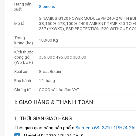
Hãng sản
Siemens
xuất
SINAMICS G120 POWER MODULE PM240-2 WITH BUIL
Mô tả
3S,150% 57S,100% 240S AMBIENT TEMP -20 TO +5
237 (HXWXD), FSD PROTECTION IP20 WITHOUT CON
Trọng
18,900 Kg
lượng (kg)
Kích thước
đóng gói
356,00 x 495,00 x 300,00
(W x L x H)
Xuất xứ
Great Britain
Bảo hành
12 tháng
Chứng từ
COCQ và hóa đơn VAT
I: GIAO HÀNG & THANH TOÁN
1: THỜI GIAN GIAO HÀNG
Thời gian giao hàng sản phẩm:
Siemens 6SL3210-1PH24-2A
Model
:6SL3210-1PH24-2AL0