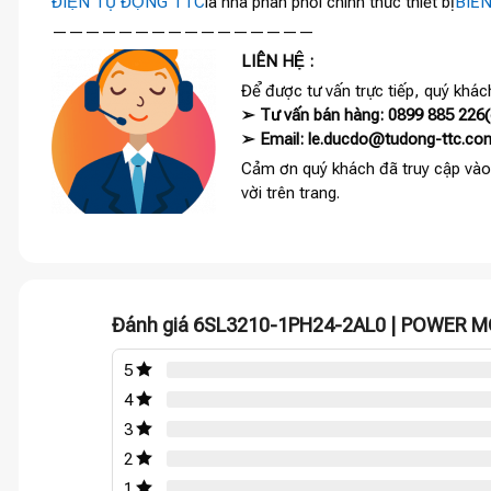
ĐIỆN TỰ ĐỘNG TTC
là nhà phân phối chính thức thiết bị
BIẾ
————————————————
LIÊN HỆ :
Để được tư vấn trực tiếp, quý khách
➢ Tư vấn bán hàng: 0899 885 226(c
➢ Email: le.ducdo@tudong-ttc.co
Cảm ơn quý khách đã truy cập vào
vời trên trang.
Đánh giá 6SL3210-1PH24-2AL0 | POWER 
5
4
3
2
1