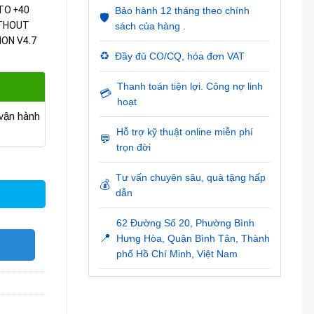
TO +40
Bảo hành 12 tháng theo chính
🛡️
ITHOUT
sách của hàng .
ON V4.7
♻️
Đầy đủ CO/CQ, hóa đơn VAT
Thanh toán tiện lợi. Công nợ linh
💳
hoạt
ận hành
Hỗ trợ kỹ thuật online miễn phí
💬
trọn đời
Tư vấn chuyên sâu, quà tặng hấp
💰
dẫn
62 Đường Số 20, Phường Bình
📍
Hưng Hòa, Quận Bình Tân, Thành
O
phố Hồ Chí Minh, Việt Nam