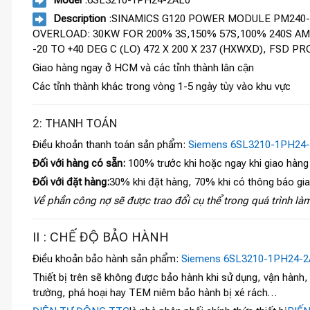
Description
:SINAMICS G120 POWER MODULE PM240-2 
OVERLOAD: 30KW FOR 200% 3S,150% 57S,100% 240S AM
-20 TO +40 DEG C (LO) 472 X 200 X 237 (HXWXD), FS
Giao hàng ngay ở HCM và các tỉnh thành lân cận
Các tỉnh thành khác trong vòng 1-5 ngày tùy vào khu vực
2: THANH TOÁN
Điều khoản thanh toán sản phẩm:
Siemens 6SL3210-1PH24
Đối với hàng có sẵn:
100% trước khi hoặc ngay khi giao hàng
Đối với đặt hàng:
30% khi đặt hàng, 70% khi có thông báo gi
Về phần công nợ sẽ được trao đổi cụ thể trong quá trình làm
II : CHẾ ĐỘ BẢO HÀNH
Điều khoản bảo hành sản phẩm:
Siemens 6SL3210-1PH24-2
Thiết bị trên sẽ không được bảo hành khi sử dụng, vận hành
trường, phá hoại hay TEM niêm bảo hành bị xé rách…