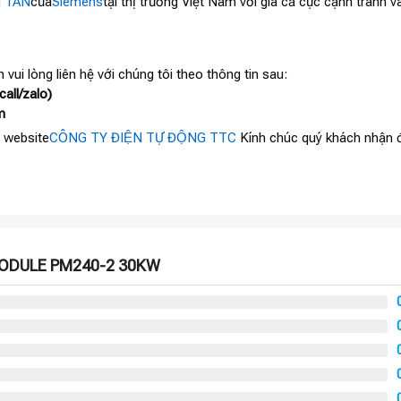
N TẦN
của
Siemens
tại thị trường Việt Nam với giá cả cực cạnh tranh 
 vui lòng liên hệ với chúng tôi theo thông tin sau:
all/zalo)
m
 website
CÔNG TY ĐIỆN TỰ ĐỘNG TTC
Kính chúc quý khách nhận đ
MODULE PM240-2 30KW