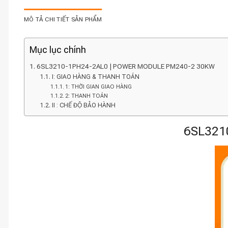
MÔ TẢ CHI TIẾT SẢN PHẨM
Mục lục chính
6SL3210-1PH24-2AL0 | POWER MODULE PM240-2 30KW
I: GIAO HÀNG & THANH TOÁN
1: THỜI GIAN GIAO HÀNG
2: THANH TOÁN
II : CHẾ ĐỘ BẢO HÀNH
6SL321