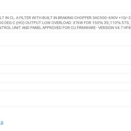
T IN CL. A FILTER WITH BUILT IN BRAKING CHOPPER 3AC500-690V +10
0 DEG C (HO) OUTPUT LOW OVERLOAD: 37kW FOR 150% 3S,110% 57S,10
TROL UNIT AND PANEL APPROVED FOR CU FIRMWARE- VERSION V4.7 HF8
L0