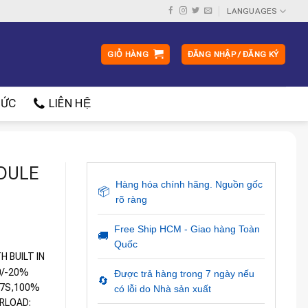
LANGUAGES
GIỎ HÀNG
ĐĂNG NHẬP / ĐĂNG KÝ
ỨC
LIÊN HỆ
DULE
Hàng hóa chính hãng. Nguồn gốc
📦
rõ ràng
Free Ship HCM - Giao hàng Toàn
🚚
Quốc
 BUILT IN
0/-20%
Được trả hàng trong 7 ngày nếu
🔄
57S,100%
có lỗi do Nhà sản xuất
RLOAD: