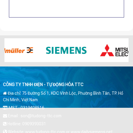
CÔNG TY TNHH ĐIỆN - TỰ ĐỘNG HÓA TTC
Địa chỉ: 75 Đường Số 1, KDC Vĩnh Lộc, Phường Bình Tân, TP. Hồ
Chí Minh, Việt Nam
MST : 0319408516
Email : son@tudong-ttc.com
Hotline: 0909393031
Website: www.tudong-ttc.com or www.dailysiemens.net