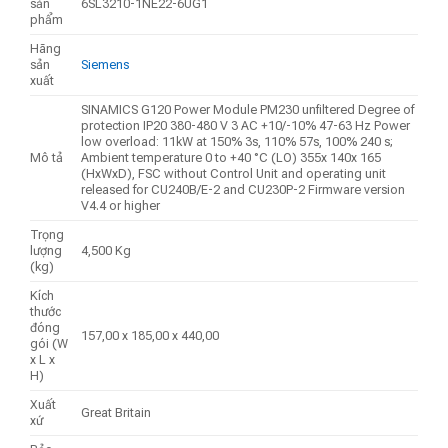
sản
6SL3210-1NE22-6UG1
phẩm
Hãng
sản
Siemens
xuất
SINAMICS G120 Power Module PM230 unfiltered Degree of
protection IP20 380-480 V 3 AC +10/-10% 47-63 Hz Power
low overload: 11kW at 150% 3s, 110% 57s, 100% 240 s;
Mô tả
Ambient temperature 0 to +40 °C (LO) 355x 140x 165
(HxWxD), FSC without Control Unit and operating unit
released for CU240B/E-2 and CU230P-2 Firmware version
V4.4 or higher
Trọng
lượng
4,500 Kg
(kg)
Kích
thước
đóng
157,00 x 185,00 x 440,00
gói (W
x L x
H)
Xuất
Great Britain
xứ