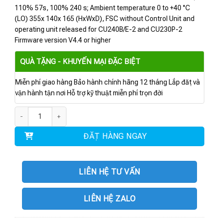
110% 57s, 100% 240 s; Ambient temperature 0 to +40 °C
(LO) 355x 140x 165 (HxWxD), FSC without Control Unit and
operating unit released for CU240B/E-2 and CU230P-2
Firmware version V4.4 or higher
QUÀ TẶNG - KHUYẾN MẠI ĐẶC BIỆT
Miễn phí giao hàng Bảo hành chính hãng 12 tháng Lắp đặt và
vận hành tận nơi Hỗ trợ kỹ thuật miễn phí trọn đời
6SL3210-1NE22-6UG1 | Power Module PM230 11kW số lượng
ĐẶT HÀNG NGAY
LIÊN HỆ TƯ VẤN
LIÊN HỆ ZALO