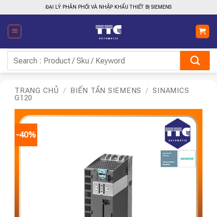
Bỏ
ĐẠI LÝ PHÂN PHỐI VÀ NHẬP KHẨU THIẾT BỊ SIEMENS
qua
nội
dung
Tìm
kiếm:
TRANG CHỦ
/
BIẾN TẦN SIEMENS
/
SINAMICS
G120
-40%