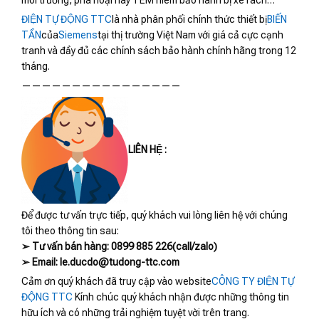
môi trường, phá hoại hay TEM niêm bảo hành bị xé rách…
ĐIỆN TỰ ĐỘNG TTC
là nhà phân phối chính thức thiết bị
BIẾN
TẦN
của
Siemens
tại thị trường Việt Nam với giá cả cực cạnh
tranh và đầy đủ các chính sách bảo hành chính hãng trong 12
tháng.
————————————————
LIÊN HỆ :
Để được tư vấn trực tiếp, quý khách vui lòng liên hệ với chúng
tôi theo thông tin sau:
➢ Tư vấn bán hàng: 0899 885 226(call/zalo)
➢ Email: le.ducdo@tudong-ttc.com
Cảm ơn quý khách đã truy cập vào website
CÔNG TY ĐIỆN TỰ
ĐỘNG TTC
Kính chúc quý khách nhận được những thông tin
hữu ích và có những trải nghiệm tuyệt vời trên trang.