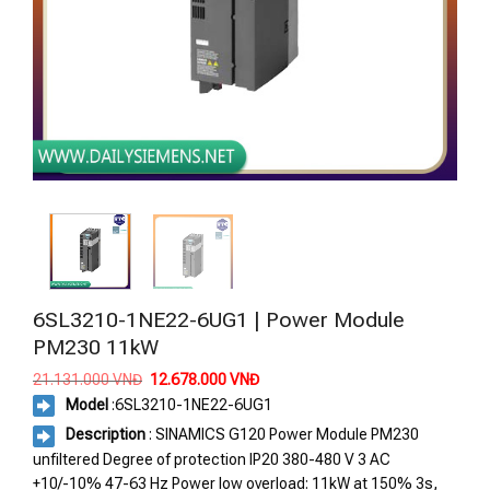
6SL3210-1NE22-6UG1 | Power Module
PM230 11kW
Giá
Giá
21.131.000
VNĐ
12.678.000
VNĐ
gốc
hiện
Model
:
6SL3210-1NE22-6UG1
là:
tại
21.131.000 VNĐ.
là:
Description
: SINAMICS G120 Power Module PM230
12.678.000 VNĐ.
unfiltered Degree of protection IP20 380-480 V 3 AC
+10/-10% 47-63 Hz Power low overload: 11kW at 150% 3s,