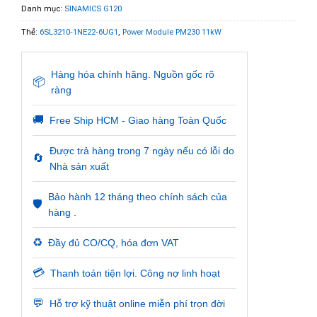
Danh mục:
SINAMICS G120
Thẻ:
6SL3210-1NE22-6UG1
,
Power Module PM230 11kW
Hàng hóa chính hãng. Nguồn gốc rõ
📦
ràng
🚚
Free Ship HCM - Giao hàng Toàn Quốc
Được trả hàng trong 7 ngày nếu có lỗi do
🔄
Nhà sản xuất
Bảo hành 12 tháng theo chính sách của
🛡️
hàng .
♻️
Đầy đủ CO/CQ, hóa đơn VAT
💳
Thanh toán tiện lợi. Công nợ linh hoạt
💬
Hỗ trợ kỹ thuật online miễn phí trọn đời