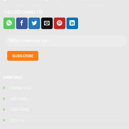
THEO DÕI CHÚNG TÔI
DANH MỤC
TRANG CHỦ
GIỚI THIỆU
CỬA HÀNG
DỊCH VỤ