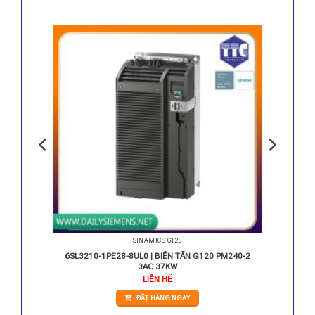
SINAMICS G120
M240-2
6SL3210-1PE28-8UL0 | BIẾN TẦN G120 PM240-2
3AC 37KW
iá
LIÊN HỆ
iện
i
ĐẶT HÀNG NGAY
:
.093.000 VNĐ.