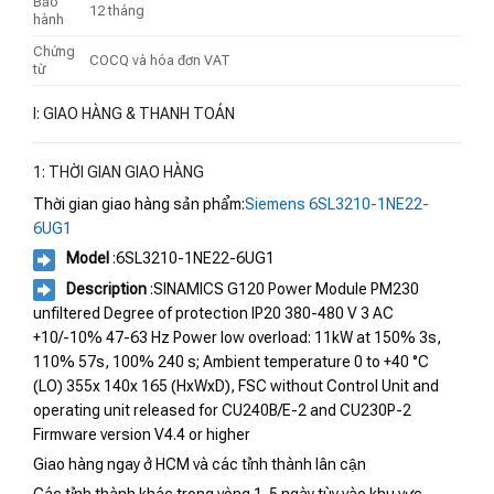
Bảo
12 tháng
hành
Chứng
COCQ và hóa đơn VAT
từ
I: GIAO HÀNG & THANH TOÁN
1: THỜI GIAN GIAO HÀNG
Thời gian giao hàng sản phẩm:
Siemens 6SL3210-1NE22-
6UG1
Model
:6SL3210-1NE22-6UG1
Description
:SINAMICS G120 Power Module PM230
unfiltered Degree of protection IP20 380-480 V 3 AC
+10/-10% 47-63 Hz Power low overload: 11kW at 150% 3s,
110% 57s, 100% 240 s; Ambient temperature 0 to +40 °C
(LO) 355x 140x 165 (HxWxD), FSC without Control Unit and
operating unit released for CU240B/E-2 and CU230P-2
Firmware version V4.4 or higher
Giao hàng ngay ở HCM và các tỉnh thành lân cận