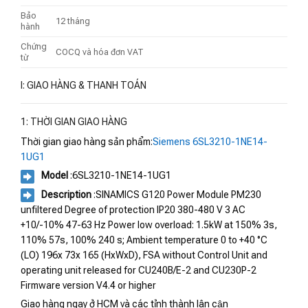
Bảo
12 tháng
hành
Chứng
COCQ và hóa đơn VAT
từ
I: GIAO HÀNG & THANH TOÁN
1: THỜI GIAN GIAO HÀNG
Thời gian giao hàng sản phẩm:
Siemens 6SL3210-1NE14-
1UG1
Model
:6SL3210-1NE14-1UG1
Description
:SINAMICS G120 Power Module PM230
unfiltered Degree of protection IP20 380-480 V 3 AC
+10/-10% 47-63 Hz Power low overload: 1.5kW at 150% 3s,
110% 57s, 100% 240 s; Ambient temperature 0 to +40 °C
(LO) 196x 73x 165 (HxWxD), FSA without Control Unit and
operating unit released for CU240B/E-2 and CU230P-2
Firmware version V4.4 or higher
Giao hàng ngay ở HCM và các tỉnh thành lân cận