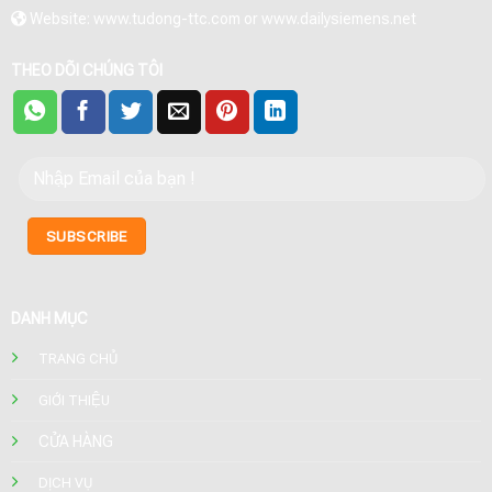
Website: www.tudong-ttc.com or www.dailysiemens.net
THEO DÕI CHÚNG TÔI
DANH MỤC
TRANG CHỦ
GIỚI THIỆU
CỬA HÀNG
DỊCH VỤ