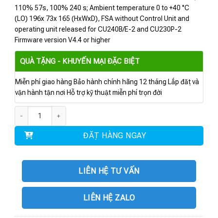
110% 57s, 100% 240 s; Ambient temperature 0 to +40 °C
(LO) 196x 73x 165 (HxWxD), FSA without Control Unit and
operating unit released for CU240B/E-2 and CU230P-2
Firmware version V4.4 or higher
QUÀ TẶNG - KHUYẾN MẠI ĐẶC BIỆT
Miễn phí giao hàng Bảo hành chính hãng 12 tháng Lắp đặt và
vận hành tận nơi Hỗ trợ kỹ thuật miễn phí trọn đời
6SL3210-1NE14-1UG1 | Power Module PM230 1.5kW số lượng
ĐẶT HÀNG NGAY
LIÊN HỆ TƯ VẤN
LIÊN HỆ ZALO