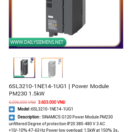
6SL3210-1NE14-1UG1 | Power Module
PM230 1.5kW
Giá
Giá
6.006.000
VNĐ
3.603.000
VNĐ
gốc
hiện
Model
:
6SL3210-1NE14-1UG1
là:
tại
6.006.000 VNĐ.
là:
Description
: SINAMICS G120 Power Module PM230
3.603.000 VNĐ.
unfiltered Degree of protection IP20 380-480 V 3 AC
+10/-10% 47-63 Hz Power low overload: 1.5kW at 150% 3s,