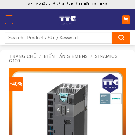
Bỏ
ĐẠI LÝ PHÂN PHỐI VÀ NHẬP KHẨU THIẾT BỊ SIEMENS
qua
nội
dung
Tìm
kiếm:
TRANG CHỦ
/
BIẾN TẦN SIEMENS
/
SINAMICS
G120
-40%