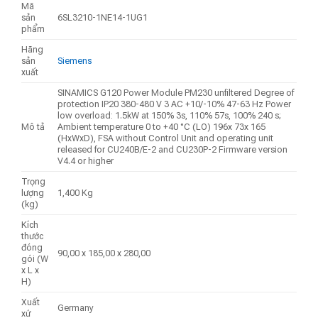
Mã
sản
6SL3210-1NE14-1UG1
phẩm
Hãng
sản
Siemens
xuất
SINAMICS G120 Power Module PM230 unfiltered Degree of
protection IP20 380-480 V 3 AC +10/-10% 47-63 Hz Power
low overload: 1.5kW at 150% 3s, 110% 57s, 100% 240 s;
Mô tả
Ambient temperature 0 to +40 °C (LO) 196x 73x 165
(HxWxD), FSA without Control Unit and operating unit
released for CU240B/E-2 and CU230P-2 Firmware version
V4.4 or higher
Trọng
lượng
1,400 Kg
(kg)
Kích
thước
đóng
90,00 x 185,00 x 280,00
gói (W
x L x
H)
Xuất
Germany
xứ