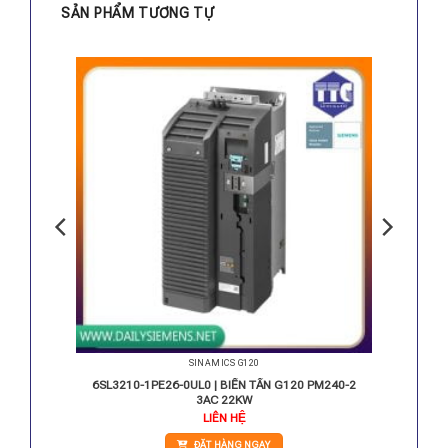
SẢN PHẨM TƯƠNG TỰ
SINAMICS G120
CS G120
6SL3210-1PE26-0UL0 | BIẾN TẦN G120 PM240-2
3AC 22KW
LIÊN HỆ
ĐẶT HÀNG NGAY