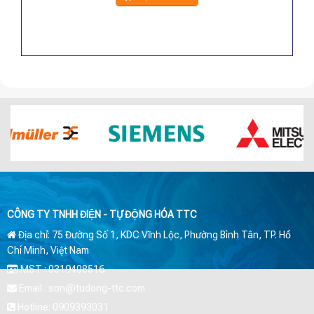
CÔNG TY TNHH ĐIỆN - TỰ ĐỘNG HÓA TTC
Địa chỉ: 75 Đường Số 1, KDC Vĩnh Lộc, Phường Bình Tân, TP. Hồ
Chí Minh, Việt Nam
MST : 0319408516
Email : son@tudong-ttc.com
Hotline: 0909393031