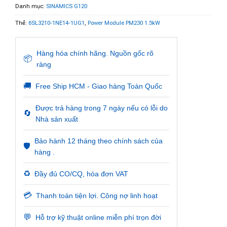
Danh mục:
SINAMICS G120
Thẻ:
6SL3210-1NE14-1UG1
,
Power Module PM230 1.5kW
Hàng hóa chính hãng. Nguồn gốc rõ
📦
ràng
🚚
Free Ship HCM - Giao hàng Toàn Quốc
Được trả hàng trong 7 ngày nếu có lỗi do
🔄
Nhà sản xuất
Bảo hành 12 tháng theo chính sách của
🛡️
hàng .
♻️
Đầy đủ CO/CQ, hóa đơn VAT
💳
Thanh toán tiện lợi. Công nợ linh hoạt
💬
Hỗ trợ kỹ thuật online miễn phí trọn đời