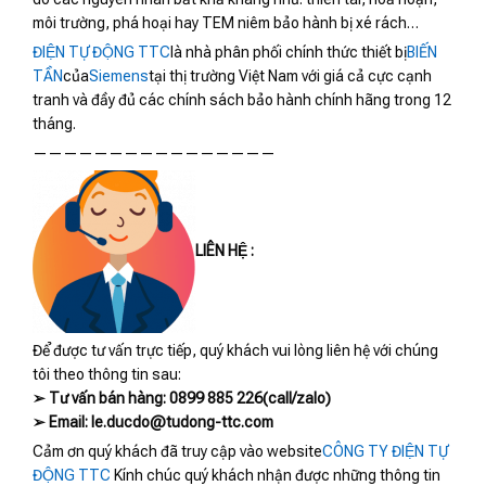
môi trường, phá hoại hay TEM niêm bảo hành bị xé rách…
ĐIỆN TỰ ĐỘNG TTC
là nhà phân phối chính thức thiết bị
BIẾN
TẦN
của
Siemens
tại thị trường Việt Nam với giá cả cực cạnh
tranh và đầy đủ các chính sách bảo hành chính hãng trong 12
tháng.
————————————————
LIÊN HỆ :
Để được tư vấn trực tiếp, quý khách vui lòng liên hệ với chúng
tôi theo thông tin sau:
➢ Tư vấn bán hàng: 0899 885 226(call/zalo)
➢ Email: le.ducdo@tudong-ttc.com
Cảm ơn quý khách đã truy cập vào website
CÔNG TY ĐIỆN TỰ
ĐỘNG TTC
Kính chúc quý khách nhận được những thông tin