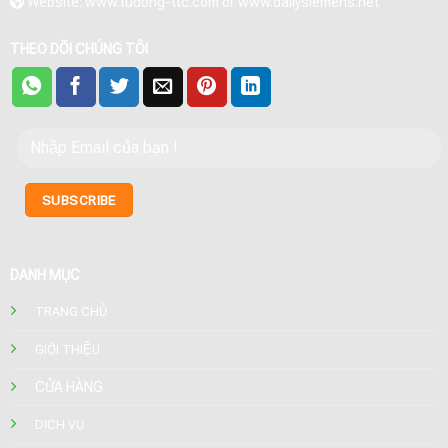
Website: www.tudong-ttc.com or www.dailysiemens.net
THEO DÕI CHÚNG TÔI
DANH MỤC
TRANG CHỦ
GIỚI THIỆU
CỬA HÀNG
DỊCH VỤ