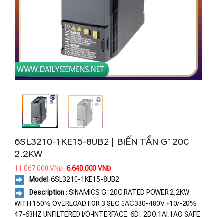
6SL3210-1KE15-8UB2 | BIẾN TẦN G120C
2.2KW
Giá
Giá
11.067.000
VNĐ
6.640.000
VNĐ
gốc
hiện
Model
:6SL3210-1KE15-8UB2
là:
tại
11.067.000 VNĐ.
là:
Description
: SINAMICS G120C RATED POWER 2,2KW
6.640.000 VNĐ.
WITH 150% OVERLOAD FOR 3 SEC 3AC380-480V +10/-20%
47-63HZ UNFILTERED I/O-INTERFACE: 6DI, 2DO,1AI,1AO SAFE