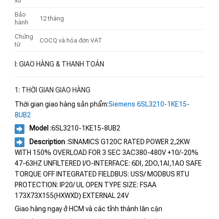
xứ
Bảo
12 tháng
hành
Chứng
COCQ và hóa đơn VAT
từ
I: GIAO HÀNG & THANH TOÁN
1: THỜI GIAN GIAO HÀNG
Thời gian giao hàng sản phẩm:
Siemens 6SL3210-1KE15-
8UB2
Model
:6SL3210-1KE15-8UB2
Description
:SINAMICS G120C RATED POWER 2,2KW
WITH 150% OVERLOAD FOR 3 SEC 3AC380-480V +10/-20%
47-63HZ UNFILTERED I/O-INTERFACE: 6DI, 2DO,1AI,1AO SAFE
TORQUE OFF INTEGRATED FIELDBUS: USS/ MODBUS RTU
PROTECTION: IP20/ UL OPEN TYPE SIZE: FSAA
173X73X155(HXWXD) EXTERNAL 24V
Giao hàng ngay ở HCM và các tỉnh thành lân cận