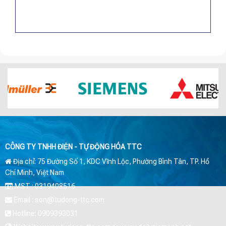
CÔNG TY TNHH ĐIỆN - TỰ ĐỘNG HÓA TTC
Địa chỉ: 75 Đường Số 1, KDC Vĩnh Lộc, Phường Bình Tân, TP. Hồ
Chí Minh, Việt Nam
MST : 0319408516
Email : son@tudong-ttc.com
Hotline: 0909393031