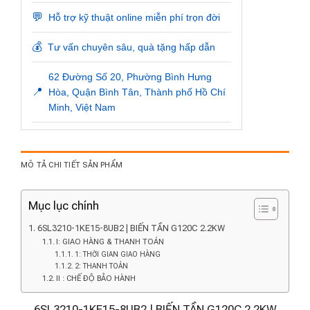
💬
Hỗ trợ kỹ thuật online miễn phí trọn đời
💰
Tư vấn chuyên sâu, quà tặng hấp dẫn
62 Đường Số 20, Phường Bình Hưng
📍
Hòa, Quận Bình Tân, Thành phố Hồ Chí
Minh, Việt Nam
MÔ TẢ CHI TIẾT SẢN PHẨM
Mục lục chính
6SL3210-1KE15-8UB2 | BIẾN TẦN G120C 2.2KW
I: GIAO HÀNG & THANH TOÁN
1: THỜI GIAN GIAO HÀNG
2: THANH TOÁN
II : CHẾ ĐỘ BẢO HÀNH
6SL3210-1KE15-8UB2 | BIẾN TẦN G120C 2.2KW