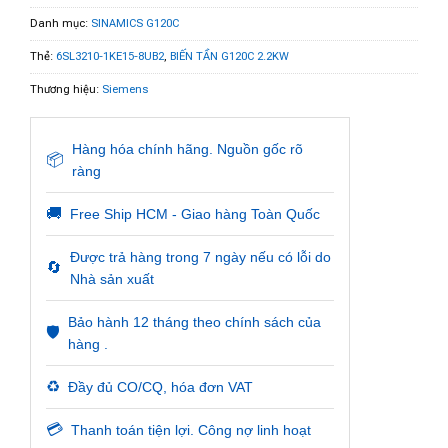
Danh mục:
SINAMICS G120C
Thẻ:
6SL3210-1KE15-8UB2
,
BIẾN TẦN G120C 2.2KW
Thương hiệu:
Siemens
Hàng hóa chính hãng. Nguồn gốc rõ
📦
ràng
🚚
Free Ship HCM - Giao hàng Toàn Quốc
Được trả hàng trong 7 ngày nếu có lỗi do
🔄
Nhà sản xuất
Bảo hành 12 tháng theo chính sách của
🛡️
hàng .
♻️
Đầy đủ CO/CQ, hóa đơn VAT
💳
Thanh toán tiện lợi. Công nợ linh hoạt