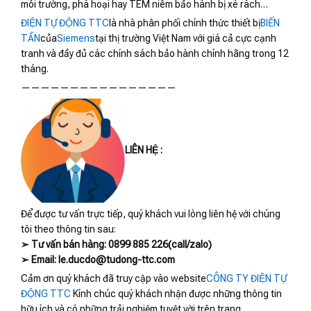
môi trường, phá hoại hay TEM niêm bảo hành bị xé rách…
ĐIỆN TỰ ĐỘNG TTC
là nhà phân phối chính thức thiết bị
BIẾN
TẦN
của
Siemens
tại thị trường Việt Nam với giá cả cực cạnh
tranh và đầy đủ các chính sách bảo hành chính hãng trong 12
tháng.
————————————————
LIÊN HỆ :
Để được tư vấn trực tiếp, quý khách vui lòng liên hệ với chúng
tôi theo thông tin sau:
➢ Tư vấn bán hàng: 0899 885 226(call/zalo)
➢ Email: le.ducdo@tudong-ttc.com
Cảm ơn quý khách đã truy cập vào website
CÔNG TY ĐIỆN TỰ
ĐỘNG TTC
Kính chúc quý khách nhận được những thông tin
hữu ích và có những trải nghiệm tuyệt vời trên trang.