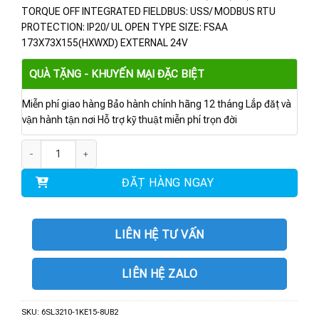
TORQUE OFF INTEGRATED FIELDBUS: USS/ MODBUS RTU
PROTECTION: IP20/ UL OPEN TYPE SIZE: FSAA
173X73X155(HXWXD) EXTERNAL 24V
QUÀ TẶNG - KHUYẾN MẠI ĐẶC BIỆT
Miễn phí giao hàng Bảo hành chính hãng 12 tháng Lắp đặt và
vận hành tận nơi Hỗ trợ kỹ thuật miễn phí trọn đời
6SL3210-1KE15-8UB2 | BIẾN TẦN G120C 2.2KW số lượng
ĐẶT HÀNG NGAY
LIÊN HỆ TƯ VẤN
LIÊN HỆ ZALO
SKU:
6SL3210-1KE15-8UB2