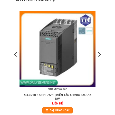
SINAMICS G120C
3AC 18,5
6SL3210-1KE21-7AF1 | BIẾN TẦN G120C 3AC 7,5
KW
LIÊN HỆ
ĐẶT HÀNG NGAY