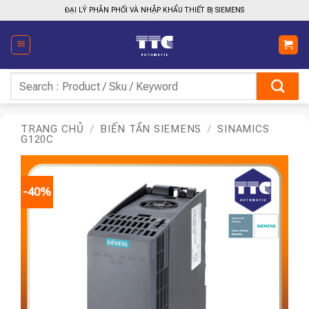
Bỏ
ĐẠI LÝ PHÂN PHỐI VÀ NHẬP KHẨU THIẾT BỊ SIEMENS
qua
nội
dung
Tìm
kiếm:
TRANG CHỦ
/
BIẾN TẦN SIEMENS
/
SINAMICS
G120C
-40%