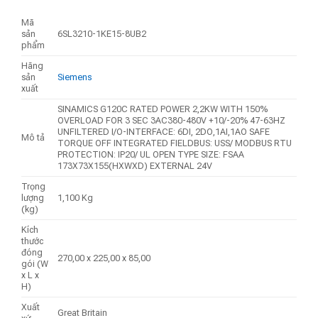
Mã
sản
6SL3210-1KE15-8UB2
phẩm
Hãng
sản
Siemens
xuất
SINAMICS G120C RATED POWER 2,2KW WITH 150%
OVERLOAD FOR 3 SEC 3AC380-480V +10/-20% 47-63HZ
UNFILTERED I/O-INTERFACE: 6DI, 2DO,1AI,1AO SAFE
Mô tả
TORQUE OFF INTEGRATED FIELDBUS: USS/ MODBUS RTU
PROTECTION: IP20/ UL OPEN TYPE SIZE: FSAA
173X73X155(HXWXD) EXTERNAL 24V
Trọng
lượng
1,100 Kg
(kg)
Kích
thước
đóng
270,00 x 225,00 x 85,00
gói (W
x L x
H)
Xuất
Great Britain