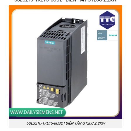
6SL3210-1KE15-8UB2 | BIẾN TẦN G120C 2.2KW