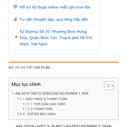
💬
Hỗ trợ kỹ thuật online miễn phí trọn đời
💰
Tư vấn chuyên sâu, quà tặng hấp dẫn
62 Đường Số 20, Phường Bình Hưng
📍
Hòa, Quận Bình Tân, Thành phố Hồ Chí
Minh, Việt Nam
MÔ TẢ CHI TIẾT SẢN PHẨM
Mục lục chính
6SL3210-1KE13-2UB2 | RATED POWER 1.1KW
I: GIAO HÀNG & THANH TOÁN
1: THỜI GIAN GIAO HÀNG
2: THANH TOÁN
II : CHẾ ĐỘ BẢO HÀNH
6SL3210-1KE13-2UB2 | RATED POWER 1.1KW