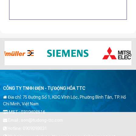
CÔNG TY TNHH ĐIỆN - TỰ ĐỘNG HÓA TTC
Địa chỉ: 75 Đường Số 1, KDC Vĩnh Lộc, Phường Bình Tân, TP. Hồ
Chí Minh, Việt Nam
MST : 0319408516
Email : son@tudong-ttc.com
Hotline: 0909393031