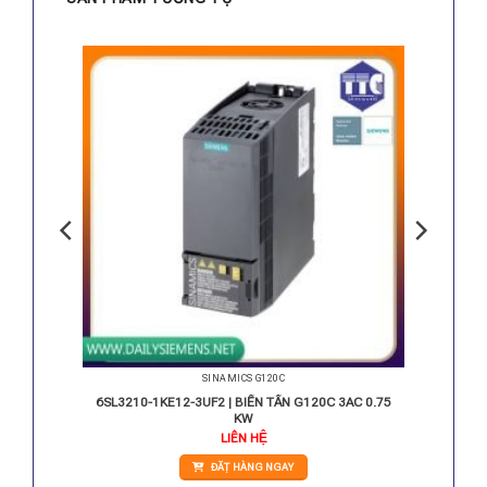
SINAMICS G120C
 AC 0.55
6SL3210-1KE12-3UF2 | BIẾN TẦN G120C 3AC 0.75
KW
iá
LIÊN HỆ
iện
i
ĐẶT HÀNG NGAY
:
.300.000 VNĐ.