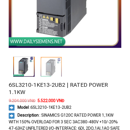
6SL3210-1KE13-2UB2 | RATED POWER
1.1KW
Giá
Giá
9.204.000
VNĐ
5.522.000
VNĐ
gốc
hiện
Model
:
6SL3210-1KE13-2UB2
là:
tại
9.204.000 VNĐ.
là:
Description
: SINAMICS G120C RATED POWER 1,1KW
5.522.000 VNĐ.
WITH 150% OVERLOAD FOR 3 SEC 3AC380-480V +10/-20%
47-63HZ UNFILTERED I/O-INTERFACE: 6DI, 2DO,1AI,1AO SAFE