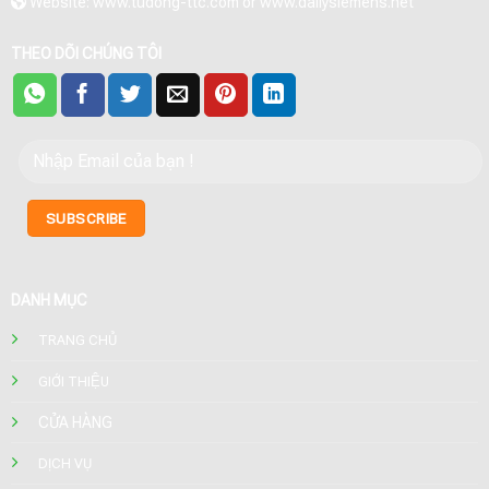
Website: www.tudong-ttc.com or www.dailysiemens.net
THEO DÕI CHÚNG TÔI
DANH MỤC
TRANG CHỦ
GIỚI THIỆU
CỬA HÀNG
DỊCH VỤ