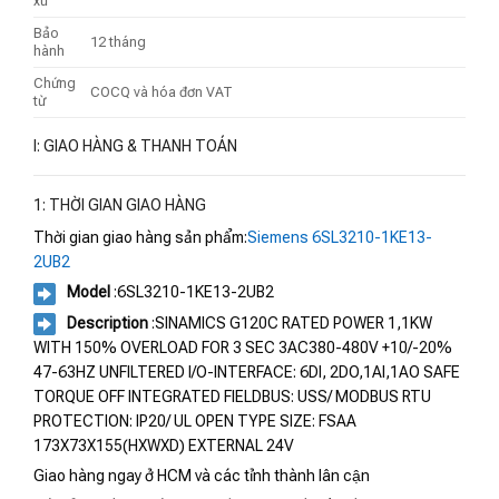
xứ
Bảo
12 tháng
hành
Chứng
COCQ và hóa đơn VAT
từ
I: GIAO HÀNG & THANH TOÁN
1: THỜI GIAN GIAO HÀNG
Thời gian giao hàng sản phẩm:
Siemens 6SL3210-1KE13-
2UB2
Model
:6SL3210-1KE13-2UB2
Description
:SINAMICS G120C RATED POWER 1,1KW
WITH 150% OVERLOAD FOR 3 SEC 3AC380-480V +10/-20%
47-63HZ UNFILTERED I/O-INTERFACE: 6DI, 2DO,1AI,1AO SAFE
TORQUE OFF INTEGRATED FIELDBUS: USS/ MODBUS RTU
PROTECTION: IP20/ UL OPEN TYPE SIZE: FSAA
173X73X155(HXWXD) EXTERNAL 24V
Giao hàng ngay ở HCM và các tỉnh thành lân cận