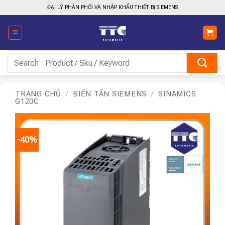
Bỏ
ĐẠI LÝ PHÂN PHỐI VÀ NHẬP KHẨU THIẾT BỊ SIEMENS
qua
nội
dung
Tìm
kiếm:
TRANG CHỦ
/
BIẾN TẦN SIEMENS
/
SINAMICS
G120C
-40%