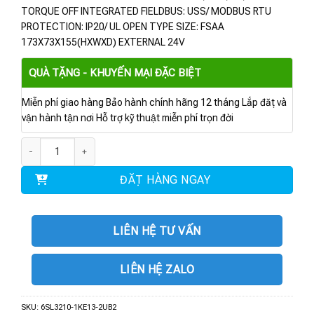
TORQUE OFF INTEGRATED FIELDBUS: USS/ MODBUS RTU
PROTECTION: IP20/ UL OPEN TYPE SIZE: FSAA
173X73X155(HXWXD) EXTERNAL 24V
QUÀ TẶNG - KHUYẾN MẠI ĐẶC BIỆT
Miễn phí giao hàng Bảo hành chính hãng 12 tháng Lắp đặt và
vận hành tận nơi Hỗ trợ kỹ thuật miễn phí trọn đời
6SL3210-1KE13-2UB2 | RATED POWER 1.1KW số lượng
ĐẶT HÀNG NGAY
LIÊN HỆ TƯ VẤN
LIÊN HỆ ZALO
SKU:
6SL3210-1KE13-2UB2