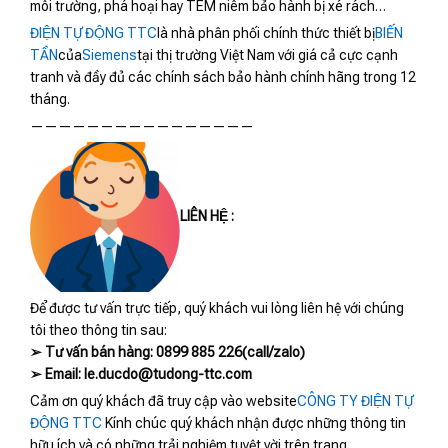
môi trường, phá hoại hay TEM niêm bảo hành bị xé rách…
ĐIỆN TỰ ĐỘNG TTC
là nhà phân phối chính thức thiết bị
BIẾN
TẦN
của
Siemens
tại thị trường Việt Nam với giá cả cực cạnh
tranh và đầy đủ các chính sách bảo hành chính hãng trong 12
tháng.
————————————————
LIÊN HỆ :
Để được tư vấn trực tiếp, quý khách vui lòng liên hệ với chúng
tôi theo thông tin sau:
➢ Tư vấn bán hàng: 0899 885 226(call/zalo)
➢ Email: le.ducdo@tudong-ttc.com
Cảm ơn quý khách đã truy cập vào website
CÔNG TY ĐIỆN TỰ
ĐỘNG TTC
Kính chúc quý khách nhận được những thông tin
hữu ích và có những trải nghiệm tuyệt vời trên trang.