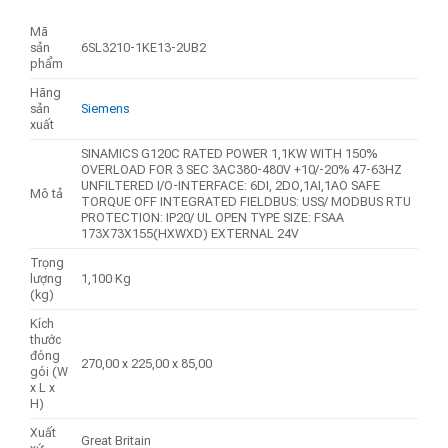
Mã
sản
6SL3210-1KE13-2UB2
phẩm
Hãng
sản
Siemens
xuất
SINAMICS G120C RATED POWER 1,1KW WITH 150%
OVERLOAD FOR 3 SEC 3AC380-480V +10/-20% 47-63HZ
UNFILTERED I/O-INTERFACE: 6DI, 2DO,1AI,1AO SAFE
Mô tả
TORQUE OFF INTEGRATED FIELDBUS: USS/ MODBUS RTU
PROTECTION: IP20/ UL OPEN TYPE SIZE: FSAA
173X73X155(HXWXD) EXTERNAL 24V
Trọng
lượng
1,100 Kg
(kg)
Kích
thước
đóng
270,00 x 225,00 x 85,00
gói (W
x L x
H)
Xuất
Great Britain