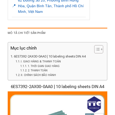
62 Đường Số 20, Phường Bình Hưng
📍
Hòa, Quận Bình Tân, Thành phố Hồ Chí
Minh, Việt Nam
MÔ TẢ CHI TIẾT SẢN PHẨM
Mục lục chính
6ES7392-2AX00-0AA0 | 10 labeling sheets DIN A4
I. GIAO HÀNG & THANH TOÁN
1. THỜI GIAN GIAO HÀNG
2. THANH TOÁN
II. CHÍNH SÁCH BẢO HÀNH
6ES7392-2AX00-0AA0 | 10 labeling sheets DIN A4