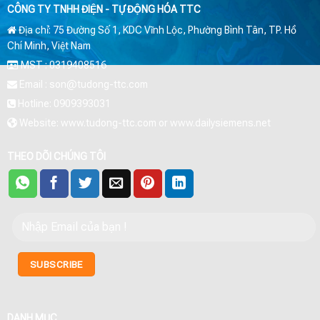
CÔNG TY TNHH ĐIỆN - TỰ ĐỘNG HÓA TTC
Địa chỉ: 75 Đường Số 1, KDC Vĩnh Lộc, Phường Bình Tân, TP. Hồ
Chí Minh, Việt Nam
MST : 0319408516
Email : son@tudong-ttc.com
Hotline: 0909393031
Website: www.tudong-ttc.com or www.dailysiemens.net
THEO DÕI CHÚNG TÔI
DANH MỤC