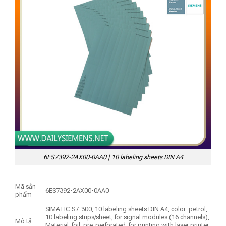
6ES7392-2AX00-0AA0 | 10 labeling sheets DIN A4
Mã sản
6ES7392-2AX00-0AA0
phẩm
SIMATIC S7-300, 10 labeling sheets DIN A4, color: petrol,
10 labeling strips/sheet, for signal modules (16 channels),
Mô tả
Material: foil, pre-perforated, for printing with laser printer,