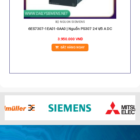
BỘ NGUỒN SIEMENS
323 16
6ES7307-1EA01-0AA0 | Nguồn PS307 24 V/5 A DC
3.950.000
VNĐ
ĐẶT HÀNG NGAY