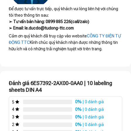
Để được tư vấn trực tiếp, quý khách vui lòng liên hệ với chúng
tôi theo thông tin sau:
➢ Tư vấn bán hàng: 0899 885 226(call/zalo)
➢ Email: le.ducdo@tudong-ttc.com
Cảm ơn quý khách đã truy cập vào website
CÔNG TY ĐIỆN TỰ
ĐỘNG TTC
Kính chúc quý khách nhận được những thông tin
hữu ích và có những trải nghiệm tuyệt vời trên trang.
Đánh giá 6ES7392-2AX00-0AA0 | 10 labeling
sheets DIN A4
0%
| 0 đánh giá
5
0%
| 0 đánh giá
4
0%
| 0 đánh giá
3
0%
| 0 đánh giá
2