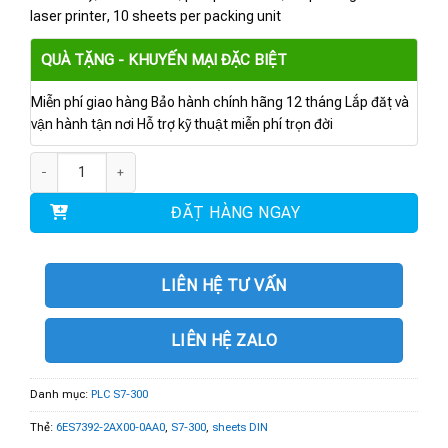
laser printer, 10 sheets per packing unit
QUÀ TẶNG - KHUYẾN MẠI ĐẶC BIỆT
Miễn phí giao hàng Bảo hành chính hãng 12 tháng Lắp đặt và
vận hành tận nơi Hỗ trợ kỹ thuật miễn phí trọn đời
6ES7392-2AX00-0AA0 | 10 labeling sheets DIN A4 số lượng
ĐẶT HÀNG NGAY
LIÊN HỆ TƯ VẤN
LIÊN HỆ ZALO
Danh mục:
PLC S7-300
Thẻ:
6ES7392-2AX00-0AA0
,
S7-300
,
sheets DIN