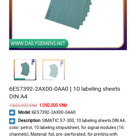
6ES7392-2AX00-0AA0 | 10 labeling sheets
DIN A4
Giá
Giá
1.820.000
VNĐ
1.092.000
VNĐ
gốc
hiện
Model
:
6ES7392-2AX00-0AA0
là:
tại
1.820.000 VNĐ.
là:
Description
:SIMATIC S7-300, 10 labeling sheets DIN A4,
1.092.000 VNĐ.
color: petrol, 10 labeling strips/sheet, for signal modules (16
channels), Material: foil, pre-perforated, for printing with