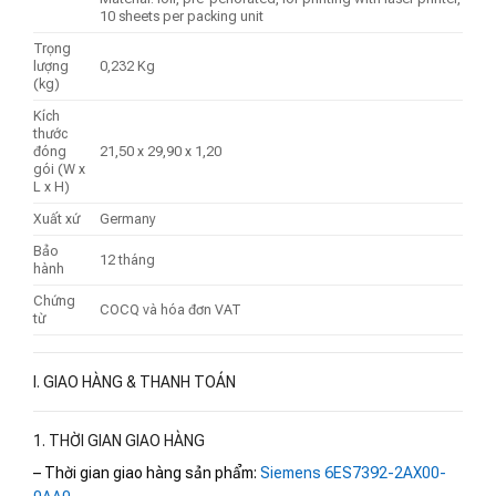
10 sheets per packing unit
Trọng
lượng
0,232 Kg
(kg)
Kích
thước
đóng
21,50 x 29,90 x 1,20
gói (W x
L x H)
Xuất xứ
Germany
Bảo
12 tháng
hành
Chứng
COCQ và hóa đơn VAT
từ
I. GIAO HÀNG & THANH TOÁN
1. THỜI GIAN GIAO HÀNG
– Thời gian giao hàng sản phẩm:
Siemens 6ES7392-2AX00-