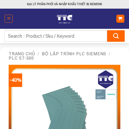
Bỏ
ĐẠI LÝ PHÂN PHỐI VÀ NHẬP KHẨU THIẾT BỊ SIEMENS
qua
nội
dung
Tìm
kiếm:
TRANG CHỦ
/
BỘ LẬP TRÌNH PLC SIEMENS
/
PLC S7-300
-40%