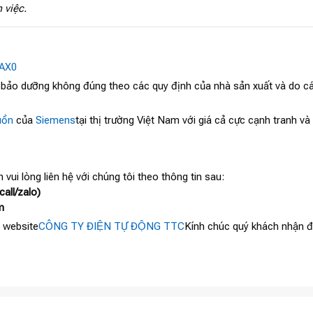
 việc.
AX0
, bảo dưỡng không đúng theo các quy định của nhà sản xuất và do cá
ồn
của
Siemens
tại thị trường Việt Nam với giá cả cực cạnh tranh v
 vui lòng liên hệ với chúng tôi theo thông tin sau:
all/zalo)
m
 website
CÔNG TY ĐIỆN TỰ ĐỘNG TTC
Kính chúc quý khách nhận đư