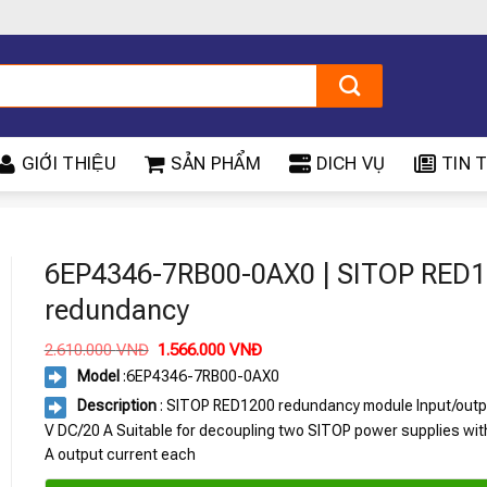
GIỚI THIỆU
SẢN PHẨM
DICH VỤ
TIN T
6EP4346-7RB00-0AX0 | SITOP RED
redundancy
Giá
Giá
2.610.000
VNĐ
1.566.000
VNĐ
gốc
hiện
Model
:
6EP4346-7RB00-0AX0
là:
tại
2.610.000 VNĐ.
là:
Description
: SITOP RED1200 redundancy module Input/outp
1.566.000 VNĐ.
V DC/20 A Suitable for decoupling two SITOP power supplies wit
A output current each