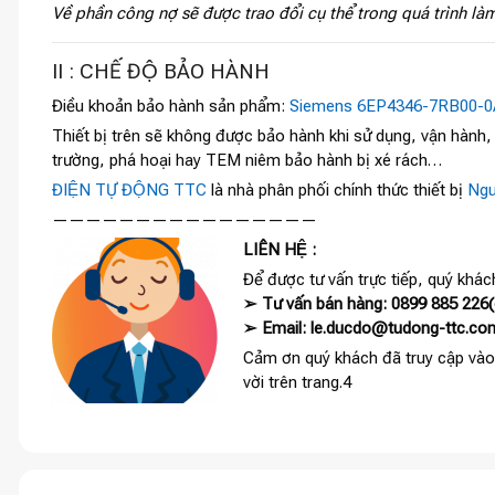
Về phần công nợ sẽ được trao đổi cụ thể trong quá trình làm
II : CHẾ ĐỘ BẢO HÀNH
Điều khoản bảo hành sản phẩm:
Siemens 6EP4346-7RB00-0
Thiết bị trên sẽ không được bảo hành khi sử dụng, vận hành
trường, phá hoại hay TEM niêm bảo hành bị xé rách…
ĐIỆN TỰ ĐỘNG TTC
là nhà phân phối chính thức thiết bị
Ngu
————————————————
LIÊN HỆ :
Để được tư vấn trực tiếp, quý khách
➢ Tư vấn bán hàng: 0899 885 226(c
➢ Email: le.ducdo@tudong-ttc.co
Cảm ơn quý khách đã truy cập vào
vời trên trang.4