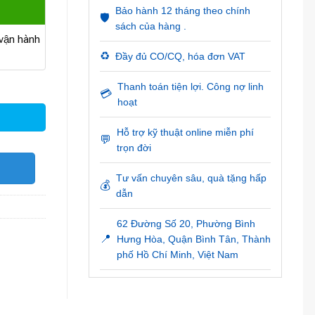
Bảo hành 12 tháng theo chính
🛡️
sách của hàng .
ận hành
♻️
Đầy đủ CO/CQ, hóa đơn VAT
Thanh toán tiện lợi. Công nợ linh
💳
hoạt
Hỗ trợ kỹ thuật online miễn phí
💬
trọn đời
O
Tư vấn chuyên sâu, quà tặng hấp
💰
dẫn
62 Đường Số 20, Phường Bình
📍
Hưng Hòa, Quận Bình Tân, Thành
phố Hồ Chí Minh, Việt Nam