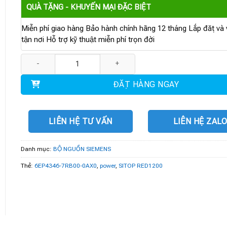
QUÀ TẶNG - KHUYẾN MẠI ĐẶC BIỆT
Miễn phí giao hàng Bảo hành chính hãng 12 tháng Lắp đặt và v
tận nơi Hỗ trợ kỹ thuật miễn phí trọn đời
6EP4346-7RB00-0AX0 | SITOP RED1200 redundancy số lượng
ĐẶT HÀNG NGAY
LIÊN HỆ TƯ VẤN
LIÊN HỆ ZAL
Danh mục:
BỘ NGUỒN SIEMENS
Thẻ:
6EP4346-7RB00-0AX0
,
power
,
SITOP RED1200