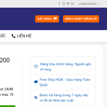
LANGUAGES
GIỎ HÀNG
ĐĂNG NHẬP / ĐĂNG KÝ
ỨC
LIÊN HỆ
1200
Hàng hóa chính hãng. Nguồn gốc
📦
rõ ràng
Free Ship HCM - Giao hàng Toàn
🚚
Quốc
ut: 24/48
h max. 10
Được trả hàng trong 7 ngày nếu
🔄
có lỗi do Nhà sản xuất