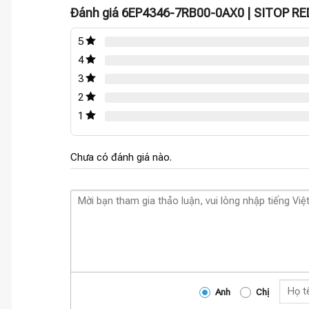
Đánh giá 6EP4346-7RB00-0AX0 | SITOP R
5
4
3
2
1
Chưa có đánh giá nào.
Anh
Chị