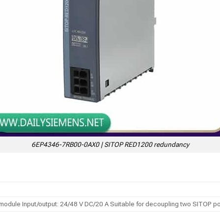
6EP4346-7RB00-0AX0 | SITOP RED1200 redundancy
ule Input/output: 24/48 V DC/20 A Suitable for decoupling two SITOP pow