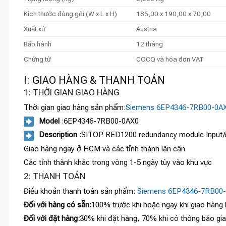
Kích thước đóng gói (W x L x H)
185,00 x 190,00 x 70,00
Xuất xứ
Austria
Bảo hành
12 tháng
Chứng từ
COCQ và hóa đơn VAT
I: GIAO HÀNG & THANH TOÁN
1: THỜI GIAN GIAO HÀNG
Thời gian giao hàng sản phẩm:
Siemens 6EP4346-7RB00-0A
Model
:6EP4346-7RB00-0AX0
Description
:SITOP RED1200 redundancy module Input/out
Giao hàng ngay ở HCM và các tỉnh thành lân cận
Các tỉnh thành khác trong vòng 1-5 ngày tùy vào khu vực
2: THANH TOÁN
Điều khoản thanh toán sản phẩm:
Siemens 6EP4346-7RB00
Đối với hàng có sẵn:
100% trước khi hoặc ngay khi giao hàng
Đối với đặt hàng:
30% khi đặt hàng, 70% khi có thông báo gi