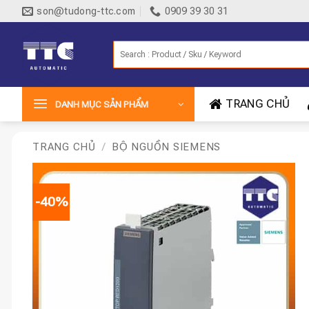
Bỏ
son@tudong-ttc.com
0909 39 30 31
qua
nội
Tìm
dung
kiếm:
TRANG CHỦ
DANH MỤC SẢN PHẨM
TRANG CHỦ
/
BỘ NGUỒN SIEMENS
-40%