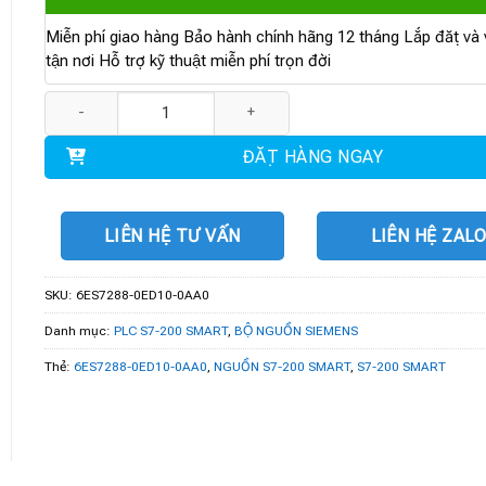
Miễn phí giao hàng Bảo hành chính hãng 12 tháng Lắp đặt và v
tận nơi Hỗ trợ kỹ thuật miễn phí trọn đời
6ES7288-0ED10-0AA0 | NGUỒN S7-200 SMART 24 V/5 A DC số lượ
ĐẶT HÀNG NGAY
LIÊN HỆ TƯ VẤN
LIÊN HỆ ZAL
SKU:
6ES7288-0ED10-0AA0
Danh mục:
PLC S7-200 SMART
,
BỘ NGUỒN SIEMENS
Thẻ:
6ES7288-0ED10-0AA0
,
NGUỒN S7-200 SMART
,
S7-200 SMART