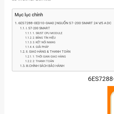
Mục lục chính
6ES7288-0ED10-0AA0 | NGUỒN S7-200 SMART 24 V/5 A DC
I. S7-200 SMART
1. SR/ST CPU MODULE
2. BẢNG TÍN HIỆU
3. KẾT NỐI MẠNG
4. GIẢI PHÁP
II. GIAO HÀNG & THANH TOÁN
1: THỜI GIAN GIAO HÀNG
2: THANH TOÁN
III.CHÍNH SÁCH BẢO HÀNH
6ES7288-