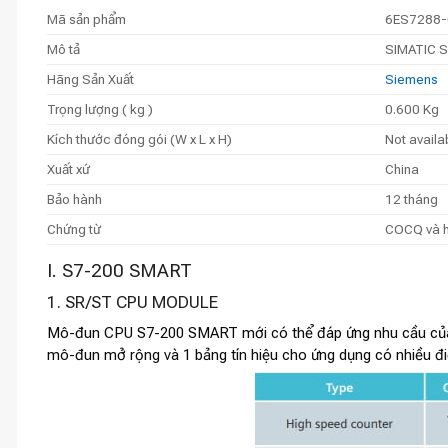
Mã sản phẩm
6ES7288-
Mô tả
SIMATIC S
Hãng Sản Xuất
Siemens
Trọng lượng ( kg )
0.600 Kg
Kích thước đóng gói (W x L x H)
Not availa
Xuất xứ
China
Bảo hành
12 tháng
Chứng từ
COCQ và 
I. S7-200 SMART
1. SR/ST CPU MODULE
Mô-đun CPU S7-200 SMART mới có thể đáp ứng nhu cầu của c
mô-đun mở rộng và 1 bảng tín hiệu cho ứng dụng có nhiều điể