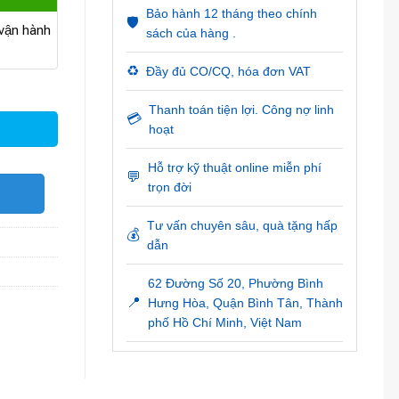
Bảo hành 12 tháng theo chính
🛡️
ận hành
sách của hàng .
♻️
Đầy đủ CO/CQ, hóa đơn VAT
ng
Thanh toán tiện lợi. Công nợ linh
💳
hoạt
Hỗ trợ kỹ thuật online miễn phí
💬
trọn đời
O
Tư vấn chuyên sâu, quà tặng hấp
💰
dẫn
62 Đường Số 20, Phường Bình
📍
Hưng Hòa, Quận Bình Tân, Thành
phố Hồ Chí Minh, Việt Nam