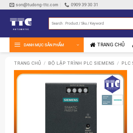
Bỏ
son@tudong-ttc.com
0909 39 30 31
qua
nội
Tìm
dung
kiếm:
TRANG CHỦ
DANH MỤC SẢN PHẨM
TRANG CHỦ
/
BỘ LẬP TRÌNH PLC SIEMENS
/
PLC 