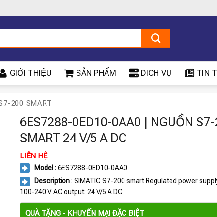
GIỚI THIỆU
SẢN PHẨM
DICH VỤ
TIN T
S7-200 SMART
6ES7288-0ED10-0AA0 | NGUỒN S7-
SMART 24 V/5 A DC
LIÊN HỆ
Model
: 6ES7288-0ED10-0AA0
Description
: SIMATIC S7-200 smart Regulated power supply
100-240 V AC output: 24 V/5 A DC
QUÀ TẶNG - KHUYẾN MẠI ĐẶC BIỆT