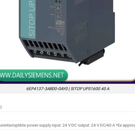
6EP4137-3AB00-0AY0 | SITOP UPS1600 40 A
0
interruptible power supply input: 24 V DC output: 24 V DC/40 A *Ex approv