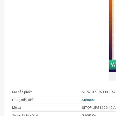
Mã sản phẩm
6EP4137-3AB00-0AY
Hãng sản xuất
Siemens
Mô tả
SITOP UPS1600 40 A un
Trọng lượng (kg)
0,650 Kg