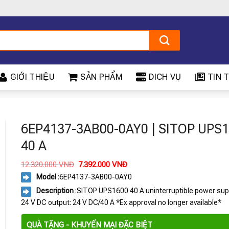
GIỚI THIỆU
SẢN PHẨM
DICH VỤ
TIN T
6EP4137-3AB00-0AY0 | SITOP UPS
40 A
Giá
Giá
12.320.000
VNĐ
7.392.000
VNĐ
gốc
hiện
Model
:
6EP4137-3AB00-0AY0
là:
tại
12.320.000 VNĐ.
là:
Description
:SITOP UPS1600 40 A uninterruptible power supp
7.392.000 VNĐ.
24 V DC output: 24 V DC/40 A *Ex approval no longer available*
QUÀ TẶNG - KHUYẾN MẠI ĐẶC BIỆT