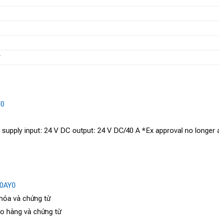
T
Y0
supply input: 24 V DC output: 24 V DC/40 A *Ex approval no longer a
0AY0
 hóa và chứng từ
ao hàng và chứng từ