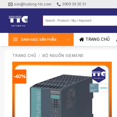
Bỏ
son@tudong-ttc.com
0909 39 30 31
qua
nội
Tìm
dung
kiếm:
TRANG CHỦ
DANH MỤC SẢN PHẨM
TRANG CHỦ
/
BỘ NGUỒN SIEMENS
-40%