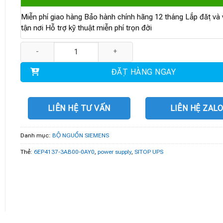
Miễn phí giao hàng Bảo hành chính hãng 12 tháng Lắp đặt và v
tận nơi Hỗ trợ kỹ thuật miễn phí trọn đời
6EP4137-3AB00-0AY0 | SITOP UPS1600 40 A số lượng
ĐẶT HÀNG NGAY
LIÊN HỆ TƯ VẤN
LIÊN HỆ ZAL
Danh mục:
BỘ NGUỒN SIEMENS
Thẻ:
6EP4137-3AB00-0AY0
,
power supply
,
SITOP UPS