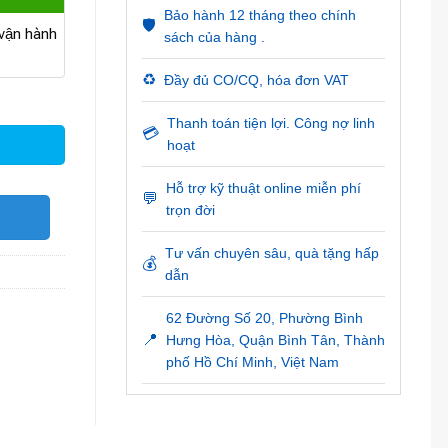
Bảo hành 12 tháng theo chính
🛡️
ận hành
sách của hàng .
♻️
Đầy đủ CO/CQ, hóa đơn VAT
Thanh toán tiện lợi. Công nợ linh
💳
hoạt
Hỗ trợ kỹ thuật online miễn phí
💬
trọn đời
O
Tư vấn chuyên sâu, quà tặng hấp
💰
dẫn
62 Đường Số 20, Phường Bình
📍
Hưng Hòa, Quận Bình Tân, Thành
phố Hồ Chí Minh, Việt Nam