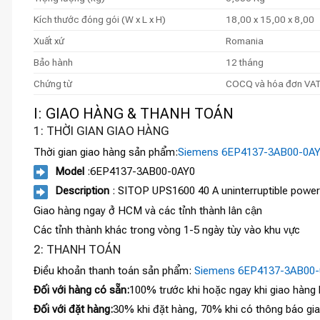
Kích thước đóng gói (W x L x H)
18,00 x 15,00 x 8,00
Xuất xứ
Romania
Bảo hành
12 tháng
Chứng từ
COCQ và hóa đơn VA
I: GIAO HÀNG & THANH TOÁN
1: THỜI GIAN GIAO HÀNG
Thời gian giao hàng sản phẩm:
Siemens 6EP4137-3AB00-0A
Model
:6EP4137-3AB00-0AY0
Description
: SITOP UPS1600 40 A uninterruptible power 
Giao hàng ngay ở HCM và các tỉnh thành lân cận
Các tỉnh thành khác trong vòng 1-5 ngày tùy vào khu vực
2: THANH TOÁN
Điều khoản thanh toán sản phẩm:
Siemens 6EP4137-3AB00-
Đối với hàng có sẵn:
100% trước khi hoặc ngay khi giao hàng
Đối với đặt hàng:
30% khi đặt hàng, 70% khi có thông báo gi