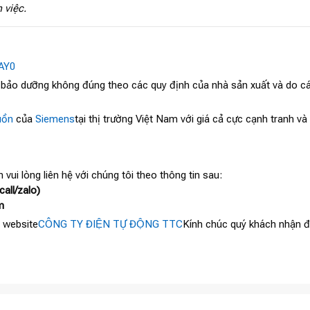
 việc.
AY0
, bảo dưỡng không đúng theo các quy định của nhà sản xuất và do cá
ồn
của
Siemens
tại thị trường Việt Nam với giá cả cực cạnh tranh v
 vui lòng liên hệ với chúng tôi theo thông tin sau:
all/zalo)
m
 website
CÔNG TY ĐIỆN TỰ ĐỘNG TTC
Kính chúc quý khách nhận đư