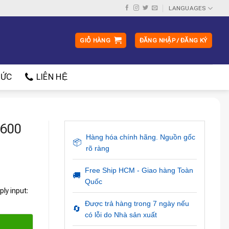
LANGUAGES
GIỎ HÀNG
ĐĂNG NHẬP / ĐĂNG KÝ
ỨC
LIÊN HỆ
1600
Hàng hóa chính hãng. Nguồn gốc
📦
rõ ràng
Free Ship HCM - Giao hàng Toàn
🚚
Quốc
ly input:
Được trả hàng trong 7 ngày nếu
🔄
có lỗi do Nhà sản xuất