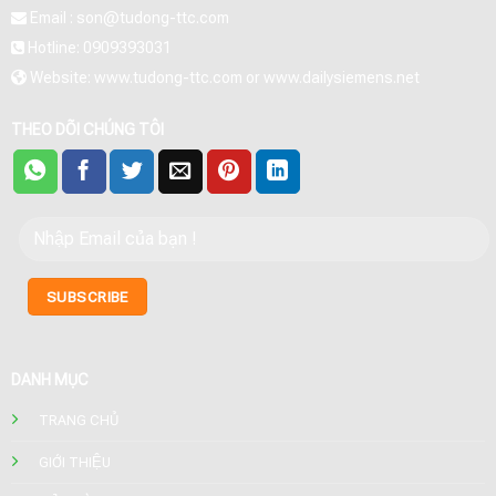
Email : son@tudong-ttc.com
Hotline: 0909393031
Website: www.tudong-ttc.com or www.dailysiemens.net
THEO DÕI CHÚNG TÔI
DANH MỤC
TRANG CHỦ
GIỚI THIỆU