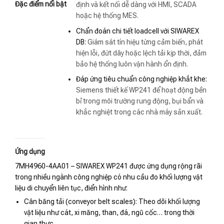
Đặc điểm nổi bật
định và kết nối dễ dàng với HMI, SCADA
hoặc hệ thống MES.
Chẩn đoán chi tiết loadcell với SIWAREX
DB:
Giám sát tín hiệu từng cảm biến, phát
hiện lỗi, đứt dây hoặc lệch tải kịp thời, đảm
bảo hệ thống luôn vận hành ổn định.
Đáp ứng tiêu chuẩn công nghiệp khắt khe:
Siemens thiết kế WP241 để hoạt động bền
bỉ trong môi trường rung động, bụi bẩn và
khắc nghiệt trong các nhà máy sản xuất.
Ứng dụng
7MH4960-4AA01 – SIWAREX WP241 được ứng dụng rộng rãi
trong nhiều ngành công nghiệp có nhu cầu đo khối lượng vật
liệu di chuyển liên tục, điển hình như:
Cân băng tải (conveyor belt scales): Theo dõi khối lượng
vật liệu như cát, xi măng, than, đá, ngũ cốc… trong thời
gian thực.