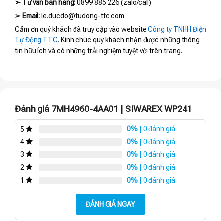
➢
Tư vấn bán hàng:
0899 885 226 (zalo/call)
➢
Email:
le.ducdo@tudong-ttc.com
Cảm ơn quý khách đã truy cập vào website
Công ty TNHH Điện
Tự Động TTC
. Kính chúc quý khách nhận được những thông
tin hữu ích và có những trải nghiệm tuyệt vời trên trang.
Đánh giá 7MH4960-4AA01 | SIWAREX WP241
0%
| 0 đánh giá
5
0%
| 0 đánh giá
4
0%
| 0 đánh giá
3
0%
| 0 đánh giá
2
0%
| 0 đánh giá
1
ĐÁNH GIÁ NGAY