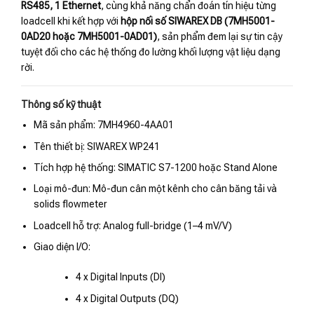
RS485, 1 Ethernet
, cùng khả năng chẩn đoán tín hiệu từng
loadcell khi kết hợp với
hộp nối số SIWAREX DB (7MH5001-
0AD20 hoặc 7MH5001-0AD01)
, sản phẩm đem lại sự tin cậy
tuyệt đối cho các hệ thống đo lường khối lượng vật liệu dạng
rời.
Thông số kỹ thuật
Mã sản phẩm: 7MH4960-4AA01
Tên thiết bị: SIWAREX WP241
Tích hợp hệ thống: SIMATIC S7-1200 hoặc Stand Alone
Loại mô-đun: Mô-đun cân một kênh cho cân băng tải và
solids flowmeter
Loadcell hỗ trợ: Analog full-bridge (1–4 mV/V)
Giao diện I/O:
4 x Digital Inputs (DI)
4 x Digital Outputs (DQ)