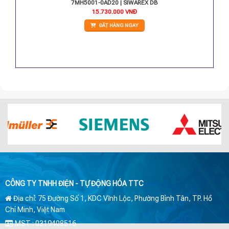
1 ST
7MH5001-0AD20 | SIWAREX DB
15.730.000
VNĐ
ĐẶT HÀNG NGAY
CÔNG TY TNHH ĐIỆN - TỰ ĐỘNG HÓA TTC
Địa chỉ: 75 Đường Số 1, KDC Vĩnh Lộc, Phường Bình Tân, TP. Hồ
Chí Minh, Việt Nam
MST : 0319408516