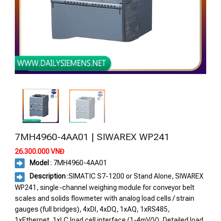
7MH4960-4AA01 | SIWAREX WP241
26.300.000
VNĐ
Model
: 7MH4960-4AA01
Description
:SIMATIC S7-1200 or Stand Alone, SIWAREX
WP241, single-channel weighing module for conveyor belt
scales and solids flowmeter with analog load cells / strain
gauges (full bridges), 4xDI, 4xDQ, 1xAQ, 1xRS485,
1xEthernet, 1xLC load cell interface (1-4mV/V), Detailed load