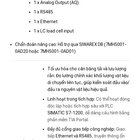
1 x Analog Output (AQ)
1 x RS485
1 x Ethernet
1 x LC load cell input
Chẩn đoán nâng cao: Hỗ trợ qua SIWAREX DB (7MH5001-
0AD20 hoặc 7MH5001-0AD01)
Tối ưu hóa cho cân băng tải và lưu lượng
rắn: Đo lường chính xác khối lượng vật liệu
di chuyển liên tục, giúp kiểm soát đầu vào/
đầu ra nguyên vật liệu hiệu quả.
Linh hoạt trong tích hợp:
Có thể hoạt động
độc lập hoặc tích hợp sâu với PLC
SIMATIC S7-1200
, dễ dàng cấu hình bằng
phần mềm TIA Portal.
Đầy đủ cổng giao tiếp công nghiệp:
Giao
tiếp
Ethernet và RS485
, truyền thông ổn