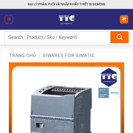
Bỏ
ĐẠI LÝ PHÂN PHỐI VÀ NHẬP KHẨU THIẾT BỊ SIEMENS
qua
nội
dung
Tìm
kiếm:
TRANG CHỦ
/
SIWAREX FOR SIMATIC