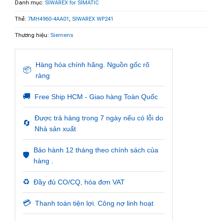
Danh mục:
SIWAREX for SIMATIC
Thẻ:
7MH4960-4AA01
,
SIWAREX WP241
Thương hiệu:
Siemens
Hàng hóa chính hãng. Nguồn gốc rõ
📦
ràng
🚚
Free Ship HCM - Giao hàng Toàn Quốc
Được trả hàng trong 7 ngày nếu có lỗi do
🔄
Nhà sản xuất
Bảo hành 12 tháng theo chính sách của
🛡️
hàng .
♻️
Đầy đủ CO/CQ, hóa đơn VAT
💳
Thanh toán tiện lợi. Công nợ linh hoạt