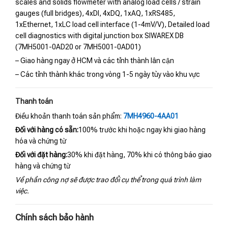
scales and solids flowmeter with analog load cells / strain
gauges (full bridges), 4xDI, 4xDQ, 1xAQ, 1xRS485,
1xEthernet, 1xLC load cell interface (1-4mV/V), Detailed load
cell diagnostics with digital junction box SIWAREX DB
(7MH5001-0AD20 or 7MH5001-0AD01)
– Giao hàng ngay ở HCM và các tỉnh thành lân cận
– Các tỉnh thành khác trong vòng 1-5 ngày tùy vào khu vực
Thanh toán
Điều khoản thanh toán sản phẩm:
7MH4960-4AA01
Đối với hàng có sẵn:
100% trước khi hoặc ngay khi giao hàng
hóa và chứng từ
Đối với đặt hàng:
30% khi đặt hàng, 70% khi có thông báo giao
hàng và chứng từ
Về phần công nợ sẽ được trao đổi cụ thể trong quá trình làm
việc.
Chính sách bảo hành