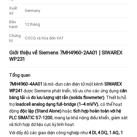
Xuất
Germany
xứ
Bảo
12 tháng
hành
Chứng
COCQ và hóa đơn VAT
từ
Giới thiệu về Siemens 7MH4960-2AA01 | SIWAREX
WP231
Tổng quan
7MH4960-4AA01
là mô-đun cân điện tử một kênh
SIWAREX
WP241
được Siemens phát triển, tối ưu cho các ứng dụng
cân
băng tải
và
đo lưu lượng vật rắn (solids flowmeter)
. Thiết bị hỗ
trợ
loadcell analog dạng full-bridge (1–4 mV/V)
, có thể hoạt
động
độc lập (Stand Alone)
hoặc
tích hợp hoàn toàn với hệ
PLC SIMATIC S7-1200
, mang lại khả năng điều khiển, giám sát
và tích hợp dữ liệu cực kỳ linh hoạt.
Với đầy đủ các giao diện công nghiệp như
4 DI, 4 DQ, 1 AQ, 1