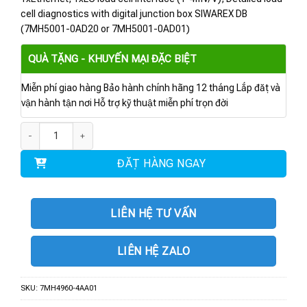
cell diagnostics with digital junction box SIWAREX DB
(7MH5001-0AD20 or 7MH5001-0AD01)
QUÀ TẶNG - KHUYẾN MẠI ĐẶC BIỆT
Miễn phí giao hàng Bảo hành chính hãng 12 tháng Lắp đặt và
vận hành tận nơi Hỗ trợ kỹ thuật miễn phí trọn đời
7MH4960-4AA01 | SIWAREX WP241 số lượng
ĐẶT HÀNG NGAY
LIÊN HỆ TƯ VẤN
LIÊN HỆ ZALO
SKU:
7MH4960-4AA01