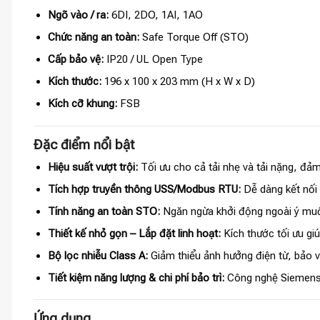
Ngõ vào / ra:
6DI, 2DO, 1AI, 1AO
Chức năng an toàn:
Safe Torque Off (STO)
Cấp bảo vệ:
IP20 / UL Open Type
Kích thước:
196 x 100 x 203 mm (H x W x D)
Kích cỡ khung:
FSB
Đặc điểm nổi bật
Hiệu suất vượt trội:
Tối ưu cho cả tải nhẹ và tải nặng, đảm
Tích hợp truyền thông USS/Modbus RTU:
Dễ dàng kết nối 
Tính năng an toàn STO:
Ngăn ngừa khởi động ngoài ý muố
Thiết kế nhỏ gọn – Lắp đặt linh hoạt:
Kích thước tối ưu giú
Bộ lọc nhiễu Class A:
Giảm thiểu ảnh hưởng điện từ, bảo vệ
Tiết kiệm năng lượng & chi phí bảo trì:
Công nghệ Siemens đ
Ứng dụng