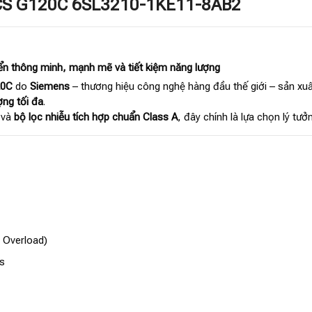
MICS G120C 6SL3210-1KE11-8AB2
n thông minh, mạnh mẽ và tiết kiệm năng lượng
20C
do
Siemens
– thương hiệu công nghệ hàng đầu thế giới – sản xuấ
ợng tối đa
.
 và
bộ lọc nhiễu tích hợp chuẩn Class A
, đây chính là lựa chọn lý tư
 Overload)
s