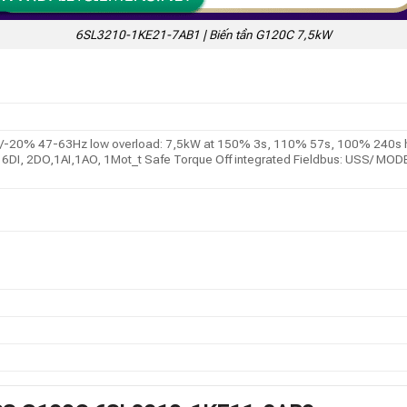
6SL3210-1KE21-7AB1 | Biến tần G120C 7,5kW
-20% 47-63Hz low overload: 7,5kW at 150% 3s, 110% 57s, 100% 240s h
face: 6DI, 2DO,1AI,1AO, 1Mot_t Safe Torque Off integrated Fieldbus: USS/ M