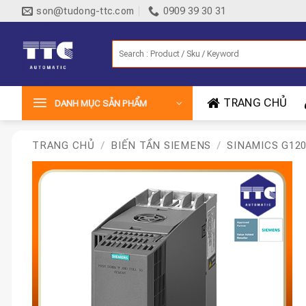
Bỏ
son@tudong-ttc.com
0909 39 30 31
qua
nội
Tìm
dung
kiếm:
TRANG CHỦ
DANH MỤC SẢN PHẨM
TRANG CHỦ
/
BIẾN TẦN SIEMENS
/
SINAMICS G12