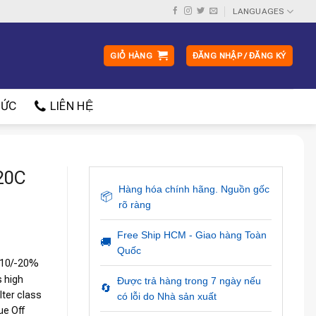
LANGUAGES
GIỎ HÀNG
ĐĂNG NHẬP / ĐĂNG KÝ
ỨC
LIÊN HỆ
20C
Hàng hóa chính hãng. Nguồn gốc
📦
rõ ràng
Free Ship HCM - Giao hàng Toàn
🚚
Quốc
+10/-20%
 high
Được trả hàng trong 7 ngày nếu
🔄
ter class
có lỗi do Nhà sản xuất
ue Off