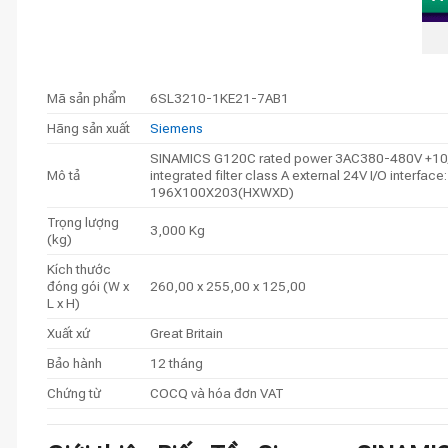
Mã sản phẩm
6SL3210-1KE21-7AB1
Hãng sản xuất
Siemens
SINAMICS G120C rated power 3AC380-480V +10/
Mô tả
integrated filter class A external 24V I/O inter
196X100X203(HXWXD)
Trọng lượng
3,000 Kg
(kg)
Kích thước
đóng gói (W x
260,00 x 255,00 x 125,00
L x H)
Xuất xứ
Great Britain
Bảo hành
12 tháng
Chứng từ
COCQ và hóa đơn VAT