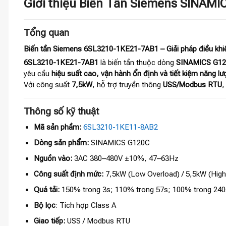
Giới thiệu Biến Tần Siemens SINA
Tổng quan
Biến tần Siemens 6SL3210-1KE21-7AB1 – Giải pháp điều khiể
6SL3210-1KE21-7AB1
là biến tần thuộc dòng
SINAMICS G1
yêu cầu
hiệu suất cao, vận hành ổn định và tiết kiệm năng lư
Với công suất
7,5kW
, hỗ trợ truyền thông
USS/Modbus RTU
,
Thông số kỹ thuật
Mã sản phầm:
6SL3210-1KE11-8AB2
Dòng sản phẩm:
SINAMICS G120C
Nguồn vào:
3AC 380–480V ±10%, 47–63Hz
Công suất định mức:
7,5kW (Low Overload) / 5,5kW (High
Quá tải:
150% trong 3s; 110% trong 57s; 100% trong 240
Bộ lọc
: Tích hợp Class A
Giao tiếp:
USS / Modbus RTU