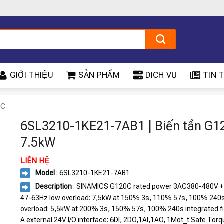
GIỚI THIỆU
SẢN PHẨM
DICH VỤ
TIN T
0C
6SL3210-1KE21-7AB1 | Biến tần G1
7.5kW
LIÊN HỆ
Model
: 6SL3210-1KE21-7AB1
Description
: SINAMICS G120C rated power 3AC380-480V 
47-63Hz low overload: 7,5kW at 150% 3s, 110% 57s, 100% 240s
overload: 5,5kW at 200% 3s, 150% 57s, 100% 240s integrated fil
A external 24V I/O interface: 6DI, 2DO,1AI,1AO, 1Mot_t Safe Torq