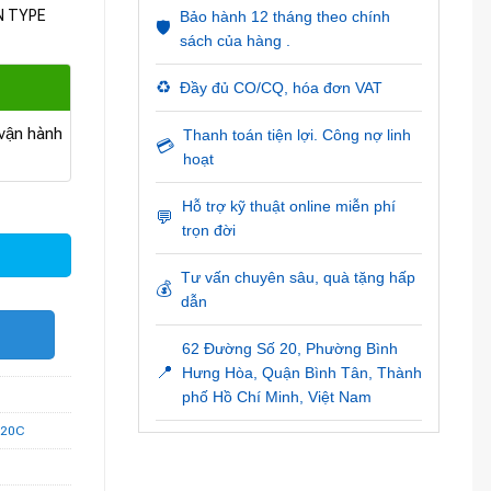
EN TYPE
Bảo hành 12 tháng theo chính
🛡️
sách của hàng .
♻️
Đầy đủ CO/CQ, hóa đơn VAT
ận hành
Thanh toán tiện lợi. Công nợ linh
💳
hoạt
Hỗ trợ kỹ thuật online miễn phí
💬
trọn đời
Tư vấn chuyên sâu, quà tặng hấp
💰
dẫn
O
62 Đường Số 20, Phường Bình
📍
Hưng Hòa, Quận Bình Tân, Thành
phố Hồ Chí Minh, Việt Nam
120C