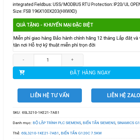
integrated Fieldbus: USS/ MODBUS RTU Protection: IP20/ UL OP
Size: FSB 196X100X203(HXWXD)
QUÀ TẶNG - KHUYẾN MẠI ĐẶC BIỆT
Miễn phí giao hàng Bảo hành chính hãng 12 tháng Lắp đặt và v
tận nơi Hỗ trợ kỹ thuật miễn phí trọn đời
6SL3210-1KE21-7AB1 | Biến tần G120C 7.5kW số lượng
ĐẶT HÀNG NGAY
LIÊN HỆ TƯ VẤN
LIÊN HỆ ZAL
SKU:
6SL3210-1KE21-7AB1
Danh mục:
BỘ LẬP TRÌNH PLC SIEMENS
,
BIẾN TẦN SIEMENS
,
SINAMICS G
Thẻ:
6SL3210-1KE21-7AB1
,
BIẾN TẦN G120C 7.5KW