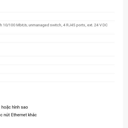
h 10/100 Mbit/s; unmanaged switch, 4 RJ45 ports, ext. 24 V DC
y hoặc hình sao
ác nút Ethernet khác