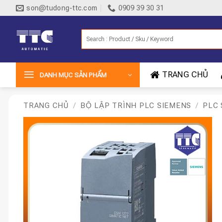
Bỏ
son@tudong-ttc.com
0909 39 30 31
qua
nội
Tìm
dung
kiếm:
TRANG CHỦ
DANH MỤC SẢN PHẨM
TRANG CHỦ
/
BỘ LẬP TRÌNH PLC SIEMENS
/
PLC 