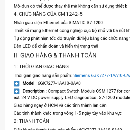
Mô-đun có thể được thay thế mà không cần sử dụng thiết bị l
4. CHỨC NĂNG CỦA CM 1242-5
Nhân giao diện Ethernet của SIMATIC S7-1200
Thiết kế mạng Ethernet công nghiệp cục bộ nhỏ với ba nút k
Tự động phát hiện tốc độ truyền dữ liệu bằng các chức năng 
Đèn LED để chẩn đoán và hiển thị trạng thái
II: GIAO HÀNG & THANH TOÁN
1: THỜI GIAN GIAO HÀNG
Thời gian giao hàng sản phẩm:
Siemens 6GK7277-1AA10-0A
Model
: 6GK7277-1AA10-0AA0
Description
: Compact Switch Module CSM 1277 for conne
ext. 24 V DC power supply LED diagnostics, S7-1200 modul
Giao hàng ngay ở HCM và các tỉnh thành lân cận
Các tỉnh thành khác trong vòng 1-5 ngày tùy vào khu vực
2: THANH TOÁN
Điều khoản thanh toán sản phẩm: 6GK7277-1AA10-0AA0