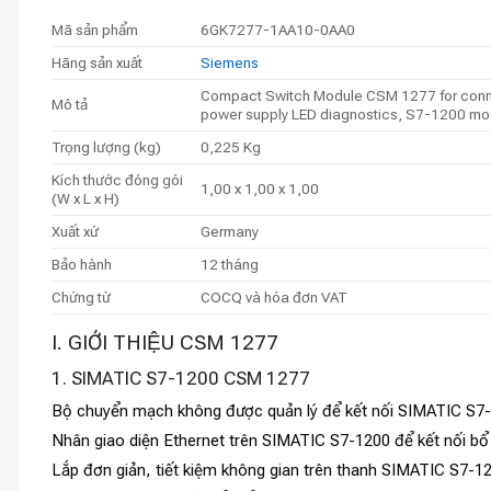
Mã sản phẩm
6GK7277-1AA10-0AA0
Hãng sản xuất
Siemens
Compact Switch Module CSM 1277 for connect
Mô tả
power supply LED diagnostics, S7-1200 mod
Trọng lượng (kg)
0,225 Kg
Kích thước đóng gói
1,00 x 1,00 x 1,00
(W x L x H)
Xuất xứ
Germany
Bảo hành
12 tháng
Chứng từ
COCQ và hóa đơn VAT
I. GIỚI THIỆU CSM 1277
1. SIMATIC S7-1200 CSM 1277
Bộ chuyển mạch không được quản lý để kết nối SIMATIC S7-12
Nhân giao diện Ethernet trên SIMATIC S7-1200 để kết nối bổ s
Lắp đơn giản, tiết kiệm không gian trên thanh SIMATIC S7-1