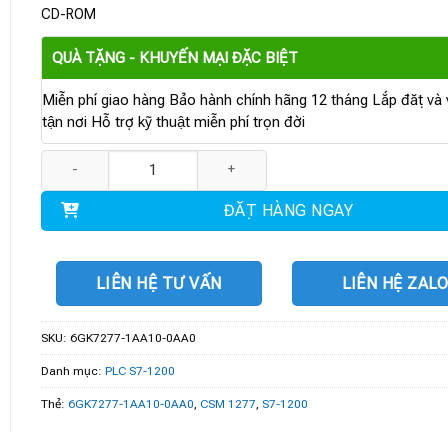
CD-ROM
QUÀ TẶNG - KHUYẾN MẠI ĐẶC BIỆT
Miễn phí giao hàng Bảo hành chính hãng 12 tháng Lắp đặt và v
tận nơi Hỗ trợ kỹ thuật miễn phí trọn đời
6GK7277-1AA10-0AA0 | S7-1200 COMPACT SWITCH MODULE CSM 
ĐẶT HÀNG NGAY
LIÊN HỆ TƯ VẤN
LIÊN HỆ ZAL
SKU:
6GK7277-1AA10-0AA0
Danh mục:
PLC S7-1200
Thẻ:
6GK7277-1AA10-0AA0
,
CSM 1277
,
S7-1200