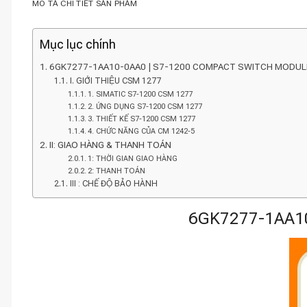
MÔ TẢ CHI TIẾT SẢN PHẨM
Mục lục chính
6GK7277-1AA10-0AA0 | S7-1200 COMPACT SWITCH MODUL
I. GIỚI THIỆU CSM 1277
1. SIMATIC S7-1200 CSM 1277
2. ỨNG DỤNG S7-1200 CSM 1277
3. THIẾT KẾ S7-1200 CSM 1277
4. CHỨC NĂNG CỦA CM 1242-5
II: GIAO HÀNG & THANH TOÁN
1: THỜI GIAN GIAO HÀNG
2: THANH TOÁN
III : CHẾ ĐỘ BẢO HÀNH
6GK7277-1AA1