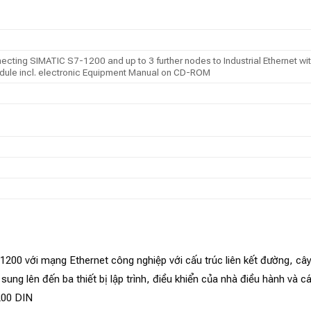
ing SIMATIC S7-1200 and up to 3 further nodes to Industrial Ethernet wit
ule incl. electronic Equipment Manual on CD-ROM
00 với mạng Ethernet công nghiệp với cấu trúc liên kết đường, câ
ung lên đến ba thiết bị lập trình, điều khiển của nhà điều hành và c
200 DIN