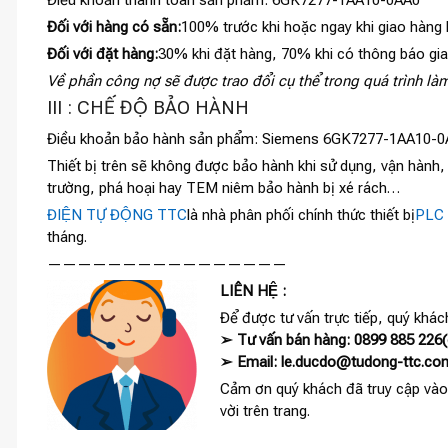
Đối với hàng có sẵn:
100% trước khi hoặc ngay khi giao hàng
Đối với đặt hàng:
30% khi đặt hàng, 70% khi có thông báo gi
Về phần công nợ sẽ được trao đổi cụ thể trong quá trình làm
III : CHẾ ĐỘ BẢO HÀNH
Điều khoản bảo hành sản phẩm: Siemens 6GK7277-1AA10-
Thiết bị trên sẽ không được bảo hành khi sử dụng, vận hành
trường, phá hoại hay TEM niêm bảo hành bị xé rách…
ĐIỆN TỰ ĐỘNG TTC
là nhà phân phối chính thức thiết bị
PLC 
tháng.
————————————————
LIÊN HỆ :
Để được tư vấn trực tiếp, quý khách
➢ Tư vấn bán hàng: 0899 885 226(c
➢ Email: le.ducdo@tudong-ttc.co
Cảm ơn quý khách đã truy cập vào
vời trên trang.