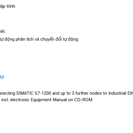
ập trình
hác
tự động phân tích và chuyển đổi tự động
A0
cting SIMATIC S7-1200 and up to 3 further nodes to Industrial Eth
e incl. electronic Equipment Manual on CD-ROM