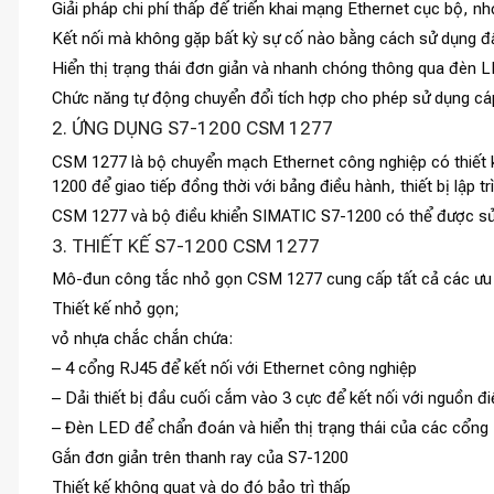
Giải pháp chi phí thấp để triển khai mạng Ethernet cục bộ, nh
Kết nối mà không gặp bất kỳ sự cố nào bằng cách sử dụng đ
Hiển thị trạng thái đơn giản và nhanh chóng thông qua đèn LE
Chức năng tự động chuyển đổi tích hợp cho phép sử dụng cáp
2. ỨNG DỤNG S7-1200 CSM 1277
CSM 1277 là bộ chuyển mạch Ethernet công nghiệp có thiết
1200 để giao tiếp đồng thời với bảng điều hành, thiết bị lập t
CSM 1277 và bộ điều khiển SIMATIC S7-1200 có thể được sử d
3. THIẾT KẾ S7-1200 CSM 1277
Mô-đun công tắc nhỏ gọn CSM 1277 cung cấp tất cả các ưu 
Thiết kế nhỏ gọn;
vỏ nhựa chắc chắn chứa:
– 4 cổng RJ45 để kết nối với Ethernet công nghiệp
– Dải thiết bị đầu cuối cắm vào 3 cực để kết nối với nguồn đ
– Đèn LED để chẩn đoán và hiển thị trạng thái của các cổng
Gắn đơn giản trên thanh ray của S7-1200
Thiết kế không quạt và do đó bảo trì thấp