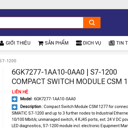
GIỚI THIỆU
SẢN PHẨM
DICH VỤ
TIN T
S7-1200
6GK7277-1AA10-0AA0 | S7-1200
COMPACT SWITCH MODULE CSM 1
LIÊN HỆ
Model
: 6GK7277-1AA10-0AA0
Description
: Compact Switch Module CSM 1277 for connec
SIMATIC S7-1200 and up to 3 further nodes to Industrial Etherne
10/100 Mbit/s; unmanaged switch, 4 RJ45 ports, ext. 24 V DC po
LED diagnostics, S7-1200 module incl. electronic Equipment Ma