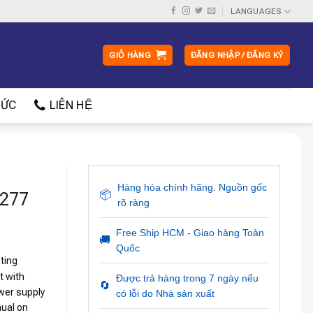
LANGUAGES
GIỎ HÀNG
ĐĂNG NHẬP / ĐĂNG KÝ
ỨC
LIÊN HỆ
Hàng hóa chính hãng. Nguồn gốc
277
📦
rõ ràng
Free Ship HCM - Giao hàng Toàn
🚚
Quốc
ting
t with
Được trả hàng trong 7 ngày nếu
🔄
wer supply
có lỗi do Nhà sản xuất
nual on