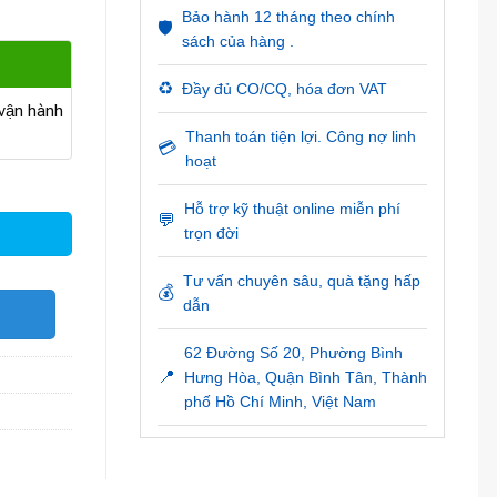
Bảo hành 12 tháng theo chính
🛡️
sách của hàng .
♻️
Đầy đủ CO/CQ, hóa đơn VAT
ận hành
Thanh toán tiện lợi. Công nợ linh
💳
hoạt
1277 số lượng
Hỗ trợ kỹ thuật online miễn phí
💬
trọn đời
Tư vấn chuyên sâu, quà tặng hấp
💰
dẫn
O
62 Đường Số 20, Phường Bình
📍
Hưng Hòa, Quận Bình Tân, Thành
phố Hồ Chí Minh, Việt Nam