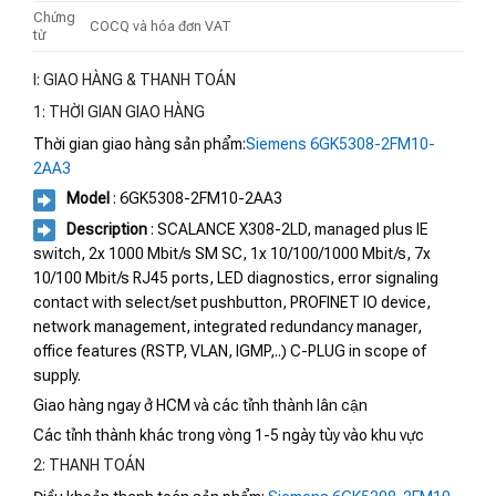
Chứng
COCQ và hóa đơn VAT
từ
I: GIAO HÀNG & THANH TOÁN
1: THỜI GIAN GIAO HÀNG
Thời gian giao hàng sản phẩm:
Siemens 6GK5308-2FM10-
2AA3
Model
: 6GK5308-2FM10-2AA3
Description
: SCALANCE X308-2LD, managed plus IE
switch, 2x 1000 Mbit/s SM SC, 1x 10/100/1000 Mbit/s, 7x
10/100 Mbit/s RJ45 ports, LED diagnostics, error signaling
contact with select/set pushbutton, PROFINET IO device,
network management, integrated redundancy manager,
office features (RSTP, VLAN, IGMP,..) C-PLUG in scope of
supply.
Giao hàng ngay ở HCM và các tỉnh thành lân cận
Các tỉnh thành khác trong vòng 1-5 ngày tùy vào khu vực
2: THANH TOÁN