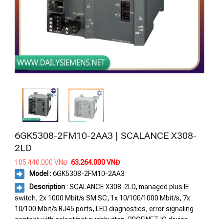
6GK5308-2FM10-2AA3 | SCALANCE X308-
2LD
Giá
Giá
105.440.000
VNĐ
63.264.000
VNĐ
gốc
hiện
Model
:
6GK5308-2FM10-2AA3
là:
tại
105.440.000 VNĐ.
là:
Description
: SCALANCE X308-2LD, managed plus IE
63.264.000 VNĐ.
switch, 2x 1000 Mbit/s SM SC, 1x 10/100/1000 Mbit/s, 7x
10/100 Mbit/s RJ45 ports, LED diagnostics, error signaling