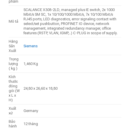
phẩm
SCALANCE X308-2LD, managed plus IE switch, 2x 1000
Mbit/s SM SC, 1x 10/100/1000 Mbit/s, 7x 10/100 Mbit/s
RJ45 ports, LED diagnostics, error signaling contact with
Mô tả
select/set pushbutton, PROFINET IO device, network
management, integrated redundancy manager, office
features (RSTP, VLAN, IGMP,..) C-PLUG in scope of supply.
Hãng
Sản
Siemens
Xuất
Trọng
lượng
1,460 Kg
( kg )
Kích
thước
đóng
24,80 x 26,60 x 18,80
gói (W
x L x
H)
Xuất
Germany
xứ
Bảo
12 tháng
hành