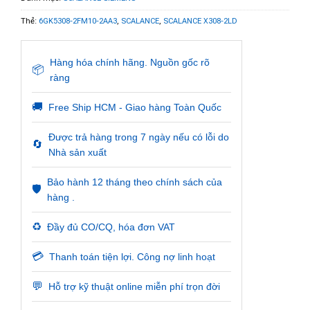
Thẻ:
6GK5308-2FM10-2AA3
,
SCALANCE
,
SCALANCE X308-2LD
Hàng hóa chính hãng. Nguồn gốc rõ
📦
ràng
🚚
Free Ship HCM - Giao hàng Toàn Quốc
Được trả hàng trong 7 ngày nếu có lỗi do
🔄
Nhà sản xuất
Bảo hành 12 tháng theo chính sách của
🛡️
hàng .
♻️
Đầy đủ CO/CQ, hóa đơn VAT
💳
Thanh toán tiện lợi. Công nợ linh hoạt
💬
Hỗ trợ kỹ thuật online miễn phí trọn đời