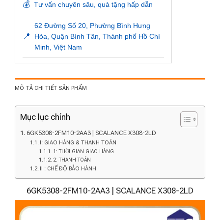
💰
Tư vấn chuyên sâu, quà tặng hấp dẫn
62 Đường Số 20, Phường Bình Hưng
📍
Hòa, Quận Bình Tân, Thành phố Hồ Chí
Minh, Việt Nam
MÔ TẢ CHI TIẾT SẢN PHẨM
Mục lục chính
6GK5308-2FM10-2AA3 | SCALANCE X308-2LD
I: GIAO HÀNG & THANH TOÁN
1: THỜI GIAN GIAO HÀNG
2: THANH TOÁN
II : CHẾ ĐỘ BẢO HÀNH
6GK5308-2FM10-2AA3 | SCALANCE X308-2LD