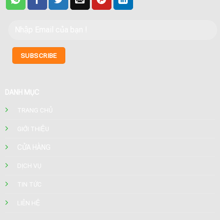
DANH MỤC
TRANG CHỦ
GIỚI THIỆU
CỬA HÀNG
DỊCH VỤ
TIN TỨC
LIÊN HỆ