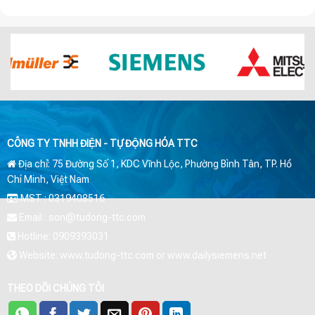
CÔNG TY TNHH ĐIỆN - TỰ ĐỘNG HÓA TTC
Địa chỉ: 75 Đường Số 1, KDC Vĩnh Lộc, Phường Bình Tân, TP. Hồ
Chí Minh, Việt Nam
MST : 0319408516
Email : son@tudong-ttc.com
Hotline: 0909393031
Website: www.tudong-ttc.com or www.dailysiemens.net
THEO DÕI CHÚNG TÔI