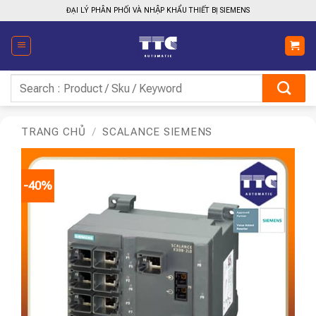
Bỏ
ĐẠI LÝ PHÂN PHỐI VÀ NHẬP KHẨU THIẾT BỊ SIEMENS
qua
nội
dung
Tìm
kiếm:
TRANG CHỦ
/
SCALANCE SIEMENS
-40%