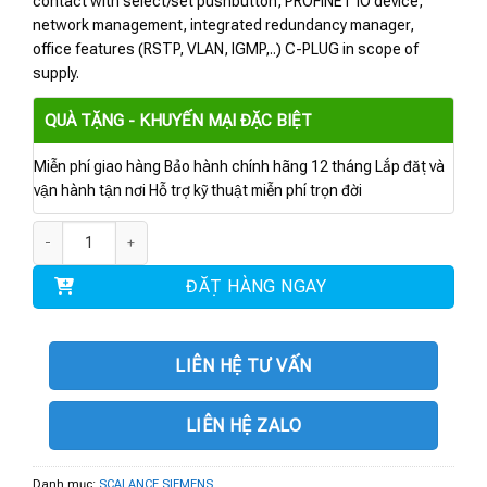
contact with select/set pushbutton, PROFINET IO device,
network management, integrated redundancy manager,
office features (RSTP, VLAN, IGMP,..) C-PLUG in scope of
supply.
QUÀ TẶNG - KHUYẾN MẠI ĐẶC BIỆT
Miễn phí giao hàng Bảo hành chính hãng 12 tháng Lắp đặt và
vận hành tận nơi Hỗ trợ kỹ thuật miễn phí trọn đời
6GK5308-2FM10-2AA3 | SCALANCE X308-2LD số lượng
ĐẶT HÀNG NGAY
LIÊN HỆ TƯ VẤN
LIÊN HỆ ZALO
Danh mục:
SCALANCE SIEMENS