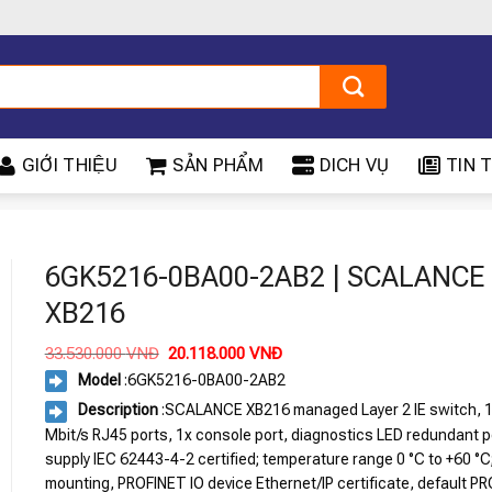
GIỚI THIỆU
SẢN PHẨM
DICH VỤ
TIN T
6GK5216-0BA00-2AB2 | SCALANCE
XB216
Giá
Giá
33.530.000
VNĐ
20.118.000
VNĐ
gốc
hiện
Model
:
6GK5216-0BA00-2AB2
là:
tại
33.530.000 VNĐ.
là:
Description
:SCALANCE XB216 managed Layer 2 IE switch, 
20.118.000 VNĐ.
Mbit/s RJ45 ports, 1x console port, diagnostics LED redundant 
supply IEC 62443-4-2 certified; temperature range 0 °C to +60 °C;
mounting, PROFINET IO device Ethernet/IP certificate, default P