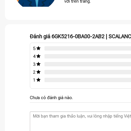
vời trên trang.
Đánh giá 6GK5216-0BA00-2AB2 | SCALAN
5
4
3
2
1
Chưa có đánh giá nào.