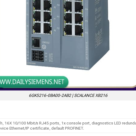
6GK5216-0BA00-2AB2 | SCALANCE XB216
 16X 10/100 Mbit/s RJ45 ports, 1x console port, diagnostics LED redundan
vice Ethernet/IP certificate, default PROFINET.