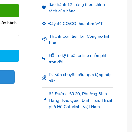
Bảo hành 12 tháng theo chính
🛡️
sách của hàng .
ận hành
♻️
Đầy đủ CO/CQ, hóa đơn VAT
Thanh toán tiện lợi. Công nợ linh
💳
hoạt
Hỗ trợ kỹ thuật online miễn phí
💬
trọn đời
Tư vấn chuyên sâu, quà tặng hấp
O
💰
dẫn
62 Đường Số 20, Phường Bình
📍
Hưng Hòa, Quận Bình Tân, Thành
phố Hồ Chí Minh, Việt Nam