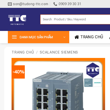
Bỏ
son@tudong-ttc.com
0909 39 30 31
qua
nội
Tìm
dung
kiếm:
TRANG CHỦ
DANH MỤC SẢN PHẨM
TRANG CHỦ
/
SCALANCE SIEMENS
-40%