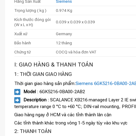
Hãng Sản Xuất
Siemens
Trọng lượng ( kg )
0.974 Kg
Kích thước đóng gói
0.039 x 0.039 x 0.039
(W x L x H)
Xuất xứ
Germany
Bảo hành
12 tháng
Chứng từ
COCQ và hóa đơn VAT
I: GIAO HÀNG & THANH TOÁN
1: THỜI GIAN GIAO HÀNG
Thời gian giao hàng sản phẩm:
Siemens 6GK5216-0BA00-2A
Model
: 6GK5216-0BA00-2AB2
Description
: SCALANCE XB216 managed Layer 2 IE switch
temperature range 0 °C to +60 °C; DIN-rail mounting, PROFI
Giao hàng ngay ở HCM và các tỉnh thành lân cận
Các tỉnh thành khác trong vòng 1-5 ngày tùy vào khu vực
2: THANH TOÁN