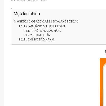
Mục lục chính
6GK5216-0BA00-2AB2 | SCALANCE XB216
I: GIAO HÀNG & THANH TOÁN
1: THỜI GIAN GIAO HÀNG
2: THANH TOÁN
II : CHẾ ĐỘ BẢO HÀNH