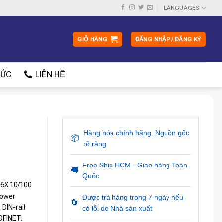
LANGUAGES
GIỎ HÀNG
ĐĂNG NHẬP / ĐĂNG KÝ
ỨC
LIÊN HỆ
Hàng hóa chính hãng. Nguồn gốc
📦
rõ ràng
Free Ship HCM - Giao hàng Toàn
🚚
Quốc
16X 10/100
power
Được trả hàng trong 7 ngày nếu
🔄
 DIN-rail
có lỗi do Nhà sản xuất
ROFINET.