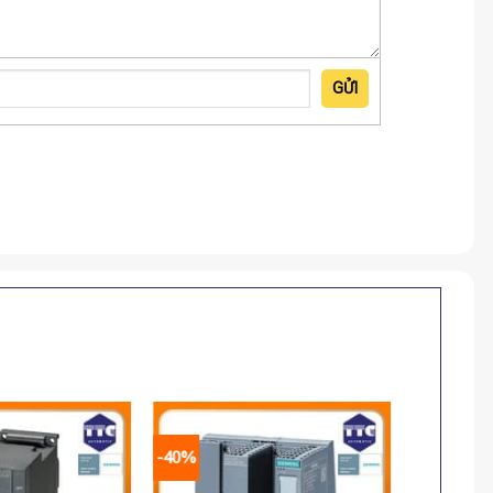
GỬI
-40%