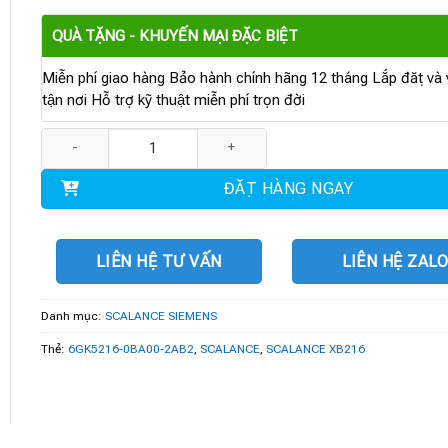
QUÀ TẶNG - KHUYẾN MẠI ĐẶC BIỆT
Miễn phí giao hàng Bảo hành chính hãng 12 tháng Lắp đặt và v
tận nơi Hỗ trợ kỹ thuật miễn phí trọn đời
6GK5216-0BA00-2AB2 | SCALANCE XB216 số lượng
ĐẶT HÀNG NGAY
LIÊN HỆ TƯ VẤN
LIÊN HỆ ZAL
Danh mục:
SCALANCE SIEMENS
Thẻ:
6GK5216-0BA00-2AB2
,
SCALANCE
,
SCALANCE XB216