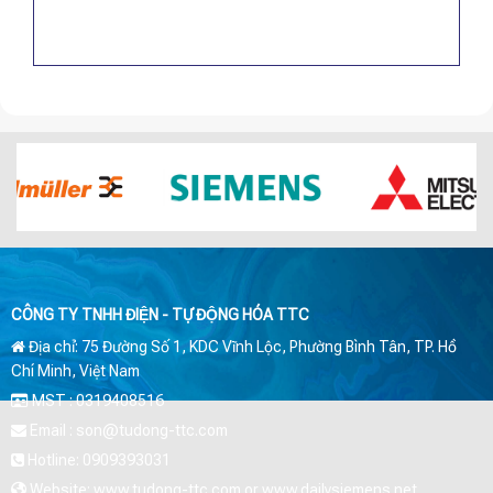
CÔNG TY TNHH ĐIỆN - TỰ ĐỘNG HÓA TTC
Địa chỉ: 75 Đường Số 1, KDC Vĩnh Lộc, Phường Bình Tân, TP. Hồ
Chí Minh, Việt Nam
MST : 0319408516
Email : son@tudong-ttc.com
Hotline: 0909393031
Website: www.tudong-ttc.com or www.dailysiemens.net