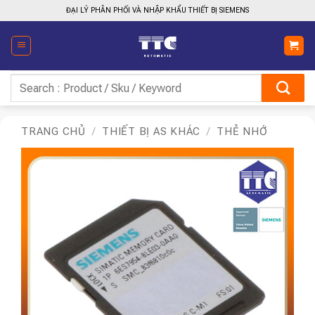
Bỏ
ĐẠI LÝ PHÂN PHỐI VÀ NHẬP KHẨU THIẾT BỊ SIEMENS
qua
nội
dung
Tìm
kiếm:
TRANG CHỦ
/
THIẾT BỊ AS KHÁC
/
THẺ NHỚ