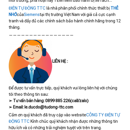
môi trường, phá hoại hay TEM niêm bảo hành bị xé rách…
ĐIỆN TỰ ĐỘNG TTC
là nhà phân phối chính thức thiết bị
THẺ
NHỚ
của
Siemens
tại thị trường Việt Nam với giá cả cực cạnh
tranh và đầy đủ các chính sách bảo hành chính hãng trong 12
tháng.
————————————————
LIÊN HỆ :
Để được tư vấn trực tiếp, quý khách vui lòng liên hệ với chúng
tôi theo thông tin sau:
➢ Tư vấn bán hàng: 0899 885 226(call/zalo)
➢ Email: le.ducdo@tudong-ttc.com
Cảm ơn quý khách đã truy cập vào website
CÔNG TY ĐIỆN TỰ
ĐỘNG TTC
Kính chúc quý khách nhận được những thông tin
hữu ích và có những trải nghiệm tuyệt vời trên trang.