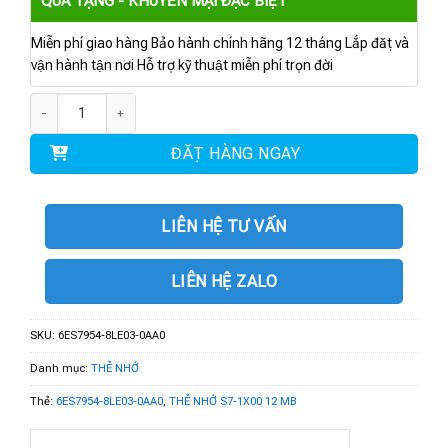
QUÀ TẶNG - KHUYẾN MẠI ĐẶC BIỆT
Miễn phí giao hàng Bảo hành chính hãng 12 tháng Lắp đặt và
vận hành tận nơi Hỗ trợ kỹ thuật miễn phí trọn đời
6ES7954-8LE03-0AA0 | Thẻ nhớ S7-1X00 CPU/SINAMICS 12 MB số lượng
ĐẶT HÀNG NGAY
LIÊN HỆ TƯ VẤN
LIÊN HỆ ZALO
SKU:
6ES7954-8LE03-0AA0
Danh mục:
THẺ NHỚ
Thẻ:
6ES7954-8LE03-0AA0
,
THẺ NHỚ S7-1X00 12 MB