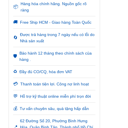
Hàng hóa chính hãng. Nguồn gốc rõ
📦
ràng
🚚
Free Ship HCM - Giao hàng Toàn Quốc
Được trả hàng trong 7 ngày nếu có lỗi do
🔄
Nhà sản xuất
Bảo hành 12 tháng theo chính sách của
🛡️
hàng .
♻️
Đầy đủ CO/CQ, hóa đơn VAT
💳
Thanh toán tiện lợi. Công nợ linh hoạt
💬
Hỗ trợ kỹ thuật online miễn phí trọn đời
💰
Tư vấn chuyên sâu, quà tặng hấp dẫn
62 Đường Số 20, Phường Bình Hưng
📍
Hòa, Quận Bình Tân, Thành phố Hồ Chí