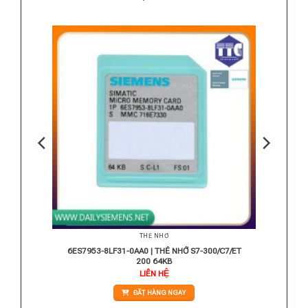
THẺ NHỚ
cho S7-
6ES7953-8LF31-0AA0 | THẺ NHỚ S7-300/C7/ET
200 64KB
LIÊN HỆ
ĐẶT HÀNG NGAY