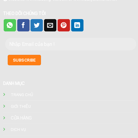
THEO DÕI CHÚNG TÔI
DANH MỤC
TRANG CHỦ
GIỚI THIỆU
CỬA HÀNG
DỊCH VỤ