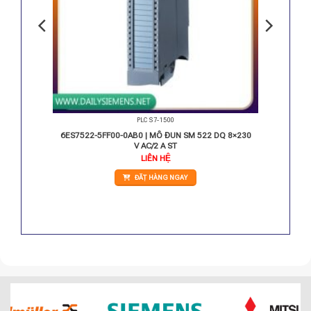
PLC S7-1500
1 PN
6ES7522-5FF00-0AB0 | MÔ ĐUN SM 522 DQ 8×230
V AC/2 A ST
LIÊN HỆ
ĐẶT HÀNG NGAY