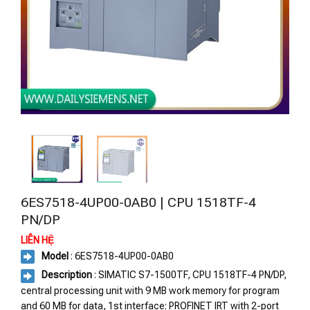
6ES7518-4UP00-0AB0 | CPU 1518TF-4
PN/DP
LIÊN HỆ
Model
: 6ES7518-4UP00-0AB0
Description
: SIMATIC S7-1500TF, CPU 1518TF-4 PN/DP,
central processing unit with 9 MB work memory for program
and 60 MB for data, 1st interface: PROFINET IRT with 2-port