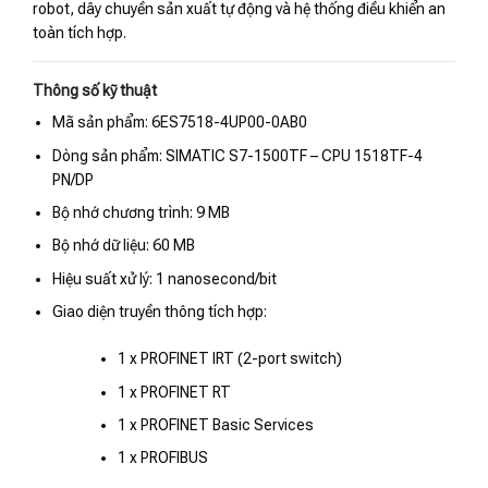
robot, dây chuyền sản xuất tự động và hệ thống điều khiển an
toàn tích hợp.
Thông số kỹ thuật
Mã sản phẩm: 6ES7518-4UP00-0AB0
Dòng sản phẩm: SIMATIC S7-1500TF – CPU 1518TF-4
PN/DP
Bộ nhớ chương trình: 9 MB
Bộ nhớ dữ liệu: 60 MB
Hiệu suất xử lý: 1 nanosecond/bit
Giao diện truyền thông tích hợp:
1 x PROFINET IRT (2-port switch)
1 x PROFINET RT
1 x PROFINET Basic Services
1 x PROFIBUS