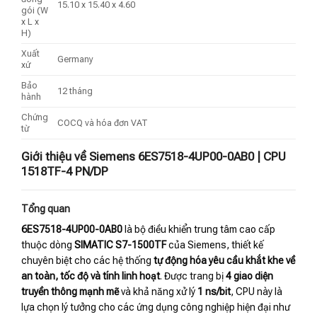
15.10 x 15.40 x 4.60
gói (W
x L x
H)
Xuất
Germany
xứ
Bảo
12 tháng
hành
Chứng
COCQ và hóa đơn VAT
từ
Giới thiệu về Siemens 6ES7518-4UP00-0AB0 | CPU
1518TF-4 PN/DP
Tổng quan
6ES7518-4UP00-0AB0
là bộ điều khiển trung tâm cao cấp
thuộc dòng
SIMATIC S7-1500TF
của Siemens, thiết kế
chuyên biệt cho các hệ thống
tự động hóa yêu cầu khắt khe về
an toàn, tốc độ và tính linh hoạt
. Được trang bị
4 giao diện
truyền thông mạnh mẽ
và khả năng xử lý
1 ns/bit
, CPU này là
lựa chọn lý tưởng cho các ứng dụng công nghiệp hiện đại như