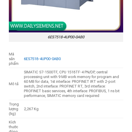
6ES7518-4UP00-0AB0
Mã
sản
6ES7518-4UP00-0AB0
phẩm
SIMATIC S7-1500TF, CPU 1518TF-4 PN/DP, central
processing unit with 9 MB work memory for program and
60 MB for data, 1st interface: PROFINET IRT with 2-port
Mô tả
switch, 2nd interface: PROFINET RT, 3rd interface:
PROFINET basic services, 4th interface: PROFIBUS, 1 ns bit
performance, SIMATIC memory card required
Trọng
lượng
2,267 Kg
(kg)
Kích
thước
đóng