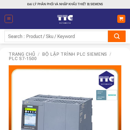
Bỏ
ĐẠI LÝ PHÂN PHỐI VÀ NHẬP KHẨU THIẾT BỊ SIEMENS
qua
nội
dung
Tìm
kiếm:
TRANG CHỦ
/
BỘ LẬP TRÌNH PLC SIEMENS
/
PLC S7-1500