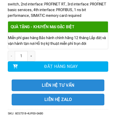
switch, 2nd interface: PROFINET RT, 3rd interface: PROFINET
basic services, 4th interface: PROFIBUS, 1 ns bit
performance, SIMATIC memory card required
QUÀ TẶNG - KHUYẾN MẠI ĐẶC BIỆT
Miễn phí giao hàng Bảo hành chính hãng 12 tháng Lắp đặt và
vận hành tận nơi Hỗ trợ kỹ thuật miễn phí trọn đời
6ES7518-4UP00-0AB0 | CPU 1518TF-4 PN/DP số lượng
ĐẶT HÀNG NGAY
LIÊN HỆ TƯ VẤN
LIÊN HỆ ZALO
SKU:
6ES7518-4UP00-0AB0