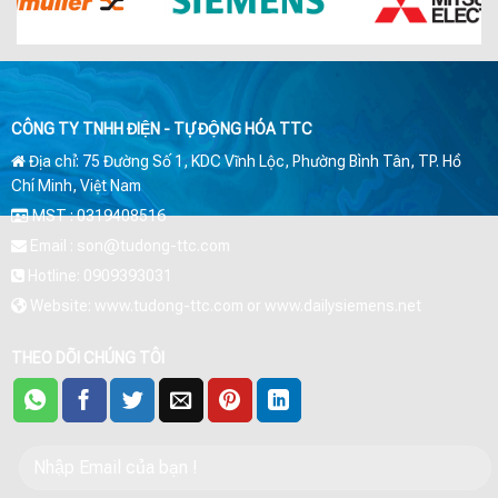
CÔNG TY TNHH ĐIỆN - TỰ ĐỘNG HÓA TTC
Địa chỉ: 75 Đường Số 1, KDC Vĩnh Lộc, Phường Bình Tân, TP. Hồ
Chí Minh, Việt Nam
MST : 0319408516
Email : son@tudong-ttc.com
Hotline: 0909393031
Website: www.tudong-ttc.com or www.dailysiemens.net
THEO DÕI CHÚNG TÔI