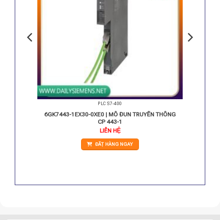
PLC S7-400
12-1
6GK7443-1EX30-0XE0 | MÔ ĐUN TRUYỀN THÔNG
CP 443-1
LIÊN HỆ
ĐẶT HÀNG NGAY