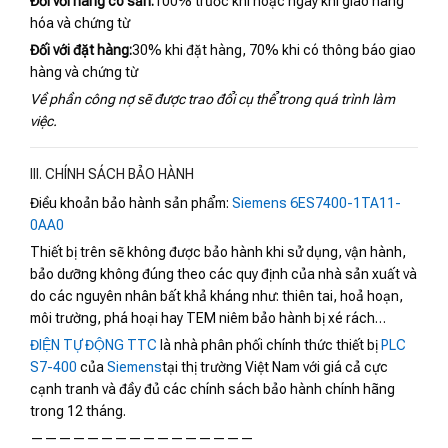
Đối với hàng có sẵn:
100% trước khi hoặc ngay khi giao hàng
hóa và chứng từ
Đối với đặt hàng:
30% khi đặt hàng, 70% khi có thông báo giao
hàng và chứng từ
Về phần công nợ sẽ được trao đổi cụ thể trong quá trình làm
việc.
III. CHÍNH SÁCH BẢO HÀNH
Điều khoản bảo hành sản phẩm:
Siemens 6ES7400-1TA11-
0AA0
Thiết bị trên sẽ không được bảo hành khi sử dụng, vận hành,
bảo dưỡng không đúng theo các quy định của nhà sản xuất và
do các nguyên nhân bất khả kháng như: thiên tai, hoả hoạn,
môi trường, phá hoại hay TEM niêm bảo hành bị xé rách…
ĐIỆN TỰ ĐỘNG TTC
là nhà phân phối chính thức thiết bị
PLC
S7-400
của
Siemens
tại thị trường Việt Nam với giá cả cực
cạnh tranh và đầy đủ các chính sách bảo hành chính hãng
trong 12 tháng.
————————————————