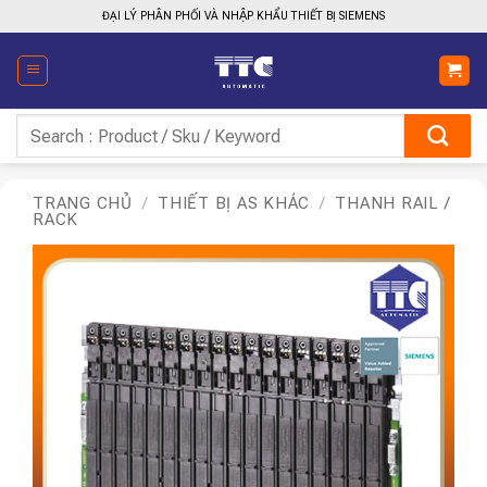
Bỏ
ĐẠI LÝ PHÂN PHỐI VÀ NHẬP KHẨU THIẾT BỊ SIEMENS
qua
nội
dung
Tìm
kiếm:
TRANG CHỦ
/
THIẾT BỊ AS KHÁC
/
THANH RAIL /
RACK