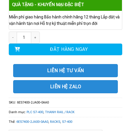
QUÀ TẶNG - KHUYẾN MẠI ĐẶC BIỆT
Miễn phí giao hàng Bảo hành chính hãng 12 tháng Lắp đặt và
vận hành tận nơi Hỗ trợ kỹ thuật miễn phí trọn đời
6ES7400-2JA00-0AA0 | RACK UR2-H 2 X 9 SLOT số lượng
ĐẶT HÀNG NGAY
LIÊN HỆ TƯ VẤN
LIÊN HỆ ZALO
SKU:
6ES7400-2JA00-0AA0
Danh mục:
PLC S7-400
,
THANH RAIL / RACK
Thẻ:
6ES7400-2JA00-0AA0
,
RACKS
,
S7-400