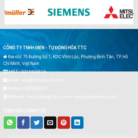
CÔNG TY TNHH ĐIỆN - TỰ ĐỘNG HÓA TTC
Địa chỉ: 75 Đường Số 1, KDC Vĩnh Lộc, Phường Bình Tân, TP. Hồ
Chí Minh, Việt Nam
MST : 0319408516
Email : son@tudong-ttc.com
Hotline: 0909393031
Website: www.tudong-ttc.com or www.dailysiemens.net
THEO DÕI CHÚNG TÔI