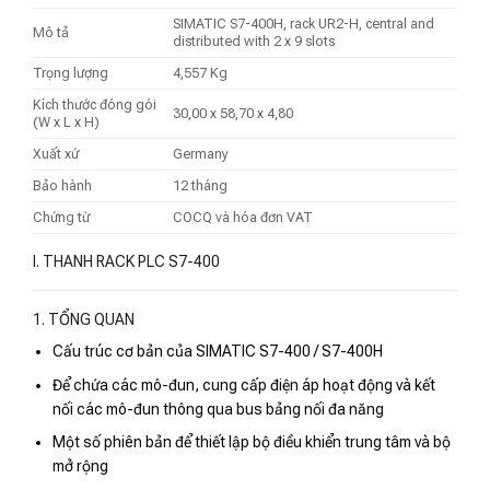
SIMATIC S7-400H, rack UR2-H, central and
Mô tả
distributed with 2 x 9 slots
Trọng lượng
4,557 Kg
Kích thước đóng gói
30,00 x 58,70 x 4,80
(W x L x H)
Xuất xứ
Germany
Bảo hành
12 tháng
Chứng từ
COCQ và hóa đơn VAT
I. THANH RACK PLC S7-400
1. TỔNG QUAN
Cấu trúc cơ bản của SIMATIC S7-400 / S7-400H
Để chứa các mô-đun, cung cấp điện áp hoạt động và kết
nối các mô-đun thông qua bus bảng nối đa năng
Một số phiên bản để thiết lập bộ điều khiển trung tâm và bộ
mở rộng