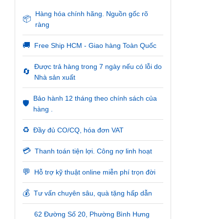
Hàng hóa chính hãng. Nguồn gốc rõ
📦
ràng
🚚
Free Ship HCM - Giao hàng Toàn Quốc
Được trả hàng trong 7 ngày nếu có lỗi do
🔄
Nhà sản xuất
Bảo hành 12 tháng theo chính sách của
🛡️
hàng .
♻️
Đầy đủ CO/CQ, hóa đơn VAT
💳
Thanh toán tiện lợi. Công nợ linh hoạt
💬
Hỗ trợ kỹ thuật online miễn phí trọn đời
💰
Tư vấn chuyên sâu, quà tặng hấp dẫn
62 Đường Số 20, Phường Bình Hưng