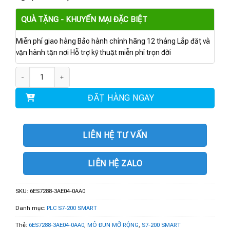
QUÀ TẶNG - KHUYẾN MẠI ĐẶC BIỆT
Miễn phí giao hàng Bảo hành chính hãng 12 tháng Lắp đặt và
vận hành tận nơi Hỗ trợ kỹ thuật miễn phí trọn đời
6ES7288-3AE04-0AA0 | MÔ ĐUN MỞ RỘNG S7-200 SMART SM AI04 4AI số
ĐẶT HÀNG NGAY
LIÊN HỆ TƯ VẤN
LIÊN HỆ ZALO
SKU:
6ES7288-3AE04-0AA0
Danh mục:
PLC S7-200 SMART
Thẻ:
6ES7288-3AE04-0AA0
,
MÔ ĐUN MỞ RỘNG
,
S7-200 SMART