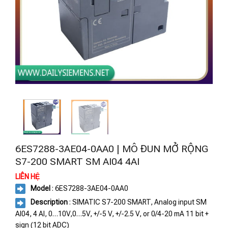
6ES7288-3AE04-0AA0 | MÔ ĐUN MỞ RỘNG
S7-200 SMART SM AI04 4AI
LIÊN HỆ
Model
: 6ES7288-3AE04-0AA0
Description
: SIMATIC S7-200 SMART, Analog input SM
AI04, 4 AI, 0…10V,0…5V, +/-5 V, +/-2.5 V, or 0/4-20 mA 11 bit +
sign (12 bit ADC)