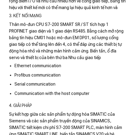
rộng điểm I / O và nhu cầu nhiều hơn về cổng giao tiếp, bảng tín
hiệu với thiết kế mới có thể mang lại hiệu quả kinh tế hơn và
3. KẾT NỐI MẠNG
Thân mô-đun CPU S7-200 SMART SR / ST tích hợp 1
PROFINET giao diện và 1 giao diện RS485. Bằng cách mở rộng
bảng tín hiệu CM01 hoặc mô-đun EM DP01, số lượng cổng
giao tiếp có thể tăng lên đến 4, có thể đáp ứng các thiết bị tự
động hóa nhỏ và những màn hình cảm ứng. Biến tần, ổ đĩa
servo và thiết bị của bên thứ ba Nhu cầu giao tiếp
Ethernet communication
Profibus communication
Serial communication
Communication with the host computer
4. GIẢI PHÁP
Sự kết hợp giữa các sản phẩm tự động hóa SIMATIC của
Siemens và các sản phẩm truyền động của SINAMICS,
SIMATIC tiết kiệm chi phí S7-200 SMART PLC, màn hình cảm
ứng SIMATIC SMART LINE, biến tần SINAMICS V20 và hệ