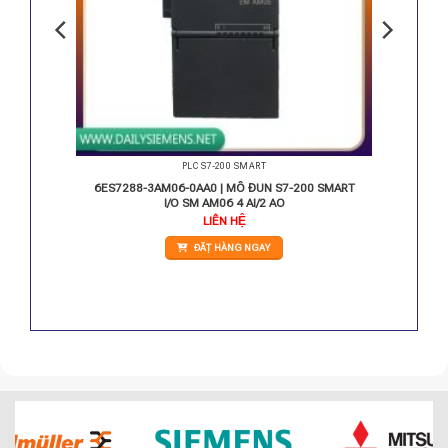
PLC S7-200 SMART
 SMART
6ES7288-3AM06-0AA0 | MÔ ĐUN S7-200 SMART
I/O SM AM06 4 AI/2 AO
LIÊN HỆ
ĐẶT HÀNG NGAY