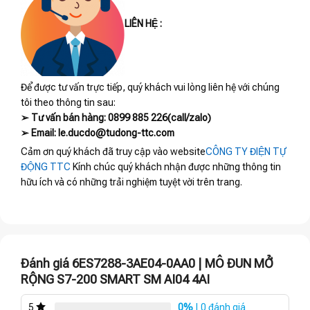
LIÊN HỆ :
Để được tư vấn trực tiếp, quý khách vui lòng liên hệ với chúng
tôi theo thông tin sau:
➢ Tư vấn bán hàng: 0899 885 226(call/zalo)
➢ Email: le.ducdo@tudong-ttc.com
Cảm ơn quý khách đã truy cập vào website
CÔNG TY ĐIỆN TỰ
ĐỘNG TTC
Kính chúc quý khách nhận được những thông tin
hữu ích và có những trải nghiệm tuyệt vời trên trang.
Đánh giá 6ES7288-3AE04-0AA0 | MÔ ĐUN MỞ
RỘNG S7-200 SMART SM AI04 4AI
0%
| 0 đánh giá
5