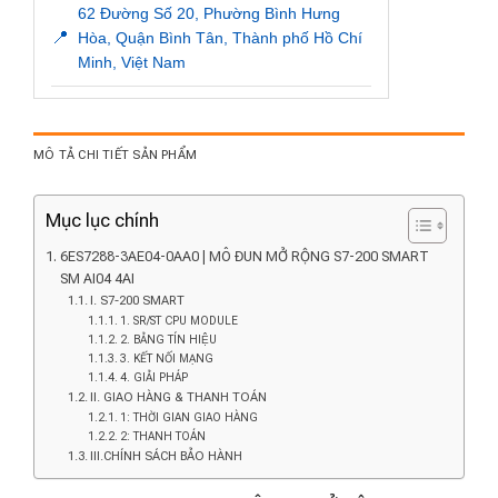
62 Đường Số 20, Phường Bình Hưng
📍
Hòa, Quận Bình Tân, Thành phố Hồ Chí
Minh, Việt Nam
MÔ TẢ CHI TIẾT SẢN PHẨM
Mục lục chính
6ES7288-3AE04-0AA0 | MÔ ĐUN MỞ RỘNG S7-200 SMART
SM AI04 4AI
I. S7-200 SMART
1. SR/ST CPU MODULE
2. BẢNG TÍN HIỆU
3. KẾT NỐI MẠNG
4. GIẢI PHÁP
II. GIAO HÀNG & THANH TOÁN
1: THỜI GIAN GIAO HÀNG
2: THANH TOÁN
III.CHÍNH SÁCH BẢO HÀNH