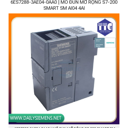
6ES7288-3AE04-0AA0 | MÔ ĐUN MỞ RỘNG S7-200
SMART SM AI04 4AI