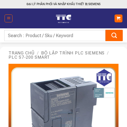
Bỏ
ĐẠI LÝ PHÂN PHỐI VÀ NHẬP KHẨU THIẾT BỊ SIEMENS
qua
nội
dung
Tìm
kiếm:
TRANG CHỦ
/
BỘ LẬP TRÌNH PLC SIEMENS
/
PLC S7-200 SMART