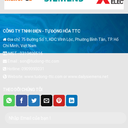
CÔNG TY TNHH ĐIỆN - TỰ ĐỘNG HÓA TTC
Địa chỉ: 75 Đường Số 1, KDC Vĩnh Lộc, Phường Bình Tân, TP. Hồ
Chí Minh, Việt Nam
MST : 0319408516
Email : son@tudong-ttc.com
Hotline: 0909393031
Website: www.tudong-ttc.com or www.dailysiemens.net
THEO DÕI CHÚNG TÔI