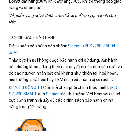
Đối với đặt hàng:
30% khi đặt hàng, 70% khi có thông báo giao
hàng và chứng từ
Về phần công nợ sẽ được trao đổi cụ thể trong quá trình làm
việc.
III.CHÍNH SÁCH BẢO HÀNH
Điều khoản bảo hành sản phẩm:
Siemens 6ES7288-3AE04-
0AA0
Thiết bị trên sẽ không được bảo hành khi sử dụng, vận hành,
bảo dưỡng không đúng theo các quy định của nhà sản xuất và
do các nguyên nhân bất khả kháng như: thiên tai, hoả hoạn,
môi trường, phá hoại hay TEM niêm bảo hành bị xé rách…
ĐIỆN TỰ ĐỘNG TTC
là nhà phân phối chính thức thiết bị
PLC
S7-200 SMART
của
Siemens
tại thị trường Việt Nam với giá cả
cực cạnh tranh và đầy đủ các chính sách bảo hành chính
hãng trong 12 tháng.
————————————————