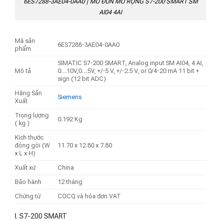
6ES7288-3AE04-0AA0 | MÔ ĐUN MỞ RỘNG S7-200 SMART SM
AI04 4AI
Mã sản
6ES7288-3AE04-0AA0
phẩm
SIMATIC S7-200 SMART, Analog input SM AI04, 4 AI,
Mô tả
0…10V,0…5V, +/-5 V, +/-2.5 V, or 0/4-20 mA 11 bit +
sign (12 bit ADC)
Hãng Sản
Siemens
Xuất
Trọng lượng
0.192 Kg
( kg )
Kích thước
đóng gói (W
11.70 x 12.80 x 7.80
x L x H)
Xuất xứ
China
Bảo hành
12 tháng
Chứng từ
COCQ và hóa đơn VAT
I. S7-200 SMART