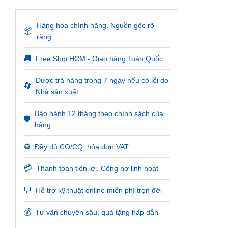
Hàng hóa chính hãng. Nguồn gốc rõ
📦
ràng
🚚
Free Ship HCM - Giao hàng Toàn Quốc
Được trả hàng trong 7 ngày nếu có lỗi do
🔄
Nhà sản xuất
Bảo hành 12 tháng theo chính sách của
🛡️
hàng .
♻️
Đầy đủ CO/CQ, hóa đơn VAT
💳
Thanh toán tiện lợi. Công nợ linh hoạt
💬
Hỗ trợ kỹ thuật online miễn phí trọn đời
💰
Tư vấn chuyên sâu, quà tặng hấp dẫn