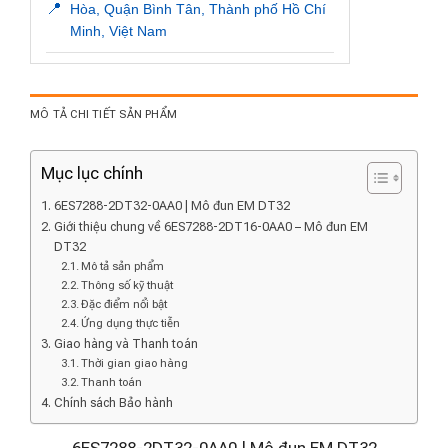
📍
Hòa, Quận Bình Tân, Thành phố Hồ Chí
Minh, Việt Nam
MÔ TẢ CHI TIẾT SẢN PHẨM
Mục lục chính
6ES7288-2DT32-0AA0 | Mô đun EM DT32
Giới thiệu chung về 6ES7288-2DT16-0AA0 – Mô đun EM
DT32
Mô tả sản phẩm
Thông số kỹ thuật
Đặc điểm nổi bật
Ứng dụng thực tiễn
Giao hàng và Thanh toán
Thời gian giao hàng
Thanh toán
Chính sách Bảo hành
6ES7288-2DT32-0AA0 | Mô đun EM DT32