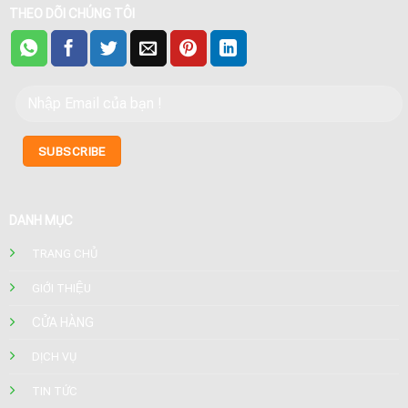
THEO DÕI CHÚNG TÔI
DANH MỤC
TRANG CHỦ
GIỚI THIỆU
CỬA HÀNG
DỊCH VỤ
TIN TỨC