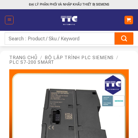
Bỏ
ĐẠI LÝ PHÂN PHỐI VÀ NHẬP KHẨU THIẾT BỊ SIEMENS
qua
nội
dung
Tìm
kiếm:
TRANG CHỦ
/
BỘ LẬP TRÌNH PLC SIEMENS
/
PLC S7-200 SMART