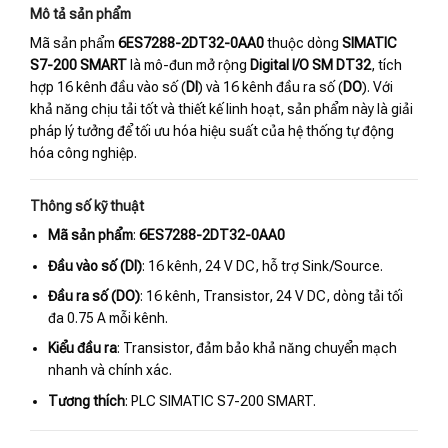
Mô tả sản phẩm
Mã sản phẩm
6ES7288-2DT32-0AA0
thuộc dòng
SIMATIC
S7-200 SMART
là mô-đun mở rộng
Digital I/O SM DT32
, tích
hợp 16 kênh đầu vào số (
DI
) và 16 kênh đầu ra số (
DO
). Với
khả năng chịu tải tốt và thiết kế linh hoạt, sản phẩm này là giải
pháp lý tưởng để tối ưu hóa hiệu suất của hệ thống tự động
hóa công nghiệp.
Thông số kỹ thuật
Mã sản phẩm
:
6ES7288-2DT32-0AA0
Đầu vào số (DI)
: 16 kênh, 24 V DC, hỗ trợ Sink/Source.
Đầu ra số (DO)
: 16 kênh, Transistor, 24 V DC, dòng tải tối
đa 0.75 A mỗi kênh.
Kiểu đầu ra
: Transistor, đảm bảo khả năng chuyển mạch
nhanh và chính xác.
Tương thích
: PLC SIMATIC S7-200 SMART.