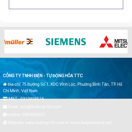
CÔNG TY TNHH ĐIỆN - TỰ ĐỘNG HÓA TTC
Địa chỉ: 75 Đường Số 1, KDC Vĩnh Lộc, Phường Bình Tân, TP. Hồ
Chí Minh, Việt Nam
MST : 0319408516
Email : son@tudong-ttc.com
Hotline: 0909393031
Website: www.tudong-ttc.com or www.dailysiemens.net