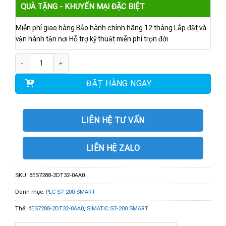
QUÀ TẶNG - KHUYẾN MẠI ĐẶC BIỆT
Miễn phí giao hàng Bảo hành chính hãng 12 tháng Lắp đặt và
vận hành tận nơi Hỗ trợ kỹ thuật miễn phí trọn đời
6ES7288-2DT32-0AA0 | Mô đun EM DT32 số lượng
ĐẶT HÀNG NGAY
LIÊN HỆ TƯ VẤN
LIÊN HỆ ZALO
SKU:
6ES7288-2DT32-0AA0
Danh mục:
PLC S7-200 SMART
Thẻ:
6ES7288-2DT32-0AA0
,
SIMATIC S7-200 SMART