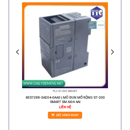
PLC S7-200 SMART
 SMART
6ES7288-3AE04-0AA0 | MÔ ĐUN MỞ RỘNG S7-200
SMART SM AI04 4AI
LIÊN HỆ
ĐẶT HÀNG NGAY