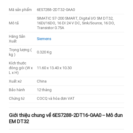
Mã sản phẩm
6ES7288-2DT32-0AA0
SIMATIC S7-200 SMART, Digital I/O SM DT32,
Mô tả
16DI/16DO, 16 DI 24 V DC, Sink/Source, 16 DO,
Transistor 0.75A
Hãng Sản
Siemens
Xuất
Trọng lượng (
0.320 Kg
kg )
Kích thước
đóng gói (W x
11.60 x 13.40 x 10.30
L x H)
Xuất xứ
China
Bảo hành
12 tháng
Chứng từ
COCQ và hóa đơn VAT
Giới thiệu chung về 6ES7288-2DT16-0AA0 – Mô đun
EM DT32