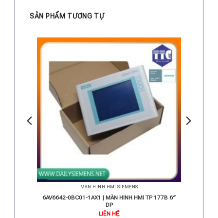
SẢN PHẨM TƯƠNG TỰ
MÀN HÌNH HMI SIEMENS
KTP600
6AV6642-0BC01-1AX1 | MÀN HINH HMI TP 177B 6″
DP
LIÊN HỆ