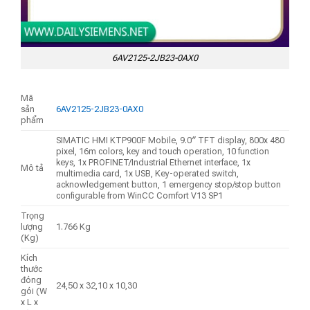
6AV2125-2JB23-0AX0
Mã
sản
6AV2125-2JB23-0AX0
phẩm
SIMATIC HMI KTP900F Mobile, 9.0″ TFT display, 800x 480
pixel, 16m colors, key and touch operation, 10 function
keys, 1x PROFINET/Industrial Ethernet interface, 1x
Mô tả
multimedia card, 1x USB, Key-operated switch,
acknowledgement button, 1 emergency stop/stop button
configurable from WinCC Comfort V13 SP1
Trọng
lượng
1.766 Kg
(Kg)
Kích
thước
đóng
24,50 x 32,10 x 10,30
gói (W
x L x