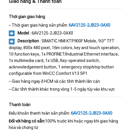
Giao hàng & Thanh toán
Thời gian giao hàng
– Thời gian giao hàng sản phẩm:
6AV2125-2JB23-0AX0
Model
: 6AV2125-2JB23-0AX0
Description
: SIMATIC HMI KTP900F Mobile, 9.0″ TFT
display, 800x 480 pixel, 16m colors, key and touch operation,
10 function keys, 1x PROFINET/Industrial Ethernet interface,
1x multimedia card, 1x USB, Key-operated switch,
acknowledgement button, 1 emergency stop/stop button
configurable from WinCC Comfort V13 SP1
– Giao hàng ngay ở HCM và các tỉnh thành lân cận
– Các tỉnh thành khác trong vòng 1-5 ngày tùy vào khu vực
Thanh toán
Điều khoản thanh toán sản phẩm:
6AV2125-2JB23-0AX0
Đối với hàng có sẵn:
100% trước khi hoặc ngay khi giao hàng
hóa và chứng từ