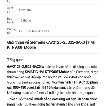
H)
Xuất
Germany
xứ
Bảo
12 tháng
hành
Chứng
COCQ và hóa đơn VAT
từ
Giới thiệu về Siemens 6AV2125-2JB23-0AX0 | HMI
KTP900F Mobile
Tổng quan
6AV2125-2JB23-0AX0
là màn hình vận hành di động cao cấp
thuộc dòng
SIMATIC HMI KTP900F Mobile
của Siemens, được
thiết kế đặc biệt để đáp ứng những yêu cầu khắt khe nhất
trong môi trường công nghiệp. Với
màn hình TFT 9.0″ độ phân
giải 800×480 pixel, hiển thị 16 triệu màu
, sản phẩm mang đến
khả năng quan sát rõ nét và trải nghiệm vận hành trực quan.
Thiết bị hỗ trợ
điều khiển bằng cảm ứng kết hợp 10 phím chức
năng
, tích hợp thêm
công tắc vận hành bằng chìa khóa, nút