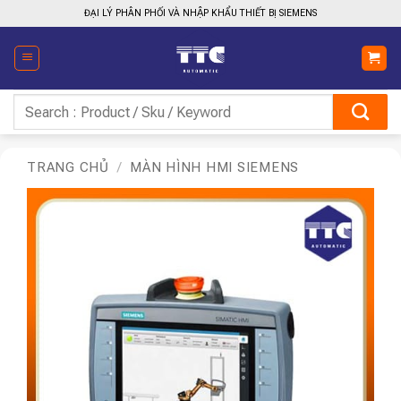
Bỏ
ĐẠI LÝ PHÂN PHỐI VÀ NHẬP KHẨU THIẾT BỊ SIEMENS
qua
nội
dung
Tìm
kiếm:
TRANG CHỦ
/
MÀN HÌNH HMI SIEMENS