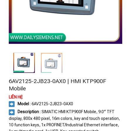
6AV2125-2JB23-0AX0 | HMI KTP900F
Mobile
LIÊN HỆ
Model
: 6AV2125-2JB23-0AX0
Description
: SIMATIC HMI KTP900F Mobile, 9.0″ TFT
display, 800x 480 pixel, 16m colors, key and touch operation,
10 function keys, 1x PROFINET/Industrial Ethernet interface,