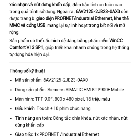
xác nhận và nút dừng khẩn cấp
, đảm bảo tính an toàn cao
trong quá trình sử dụng. Ngoài ra,
6AV2125-2JB23-0AX0
còn
được trang bị
giao diện PROFINET/Industrial Ethernet, khe thẻ
MMC và cổng USB
, mang lại sự linh hoạt trong kết nối và mở
rộng.
Sản phẩm có thể cấu hình dễ dàng bằng phần mềm
WinCC
Comfort V13 SP1
, giúp triển khai nhanh chóng trong hệ thống
tự động hóa hiện đại.
Thông số kỹ thuật
Mã sản phẩm: 6AV2125-2JB23-0AX0
Dòng sản phẩm: Siemens SIMATIC HMI KTP900F Mobile
Màn hình: TFT 9.0″, 800 x 480 pixel, 16 triệu màu
Điều khiển: Touch + 10 phím chức năng
Tính năng an toàn: Công tắc chìa khóa, nút xác nhận, nút
dừng khẩn cấp
Giao tiếp: 1x PROFINET / Industrial Ethernet