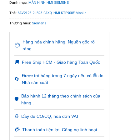
Danh mục:
MÀN HÌNH HMI SIEMENS
Thẻ:
6AV2125-2JB23-0AX0
,
HMI KTP900F Mobile
Thương hiệu:
Siemens
Hàng hóa chính hãng. Nguồn gốc rõ
📦
ràng
🚚
Free Ship HCM - Giao hàng Toàn Quốc
Được trả hàng trong 7 ngày nếu có lỗi do
🔄
Nhà sản xuất
Bảo hành 12 tháng theo chính sách của
🛡️
hàng .
♻️
Đầy đủ CO/CQ, hóa đơn VAT
💳
Thanh toán tiện lợi. Công nợ linh hoạt