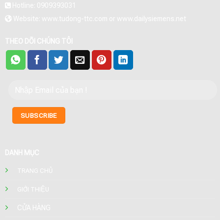
Hotline: 0909393031
Website: www.tudong-ttc.com or www.dailysiemens.net
THEO DÕI CHÚNG TÔI
DANH MỤC
TRANG CHỦ
GIỚI THIỆU
CỬA HÀNG