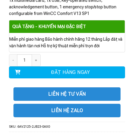
1x multimedia card, 1x USB, Key-operated switch,
acknowledgement button, 1 emergency stop/stop button
configurable from WinCC Comfort V13 SP1
QUÀ TẶNG - KHUYẾN MẠI ĐẶC BIỆT
Miễn phí giao hàng Bảo hành chính hãng 12 tháng Lắp đặt và
vận hành tận nơi Hỗ trợ kỹ thuật miễn phí trọn đời
6AV2125-2JB23-0AX0 | HMI KTP900F Mobile số lượng
ĐẶT HÀNG NGAY
LIÊN HỆ TƯ VẤN
LIÊN HỆ ZALO
SKU:
6AV2125-2JB23-0AX0