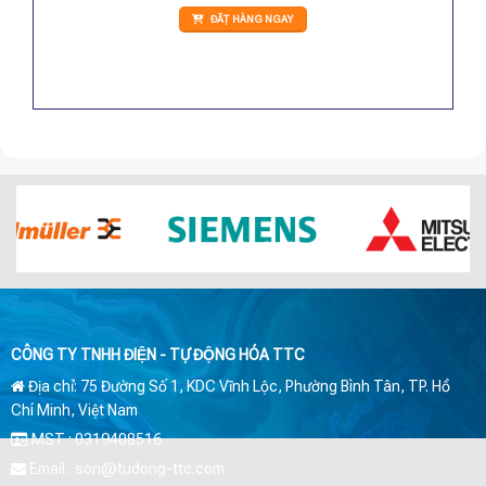
ĐẶT HÀNG NGAY
CÔNG TY TNHH ĐIỆN - TỰ ĐỘNG HÓA TTC
Địa chỉ: 75 Đường Số 1, KDC Vĩnh Lộc, Phường Bình Tân, TP. Hồ
Chí Minh, Việt Nam
MST : 0319408516
Email : son@tudong-ttc.com